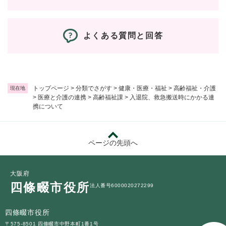
よくある質問と回答
トップページ
>
分類でさがす
>
健康・医療・福祉
>
高齢福祉・介護
現在地
>
医療と介護の連携
>
高齢福祉課
>
入退院、救急搬送時にかかる連
携について
ページの先頭へ
大阪府
四條畷市役所
法人番号6000020272299
四條畷市役所
〒575-8501 四條畷市中野本町1番1号