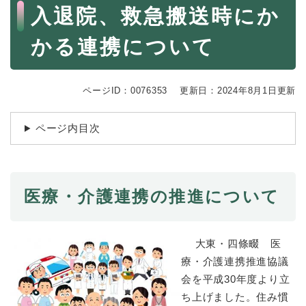
続
本
入退院、救急搬送時にか
マイナンバー
き
文
の
税金
かる連携について
メ
ニ
ごみ・リサイクル
ュ
ー
住まい
ページID：0076353
更新日：2024年8月1日更新
を
交通
ひ
ページ内目次
ら
ペット・動物
く
おくやみ
地域活動・コミュニティ
医療・介護連携の推進について
人権・男女共同参画
消費生活
大東・四條畷 医
療・介護連携推進協議
相談窓口
会を平成30年度より立
イベント・施設予約
ち上げました。住み慣