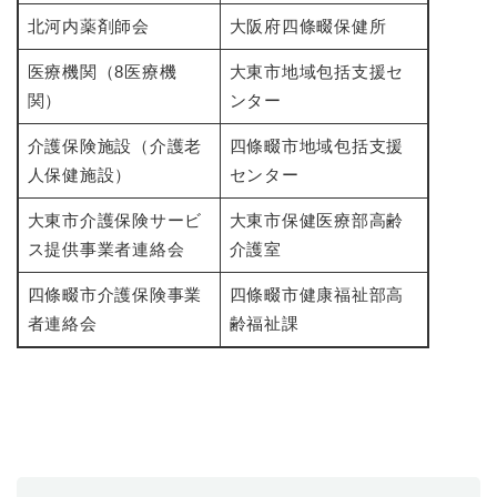
と
ー
ニ
環
市政情報
・
を
北河内薬剤師会
大阪府四條畷保健所
市
ュ
境
産
ひ
政
ー
の
医療機関（8医療機
大東市地域包括支援セ
業
ら
情
を
メ
の
く
関）
ンター
報
ひ
ニ
メ
の
ら
ュ
ニ
介護保険施設（介護老
四條畷市地域包括支援
メ
く
ー
ュ
ニ
人保健施設）
センター
を
ー
ュ
ひ
を
ー
大東市介護保険サービ
大東市保健医療部高齢
ら
ひ
を
ス提供事業者連絡会
介護室
く
ら
ひ
く
ら
四條畷市介護保険事業
四條畷市健康福祉部高
く
者連絡会
齢福祉課