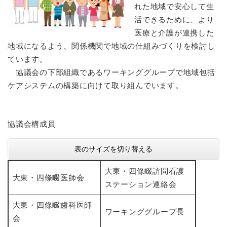
れた地域で安心して生
活できるために、より
防災・安全
防
医療と介護が連携した
災
地域になるよう、関係機関で地域の仕組みづくりを検討し
・
ています。
子育て・教育
安
子
全
​ 協議会の下部組織であるワーキンググループで地域包括
育
の
ケアシステムの構築に向けて取り組んでいます。
て
メ
健康・医療・福祉
・
健
ニ
教
康
ュ
育
・
協議会構成員
ー
の
スポーツ・文化
医
を
ス
メ
療
ひ
ポ
表のサイズを切り替える
ニ
・
ら
ー
ュ
福
まちづくり・環境
く
ツ
大東・四條畷訪問看護
ー
ま
祉
大東・四條畷医師会
・
を
ち
ステーション連絡会
の
文
ひ
づ
メ
化
しごと・産業
ら
く
大東・四條畷歯科医師
し
ニ
の
ワーキンググループ長
く
り
ご
ュ
会
メ
・