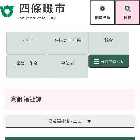
ペ
メニューを飛ばして本文へ
ー
閲
検
ジ
覧
索
の
補
先
助
頭
キーワード
検索
Foreign language
トップ
住民票・戸籍
税金
で
す
読み上げ・ふりがな
検索
。
分類で調べる
保険・年金
事業者
拡大
文字サイズ
背景色変更
標準
白
黒
青
ID
検索
ページ一時保存
表示
高齢福祉課
くらし・手続き
く
ページID検索とは？
ら
し
高齢福祉課メニュー
登録・届け出・証明
・
手
保険・年金