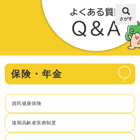
ペ
メニューを飛ばして本文へ
ー
ジ
さがす
の
先
頭
で
す
。
本
保険・年金
文
国民健康保険
後期高齢者医療制度