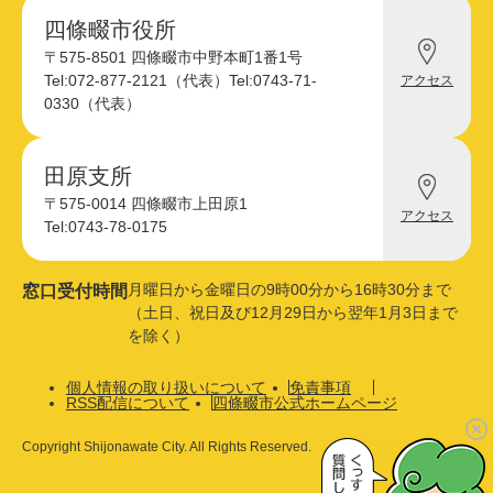
四條畷市役所
四
〒575-8501 四條畷市中野本町1番1号
條
Tel:072-877-2121（代表）
Tel:0743-71-
アクセス
畷
0330（代表）
市
役
所
へ
田原支所
田
の
〒575-0014 四條畷市上田原1
原
アクセス
支
Tel:0743-78-0175
所
へ
の
月曜日から金曜日の9時00分から16時30分まで
窓口受付時間
（土日、祝日及び12月29日から翌年1月3日まで
を除く）
個人情報の取り扱いについて
免責事項
RSS配信について
四條畷市公式ホームページ
Copyright Shijonawate City. All Rights Reserved.