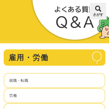
ペ
メニューを飛ばして本文へ
ー
ジ
さがす
の
先
頭
で
す
。
本
雇用・労働
文
就職・転職
労働