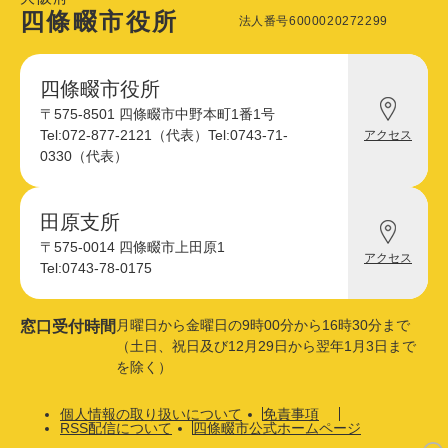
四條畷市役所
法人番号6000020272299
四條畷市役所
四
〒575-8501 四條畷市中野本町1番1号
條
Tel:072-877-2121（代表）
Tel:0743-71-
アクセス
畷
0330（代表）
市
役
所
へ
田原支所
田
の
〒575-0014 四條畷市上田原1
原
アクセス
支
Tel:0743-78-0175
所
へ
の
月曜日から金曜日の9時00分から16時30分まで
窓口受付時間
（土日、祝日及び12月29日から翌年1月3日まで
を除く）
個人情報の取り扱いについて
免責事項
RSS配信について
四條畷市公式ホームページ