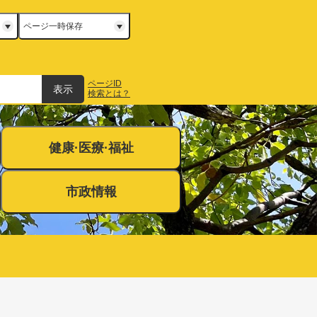
ページ一時保存
ページID
表示
検索とは？
健康·医療·福祉
市政情報