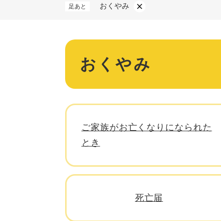
おくやみ
足あと
保険・年金
本
おくやみ
文
マイナンバー
税金
ご家族がお亡くなりになられた
とき
ごみ・リサイクル
住まい
死亡届
交通