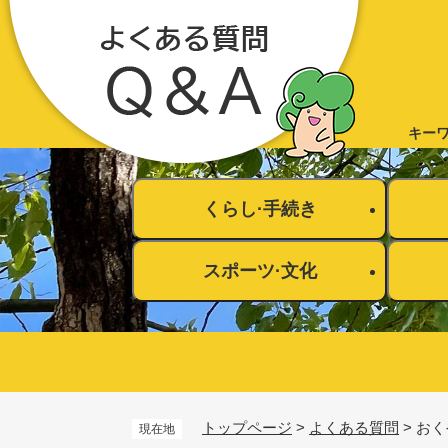
ペ
ー
ジ
の
先
キー
頭
で
す
くらし·手続き
。
スポーツ·文化
トップページ
>
よくある質問
>
おく
登録・届け出・証明
現在地