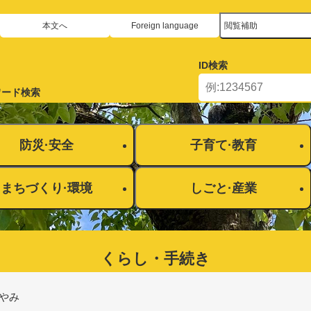
メニューを飛ばして本文へ
本文へ
Foreign language
閲覧補助
ID
検索
ワード検索
防災·安全
子育て·教育
まちづくり·環境
しごと·産業
くらし・手続き​
やみ