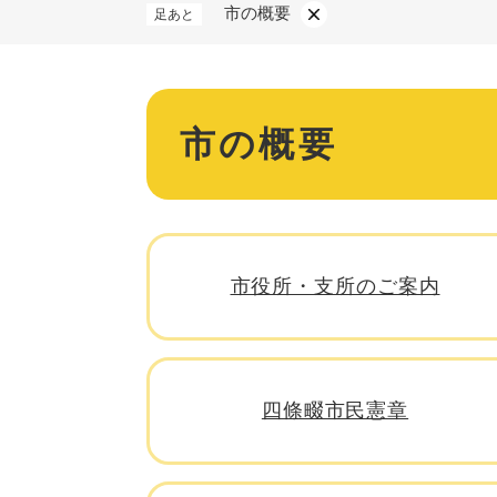
市の概要
足あと
保険・年金
本
市の概要
文
マイナンバー
税金
市役所・支所のご案内
ごみ・リサイクル
住まい
四條畷市民憲章
交通