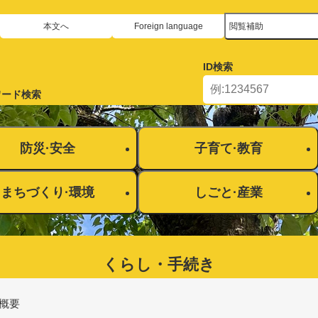
メニューを飛ばして本文へ
本文へ
Foreign language
閲覧補助
ID
検索
ワード検索
防災·安全
子育て·教育
まちづくり·環境
しごと·産業
くらし・手続き​
概要