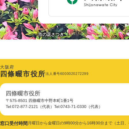
相談窓口
イベント・施設予約
市の花さつき
防災・災害対策
大阪府
四條畷市役所
法人番号6000020272299
防犯
四條畷市役所
〒575-8501 四條畷市中野本町1番1号
Tel:072-877-2121（代表）
Tel:0743-71-0330（代表）
妊娠・出産
月曜日から金曜日の9時00分から16時30分まで
（土日、
窓口受付時間