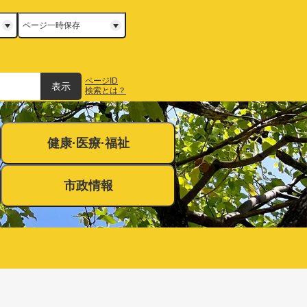
ページ一時保存
ページID
表示
検索とは？
健康·医療·福祉
市政情報