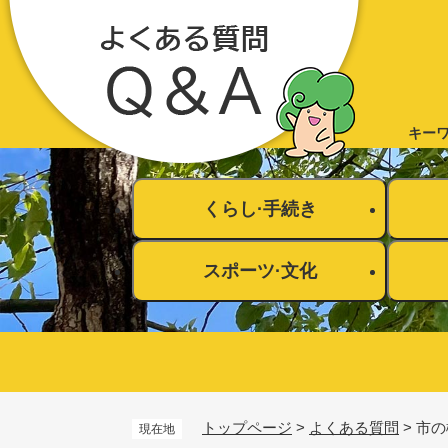
ペ
ー
ジ
の
先
キー
頭
で
す
くらし·手続き
。
スポーツ·文化
トップページ
>
よくある質問
>
市の
登録・届け出・証明
現在地