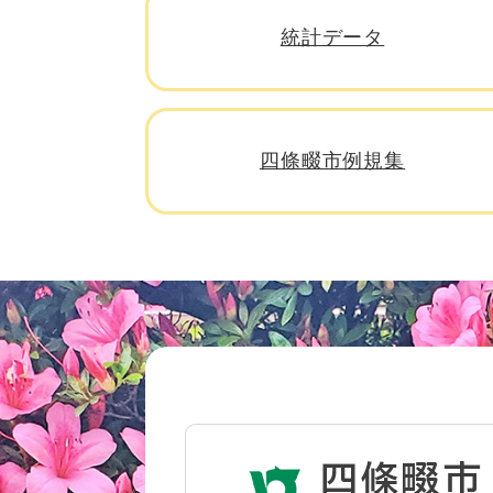
統計データ
ペット・動物
四條畷市例規集
おくやみ
地域活動・コミュニティ
人権・男女共同参画
消費生活