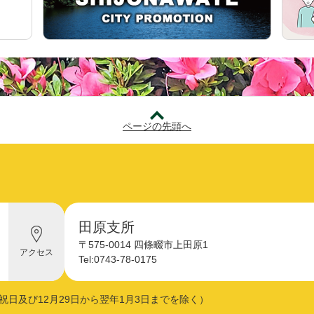
防災・安全​
ページの先頭へ
子育て・教育​
田原支所
四
〒575-0014 四條畷市上田原1
條
アクセス
畷
Tel:0743-78-0175
市
役
所
祝日及び12月29日から翌年1月3日までを除く）
へ