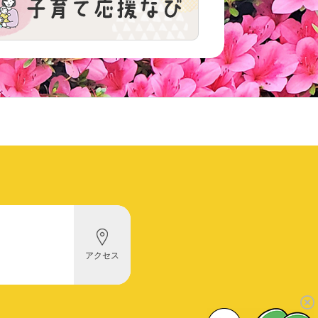
田
原
アクセス
支
所
へ
の