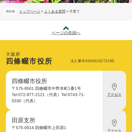
トップページ
>
よくある質問
>
子育て
現在地
ページの先頭へ
大阪府
四條畷市役所
法人番号6000020272299
四條畷市役所
四
〒575-8501 四條畷市中野本町1番1号
條
Tel:072-877-2121（代表）
Tel:0743-71-
アクセス
畷
0330（代表）
市
役
所
へ
田原支所
田
の
〒575-0014 四條畷市上田原1
原
アクセス