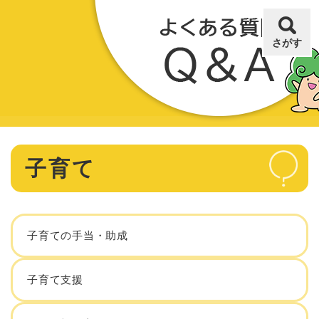
ペ
メニューを飛ばして本文へ
ー
ジ
さがす
の
先
頭
で
す
。
本
子育て
文
子育ての手当・助成
子育て支援