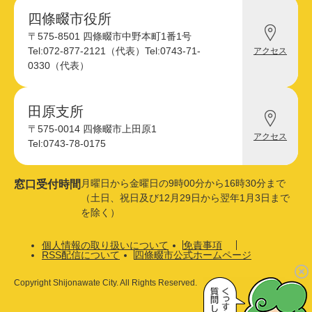
四條畷市役所
四
〒575-8501 四條畷市中野本町1番1号
條
Tel:072-877-2121（代表）
Tel:0743-71-
アクセス
畷
0330（代表）
市
役
所
へ
田原支所
田
の
〒575-0014 四條畷市上田原1
原
アクセス
支
Tel:0743-78-0175
所
へ
の
月曜日から金曜日の9時00分から16時30分まで
窓口受付時間
（土日、祝日及び12月29日から翌年1月3日まで
を除く）
個人情報の取り扱いについて
免責事項
RSS配信について
四條畷市公式ホームページ
Copyright Shijonawate City. All Rights Reserved.