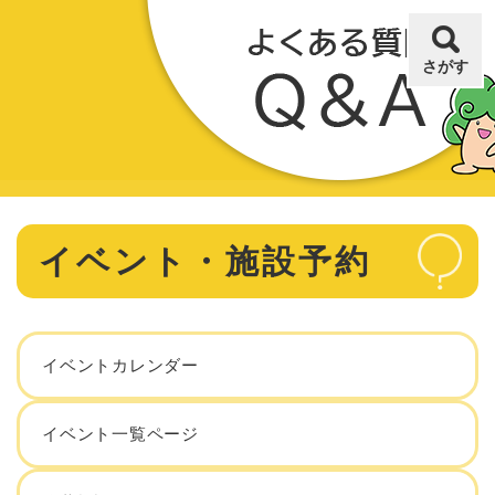
ペ
メニューを飛ばして本文へ
ー
ジ
さがす
の
先
頭
で
す
。
本
イベント・施設予約
文
イベントカレンダー
イベント一覧ページ