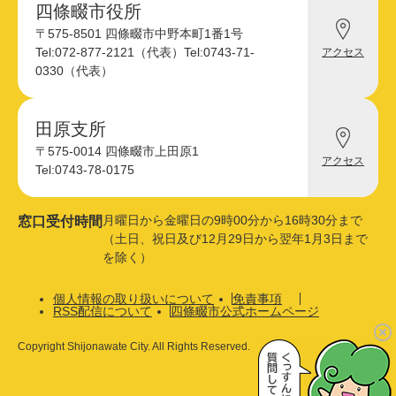
四條畷市役所
四
〒575-8501 四條畷市中野本町1番1号
條
Tel:072-877-2121（代表）
Tel:0743-71-
アクセス
畷
0330（代表）
市
役
所
へ
田原支所
田
の
〒575-0014 四條畷市上田原1
原
アクセス
支
Tel:0743-78-0175
所
へ
の
月曜日から金曜日の9時00分から16時30分まで
窓口受付時間
（土日、祝日及び12月29日から翌年1月3日まで
を除く）
個人情報の取り扱いについて
免責事項
RSS配信について
四條畷市公式ホームページ
Copyright Shijonawate City. All Rights Reserved.