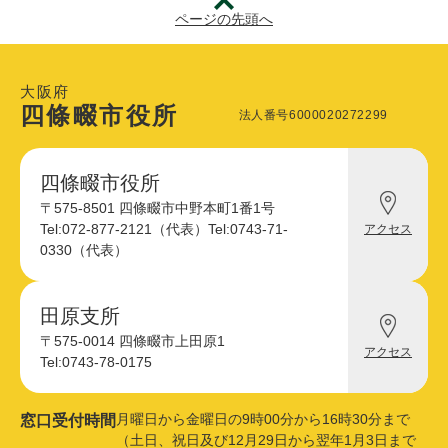
ページの先頭へ
大阪府
四條畷市役所
法人番号6000020272299
四條畷市役所
四
〒575-8501 四條畷市中野本町1番1号
條
Tel:072-877-2121（代表）
Tel:0743-71-
アクセス
畷
0330（代表）
市
役
所
へ
田原支所
田
の
〒575-0014 四條畷市上田原1
原
アクセス
支
Tel:0743-78-0175
所
へ
の
月曜日から金曜日の9時00分から16時30分まで
窓口受付時間
（土日、祝日及び12月29日から翌年1月3日まで