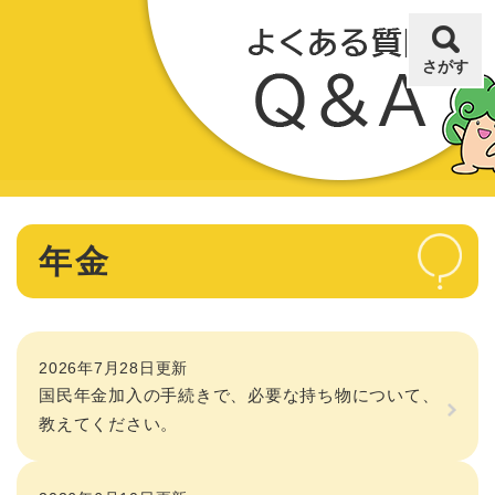
ペ
メニューを飛ばして本文へ
ー
ジ
さがす
の
先
頭
で
す
。
本
年金
文
2026年7月28日更新
国民年金加入の手続きで、必要な持ち物について、
教えてください。