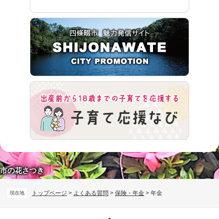
市の花さつき
トップページ
>
よくある質問
>
保険・年金
>
年金
現在地