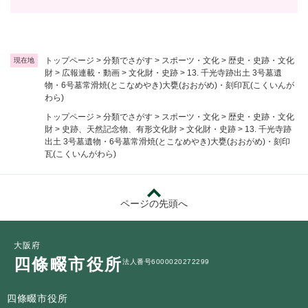
トップページ
>
分類でさがす
>
スポーツ・文化
>
歴史・史跡・文化
現在地
財
>
広報連載・動画
>
文化財・史跡
>
13. 千光寺跡出土 3号墓遺
物・6号墓常滑焼(とこなめやき)大甕(おおがめ)・刻印瓦(こくいんが
わら)
トップページ
>
分類でさがす
>
スポーツ・文化
>
歴史・史跡・文化
財
>
史跡、天然記念物、有形文化財
>
文化財・史跡
>
13. 千光寺跡
出土 3号墓遺物・6号墓常滑焼(とこなめやき)大甕(おおがめ)・刻印
瓦(こくいんがわら)
ページの先頭へ
大阪府
四條畷市役所
法人番号6000020272299
四條畷市役所