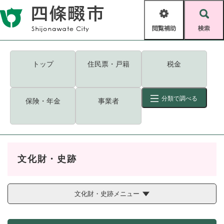
ペ
メニューを飛ばして本文へ
ー
閲
検
ジ
覧
索
の
補
先
助
頭
キーワード
検索
Foreign language
トップ
住民票・戸籍
税金
で
す
読み上げ・ふりがな
検索
。
分類で調べる
保険・年金
事業者
拡大
文字サイズ
背景色変更
標準
白
黒
青
ID
検索
ページ一時保存
表示
文化財・史跡
くらし・手続き
く
ページID検索とは？
ら
し
文化財・史跡メニュー
登録・届け出・証明
・
手
保険・年金