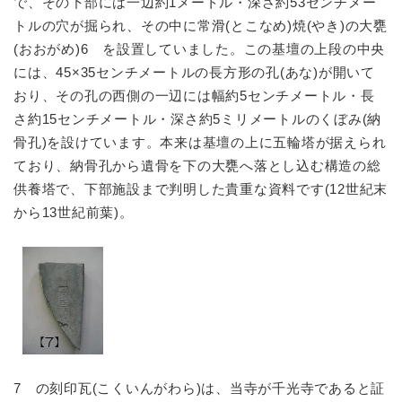
で、その下部には一辺約1メートル・深さ約53センチメー
トルの穴が掘られ、その中に常滑(とこなめ)焼(やき)の大甕
(おおがめ)6 を設置していました。この基壇の上段の中央
には、45×35センチメートルの長方形の孔(あな)が開いて
おり、その孔の西側の一辺には幅約5センチメートル・長
さ約15センチメートル・深さ約5ミリメートルのくぼみ(納
骨孔)を設けています。本来は基壇の上に五輪塔が据えられ
ており、納骨孔から遺骨を下の大甕へ落とし込む構造の総
供養塔で、下部施設まで判明した貴重な資料です(12世紀末
から13世紀前葉)。
7 の刻印瓦(こくいんがわら)は、当寺が千光寺であると証