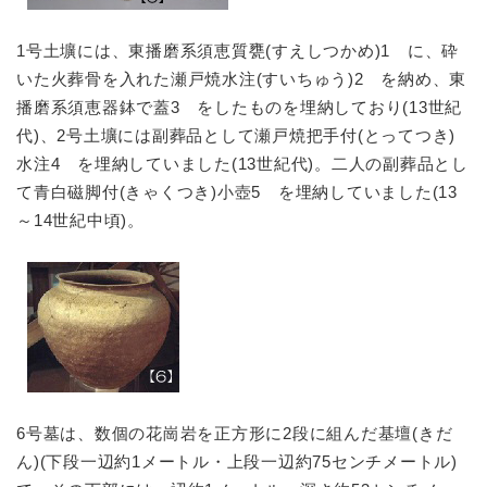
と
ー
ニ
環
市政情報
・
を
市
ュ
境
産
ひ
1号土壙には、東播磨系須恵質甕(すえしつかめ)1 に、砕
政
ー
の
業
ら
情
を
いた火葬骨を入れた瀬戸焼水注(すいちゅう)2 を納め、東
メ
の
く
報
ひ
播磨系須恵器鉢で蓋3 をしたものを埋納しており(13世紀
ニ
メ
の
ら
ュ
代)、2号土壙には副葬品として瀬戸焼把手付(とってつき)
ニ
メ
く
ー
ュ
水注4 を埋納していました(13世紀代)。二人の副葬品とし
ニ
を
ー
て青白磁脚付(きゃくつき)小壺5 を埋納していました(13
ュ
ひ
を
ー
～14世紀中頃)。
ら
ひ
を
く
ら
ひ
く
ら
く
6号墓は、数個の花崗岩を正方形に2段に組んだ基壇(きだ
ん)(下段一辺約1メートル・上段一辺約75センチメートル)