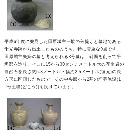
防災・安全
防
災
・
子育て・教育
安
子
全
平成6年度に発見した田原城主一族の菩提寺と墓地である
育
の
千光寺跡から出土したもののうち、特に貴重な9点です。
て
メ
健康・医療・福祉
・
田原城主夫婦の墓と考えられる3号墓は、斜面を削って平
健
ニ
教
康
坦部を造り、そこに15から30センチメートル大の花崗岩の
ュ
育
・
自然石を長さ約5.3メートル・幅約2.5メートル(復元)の長
ー
の
スポーツ・文化
医
を
ス
方形に区画したもので、その中央部から2基の埋葬施設(1・
メ
療
ひ
ポ
ニ
2号土壙(どこう))を設けています。
・
ら
ー
ュ
福
まちづくり・環境
く
ツ
ー
ま
祉
・
を
ち
の
文
ひ
づ
メ
化
しごと・産業
ら
く
し
ニ
の
く
り
ご
ュ
メ
・