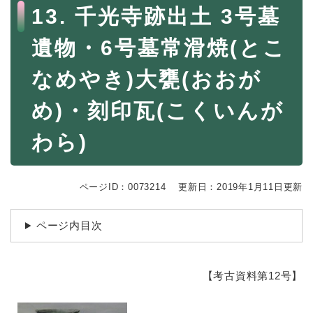
続
本
13. 千光寺跡出土 3号墓
マイナンバー
き
文
の
税金
遺物・6号墓常滑焼(とこ
メ
ニ
ごみ・リサイクル
なめやき)大甕(おおが
ュ
ー
住まい
を
め)・刻印瓦(こくいんが
交通
ひ
ら
わら)
ペット・動物
く
おくやみ
ページID：0073214
更新日：2019年1月11日更新
地域活動・コミュニティ
人権・男女共同参画
ページ内目次
消費生活
相談窓口
【考古資料第12号】
イベント・施設予約