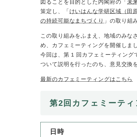
全
図ることを目的とした内閣府の「
未
て
の
健康・医療・福祉
策定し、「
けいはんな学研区域（田
健
・
メ
の持続可能なまちづくり
」の取り組
康
教
ニ
・
育
ュ
スポーツ・文化
この取り組みをふまえ、地域のみな
ス
医
の
ー
ポ
療
メ
を
め、カフェミーティングを開催しま
ー
・
ニ
ひ
まちづくり・環境
今回は、第 1 回カフェミーティング
ま
ツ
福
ュ
ら
ついて説明を行ったのち、意見交換
ち
・
祉
ー
く
づ
文
の
を
しごと・産業
し
最新のカフェミーティングはこちら
く
化
メ
ひ
ご
り
の
ニ
ら
と
・
メ
ュ
く
市政情報
市
・
環
第2回カフェミーティ
ニ
ー
政
産
境
ュ
を
情
業
の
ー
ひ
報
の
メ
を
ら
の
メ
ニ
日時
ひ
く
メ
ニ