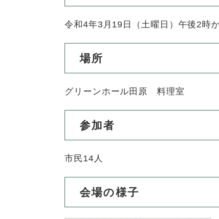
ュ
ら
ニ
ュ
ー
く
ュ
ー
令和4年3月19日（土曜日）午後2時
を
ー
を
ひ
を
ひ
ら
場所
ひ
ら
く
ら
く
く
グリーンホール田原 料理室
参加者
市民14人
会場の様子