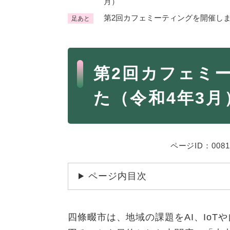
月）
くらし・手続き
第2回カフェミーティングを開催しま
足あと
く
ら
し
登録・届け出・証明
保険
本
・
第2回カフェミ
文
手
税金
ごみ
続
交通
た（令和4年3月
ペッ
き
の
地域活動・コミュニティ
人権
メ
ニ
相談窓口
イベ
ュ
ページID：0081
ー
を
防災・安全
ページ内目次
防
ひ
災
ら
・
く
子育て・教育
四條畷市は、地域の課題をAI、Io
子
安
育