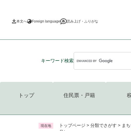
ペ
ー
ジ
本文へ
Foreign language
読み上げ・ふりがな
の
先
頭
で
す
。
キーワード
検索
トップ
住民票・戸籍
トップページ
>
分類でさがす
>
まち
現在地