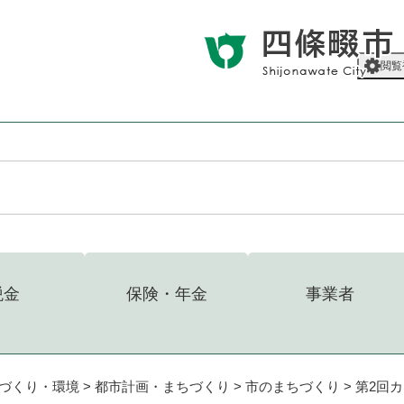
メニューを飛ばして本文へ
閲覧
税金
保険・年金
事業者
づくり・環境
>
都市計画・まちづくり
>
市のまちづくり
>
第2回