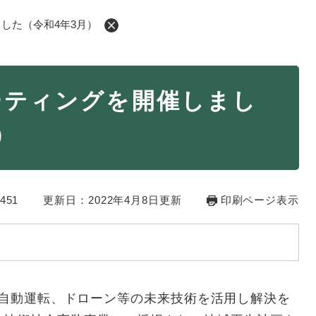
した（令和4年3月）
・年金
マイナンバー
ーティングを開催しまし
・リサイクル
住まい
）
ト・動物
おくやみ
・男女共同参画
消費生活
ント・施設予約
451
更新日：2022年4月8日更新
印刷ページ表示
Tや自動運転、ドローン等の未来技術を活用し解決を