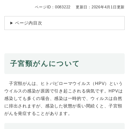
続
マイナンバー
き
ページID：0083222
更新日：2026年4月1日更新
の
税金
メ
ページ内目次
ニ
ごみ・リサイクル
ュ
ー
住まい
を
交通
ひ
ら
ペット・動物
く
子宮頸がんについて
おくやみ
地域活動・コミュニティ
子宮頸がんは、ヒトパピローマウイルス（HPV）という
ウイルスの感染が原因で引き起こされる病気です。HPVは
人権・男女共同参画
感染しても多くの場合、感染は一時的で、ウィルスは自然
消費生活
に排出されますが、感染した状態が長い間続くと、子宮頸
相談窓口
がんを発症することがあります。
イベント・施設予約