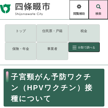
ペ
メニューを飛ばして本文へ
ー
閲
検
ジ
覧
索
の
補
先
助
頭
キーワード
検索
Foreign language
トップ
住民票・戸籍
税金
で
す
読み上げ・ふりがな
検索
。
分類で調べる
保険・年金
事業者
拡大
文字サイズ
背景色変更
標準
白
黒
青
ID
検索
ページ一時保存
表示
本
子宮頸がん予防ワクチ
文
くらし・手続き
く
ページID検索とは？
ン（HPVワクチン）接
ら
し
登録・届け出・証明
種について
・
手
保険・年金