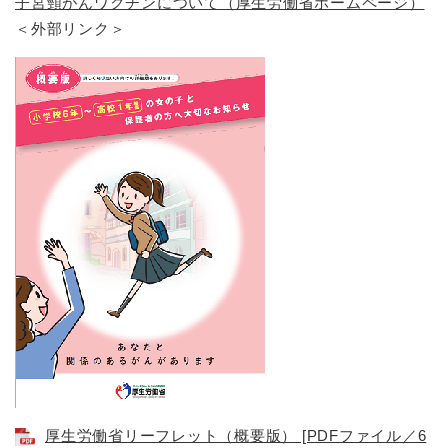
と
ー
子宮頸がんワクチンについて（厚生労働省ホームページ）
ニ
環
市政情報
・
を
＜外部リンク＞
市
ュ
境
産
ひ
政
ー
の
業
ら
情
を
メ
の
く
報
ひ
ニ
メ
の
ら
ュ
ニ
メ
く
ー
ュ
ニ
を
ー
ュ
ひ
を
ー
ら
ひ
を
く
ら
ひ
く
ら
く
厚生労働省リーフレット（概要版） [PDFファイル／6