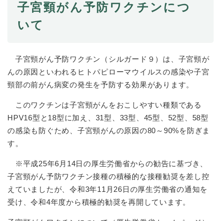
子宮頸がん予防ワクチンにつ
いて
防災・安全
防
災
・
子育て・教育
子宮頸がん予防ワクチン（シルガード９）は、子宮頸が
安
子
全
んの原因といわれるヒトパピローマウイルスの感染や子宮
育
の
て
頸部の前がん病変の発生を予防する効果があります。
メ
健康・医療・福祉
・
健
ニ
教
このワクチンは子宮頸がんをおこしやすい種類である
康
ュ
育
HPV16型と18型に加え、31型、33型、45型、52型、58型
・
ー
の
スポーツ・文化
医
の感染も防ぐため、子宮頸がんの原因の80～90%を防ぎま
を
ス
メ
療
ひ
ポ
す。
ニ
・
ら
ー
ュ
福
まちづくり・環境
く
ツ
※平成25年6月14日の厚生労働省からの勧告に基づき、
ー
ま
祉
・
子宮頸がん予防ワクチン接種の積極的な接種勧奨を差し控
を
ち
の
文
ひ
づ
えていましたが、令和3年11月26日の厚生労働省の通知を
メ
化
しごと・産業
ら
く
し
ニ
受け、令和4年度から積極的勧奨を再開しています。
の
く
り
ご
ュ
メ
・