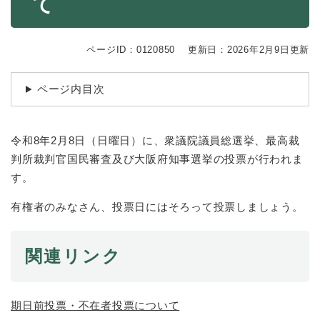
て
続
マイナンバー
き
の
税金
メ
ページID：0120850
更新日：2026年2月9日更新
ニ
ごみ・リサイクル
ュ
ページ内目次
ー
住まい
を
交通
ひ
ら
令和8年2月8日（日曜日）に、衆議院議員総選挙、最高裁
ペット・動物
く
判所裁判官国民審査及び大阪府知事選挙の投票が行われま
おくやみ
す。
地域活動・コミュニティ
有権者のみなさん、投票日にはそろって投票しましょう。
人権・男女共同参画
消費生活
関連リンク
相談窓口
イベント・施設予約
期日前投票・不在者投票について