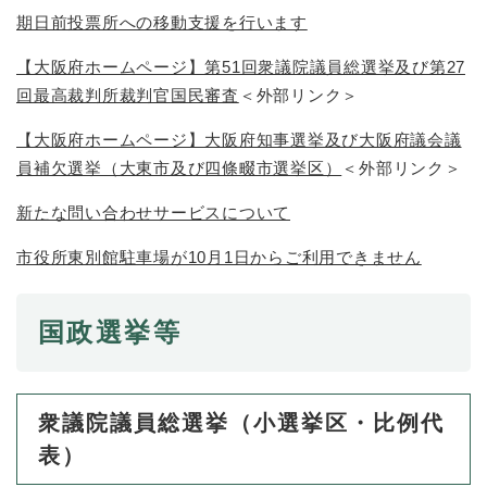
期日前投票所への移動支援を行います
防災・安全
防
【大阪府ホームページ】第51回衆議院議員総選挙及び第27
災
回最高裁判所裁判官国民審査
＜外部リンク＞
・
子育て・教育
安
子
【大阪府ホームページ】大阪府知事選挙及び大阪府議会議
全
育
員補欠選挙（大東市及び四條畷市選挙区）
＜外部リンク＞
の
て
メ
健康・医療・福祉
・
新たな問い合わせサービスについて
健
ニ
教
康
ュ
育
市役所東別館駐車場が10月1日からご利用できません
・
ー
の
スポーツ・文化
医
を
ス
メ
療
ひ
ポ
ニ
国政選挙等
・
ら
ー
ュ
福
まちづくり・環境
く
ツ
ー
ま
祉
・
を
ち
の
文
ひ
づ
衆議院議員総選挙（小選挙区・比例代
メ
化
しごと・産業
ら
く
し
ニ
の
表）
く
り
ご
ュ
メ
・