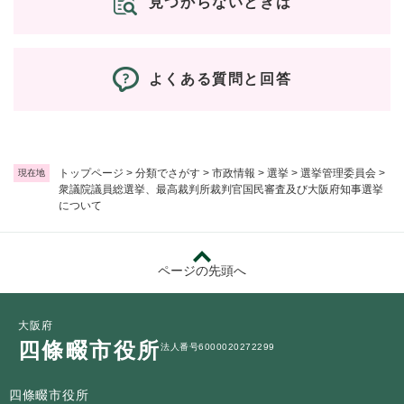
見つからないときは
よくある質問と回答
トップページ
>
分類でさがす
>
市政情報
>
選挙
>
選挙管理委員会
>
現在地
衆議院議員総選挙、最高裁判所裁判官国民審査及び大阪府知事選挙
について
ページの先頭へ
大阪府
四條畷市役所
法人番号6000020272299
四條畷市役所