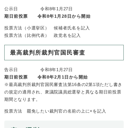
と
ー
ニ
環
市政情報
・
を
市
ュ
公示日 令和8年1月27日
境
産
ひ
政
ー
期日前投票 令和8年1月28日から開始
の
業
ら
情
を
メ
の
く
報
ひ
投票方法（小選挙区） 候補者氏名を記入
ニ
メ
の
ら
ュ
投票方法（比例代表） 政党名を記入
ニ
メ
く
ー
ュ
ニ
を
ー
ュ
最高裁判所裁判官国民審査
ひ
を
ー
ら
ひ
を
く
ら
ひ
告示日 令和8年1月27日
く
ら
期日前投票 令和8年2月1日から開始
く
※最高裁判所裁判官国民審査法第16条の2第1項ただし書き
の規定の適用され、衆議院議員総選挙と異なる期日前投票
期間となります。
投票方法 罷免したい裁判官の名前の上に×を記入