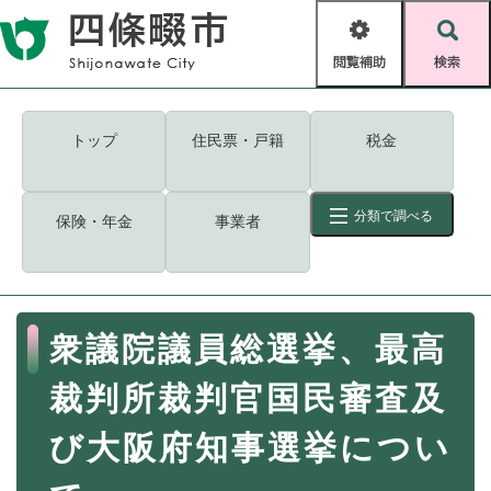
ペ
メニューを飛ばして本文へ
ー
閲
検
ジ
覧
索
の
補
先
助
頭
キーワード
検索
Foreign language
トップ
住民票・戸籍
税金
で
す
読み上げ・ふりがな
検索
。
分類で調べる
保険・年金
事業者
拡大
文字サイズ
背景色変更
標準
白
黒
青
ID
検索
ページ一時保存
表示
本
衆議院議員総選挙、最高
文
くらし・手続き
く
ページID検索とは？
裁判所裁判官国民審査及
ら
し
登録・届け出・証明
び大阪府知事選挙につい
・
手
保険・年金