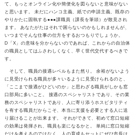
て、もっとオンライン化や簡便化を図らないと意味がない
と思います。 未だにハンコ主義、紙での申請主義、既存の
やりかたに固執する●●●課職員（課長を筆頭）が散見され
ます。 あなたがたはそれで困らないのかもしれませんが、
いつまでそんな仕事の仕方をするおつもりでしょうか。
D「X」の意味を分からないのであれば、これからの自治体
の職員としてはふさわしくなく、早く世代交代するべきで
す。
そして、職員の接遇レベルもまた然り。 余裕がないよう
に見受けられる職員が多々いるように見受けられるのと、
「ここまで接遇がひどいのか」と思わざる職員がしかも窓
口部局に多いこと。 接遇のスペシャリストであり、その業
務のスペシャリストであり、人に寄り添うホスピタリティ
を有する職員だからこそ、本当に支援を必要とする人に送
り届けることが出来ます。 それができて、初めて窓口短縮
の効果は発揮され、職員も楽になるかと。 単純に窓口短縮
だけを考えるのではなく、人の育成もセットにぜひ市長は