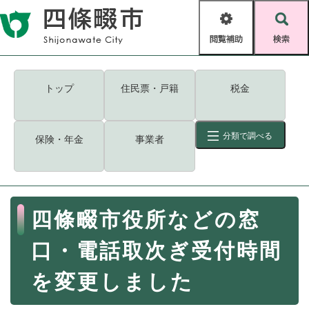
ペ
メニューを飛ばして本文へ
ー
閲
検
ジ
覧
索
の
補
先
助
頭
キーワード
検索
Foreign language
トップ
住民票・戸籍
税金
で
す
読み上げ・ふりがな
検索
。
分類で調べる
保険・年金
事業者
拡大
文字サイズ
背景色変更
標準
白
黒
青
ID
検索
ページ一時保存
表示
本
四條畷市役所などの窓
文
くらし・手続き
く
ページID検索とは？
口・電話取次ぎ受付時間
ら
し
登録・届け出・証明
を変更しました
・
手
保険・年金