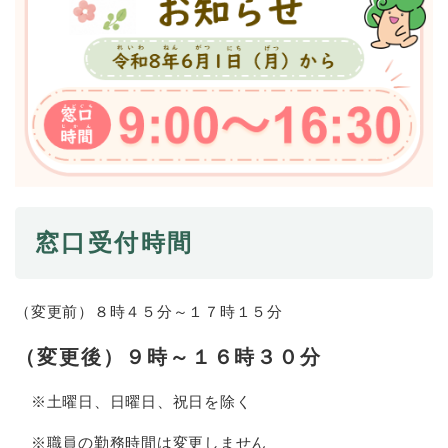
防災・安全
防
災
・
子育て・教育
安
子
全
育
の
て
メ
健康・医療・福祉
・
健
ニ
教
康
ュ
育
窓口受付時間
・
ー
の
スポーツ・文化
医
を
ス
メ
療
ひ
ポ
ニ
・
ら
ー
（変更前）８時４５分～１７時１５分
ュ
福
まちづくり・環境
く
ツ
ー
ま
祉
・
（変更後）９時～１６時３０分
を
ち
の
文
ひ
づ
メ
化
しごと・産業
ら
く
※土曜日、日曜日、祝日を除く​
し
ニ
の
く
り
ご
ュ
メ
・
※職員の勤務時間は変更しません