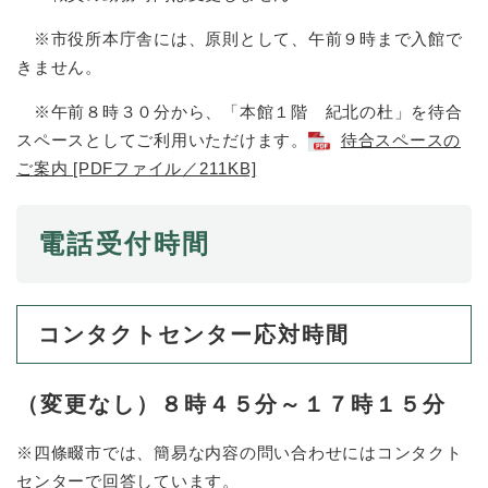
と
ー
ニ
環
市政情報
・
を
市
ュ
※市役所本庁舎には、原則として、午前９時まで入館で
境
産
ひ
政
ー
の
きません。
業
ら
情
を
メ
の
く
報
ひ
ニ
※午前８時３０分から、「本館１階 紀北の杜」を待合
メ
の
ら
ュ
ニ
スペースとしてご利用いただけます。
待合スペースの
メ
く
ー
ュ
ご案内 [PDFファイル／211KB]
ニ
を
ー
ュ
ひ
を
ー
ら
ひ
を
電話受付時間
く
ら
ひ
く
ら
く
コンタクトセンター応対時間
（変更なし）８時４５分～１７時１５分
※四條畷市では、簡易な内容の問い合わせにはコンタクト
センターで回答しています。