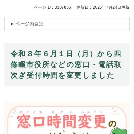
続
マイナンバー
き
ページID：0107835
更新日：2026年7月24日更新
の
税金
メ
ページ内目次
ニ
ごみ・リサイクル
ュ
ー
住まい
を
交通
ひ
令和８年６月１日（月）から四
ら
ペット・動物
條畷市役所などの窓口・電話取
く
おくやみ
次ぎ受付時間を変更しました
地域活動・コミュニティ
人権・男女共同参画
消費生活
相談窓口
イベント・施設予約