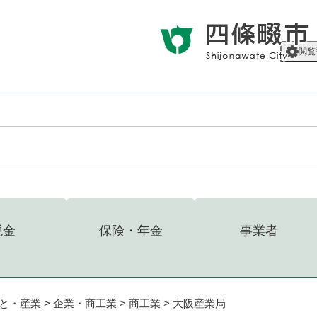
メニューを飛ばして本文へ
閲覧
税金
保険・年金
事業者
と・産業
>
企業・商工業
>
商工業
>
大阪産業局