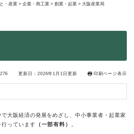
と・産業
>
企業・商工業
>
創業・起業
>
大阪産業局
・年金
マイナンバー
・リサイクル
住まい
ト・動物
おくやみ
・男女共同参画
消費生活
276
更新日：2026年1月1日更新
印刷ページ表示
ント・施設予約
中で大阪経済の発展をめざし、中小事業者・起業家
を行っています
（一部有料）
。