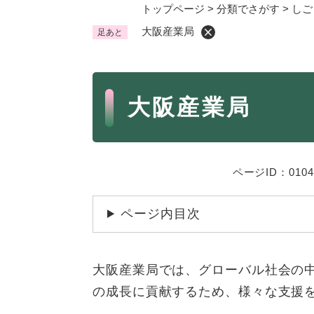
トップページ
>
分類でさがす
>
しご
くらし・手続き
く
大阪産業局
足あと
ら
し
登録・届け出・証明
保険
・
本
手
税金
ごみ
大阪産業局
文
続
交通
ペッ
き
の
地域活動・コミュニティ
人権
メ
ページID：0104
ニ
相談窓口
イベ
ュ
ページ内目次
ー
を
防災・安全
防
ひ
災
ら
大阪産業局では、グローバル社会の
・
く
子育て・教育
の成長に貢献するため、様々な支援
子
安
育