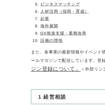
ュ
ら
ビジネスマッチング
ニ
ュ
ー
く
ュ
ー
人材活用（採用・育成）
を
ー
を
ひ
起業
を
ひ
ら
海外展開
ひ
ら
く
DX推進支援・業務改善
ら
く
く
設備の増強
また、各事業の最新情報やイベント
ールマガジンで配信しています。登
ジン登録について」
＜外部リン
1
経営相談