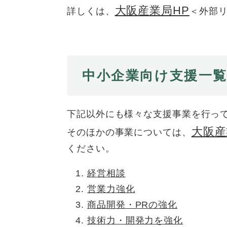
全
大阪産業局HP
詳しくは、
＜外部
て
の
健康・医療・福祉
健
・
メ
康
教
ニ
・
育
ュ
スポーツ・文化
ス
医
の
ー
ポ
療
中小企業向け支援一
メ
を
ー
・
ニ
ひ
まちづくり・環境
ま
ツ
福
ュ
ら
ち
・
祉
ー
く
下記以外にも様々な支援事業を行っ
づ
文
の
を
しごと・産業
し
大阪産
く
化
そのほかの事業については、
メ
ひ
ご
り
の
ニ
ら
ください。
と
・
メ
ュ
く
市政情報
市
・
環
ニ
ー
経営相談
政
産
境
ュ
を
営業力強化
情
業
の
ー
ひ
報
の
メ
商品開発・PRの強化
を
ら
の
メ
ニ
ひ
く
技術力・開発力を強化
メ
ニ