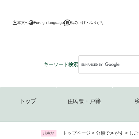
ペ
ー
ジ
本文へ
Foreign language
読み上げ・ふりがな
の
先
頭
で
す
。
キーワード
検索
トップ
住民票・戸籍
トップページ
>
分類でさがす
>
しご
現在地