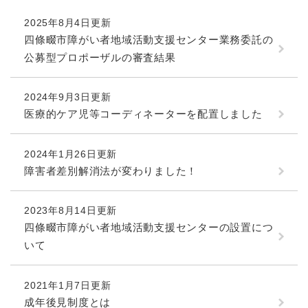
続
マイナンバー
き
2025年8月4日更新
の
税金
四條畷市障がい者地域活動支援センター業務委託の
メ
公募型プロポーザルの審査結果
ニ
ごみ・リサイクル
ュ
ー
住まい
2024年9月3日更新
を
医療的ケア児等コーディネーターを配置しました
交通
ひ
ら
ペット・動物
く
2024年1月26日更新
おくやみ
障害者差別解消法が変わりました！
地域活動・コミュニティ
2023年8月14日更新
人権・男女共同参画
四條畷市障がい者地域活動支援センターの設置につ
消費生活
いて
相談窓口
2021年1月7日更新
イベント・施設予約
成年後見制度とは