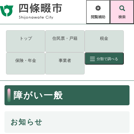
ペ
メニューを飛ばして本文へ
ー
閲
検
ジ
覧
索
の
補
先
助
頭
キーワード
検索
Foreign language
トップ
住民票・戸籍
税金
で
す
読み上げ・ふりがな
検索
。
分類で調べる
保険・年金
事業者
拡大
文字サイズ
背景色変更
標準
白
黒
青
ID
検索
ページ一時保存
表示
本
障がい一般
文
くらし・手続き
く
ページID検索とは？
ら
し
登録・届け出・証明
お知らせ
・
手
保険・年金