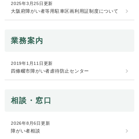
と
ー
ニ
2025年3月25日更新
環
市政情報
・
を
市
ュ
大阪府障がい者等用駐車区画利用証制度について
境
産
ひ
政
ー
の
業
ら
情
を
メ
の
く
報
ひ
ニ
メ
の
ら
ュ
業務案内
ニ
メ
く
ー
ュ
ニ
を
ー
ュ
ひ
を
ー
2019年1月11日更新
ら
ひ
を
く
四條畷市障がい者虐待防止センター
ら
ひ
く
ら
く
相談・窓口
2026年8月6日更新
障がい者相談