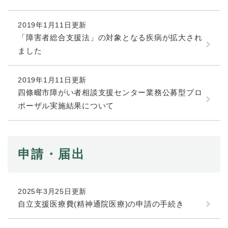
防災・安全
2019年1月11日更新
防
「障害者総合支援法」の対象となる疾病が拡大され
災
ました
・
子育て・教育
安
子
全
育
2019年1月11日更新
の
て
四條畷市障がい者相談支援センター業務公募型プロ
メ
健康・医療・福祉
・
健
ニ
ポーザル実施結果について
教
康
ュ
育
・
ー
の
スポーツ・文化
医
を
ス
メ
療
ひ
ポ
ニ
申請・届出
・
ら
ー
ュ
福
まちづくり・環境
く
ツ
ー
ま
祉
・
を
ち
の
文
2025年3月25日更新
ひ
づ
メ
化
しごと・産業
ら
く
自立支援医療費(精神通院医療)の申請の手続き
し
ニ
の
く
り
ご
ュ
メ
・