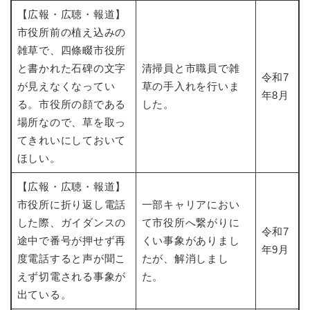
【広報・広聴・報道】
市役所前の植え込みの
雑草で、四條畷市役所
と書かれた石碑の文字
清掃員と市職員で雑
令和7
が見えなくなってい
草の手入れを行いま
年8月
る。市役所の顔である
した。
場所なので、草を取っ
てきれいにしておいて
ほしい。
【広報・広聴・報道】
市役所に折り返し電話
一部キャリアにおい
した際、ガイダンスの
て市役所へ繋がりに
令和7
途中で番号が押せず再
くい事象がありまし
年9月
度電話すると声が聞こ
たが、解消しまし
えず切電される事象が
た。
出ている。