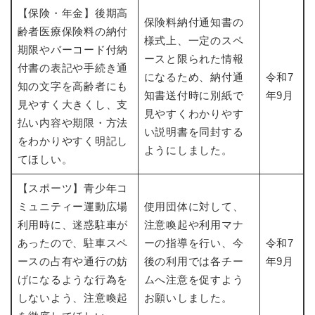
【保険・年金】後期高
保険料納付通知書の
齢者医療保険料の納付
様式上、一定のスペ
期限やバーコード付納
ースと限られた情報
付書の表記や手続き通
になるため、納付通
令和7
知の文字を高齢者にも
知書送付時に別紙で
年9月
見やすく大きくし、支
見やすくわかりやす
払い内容や期限・方法
い説明書を同封する
をわかりやすく明記し
ようにしました。
てほしい。
【スポーツ】青少年コ
ミュニティー運動広場
使用団体に対して、
利用時に、迷惑駐車が
注意喚起や利用マナ
あったので、駐車スペ
ーの指導を行い、今
令和7
ースの占有や通行の妨
後の利用では各チー
年9月
げになるような行為を
ムへ注意を促すよう
しないよう、注意喚起
お願いしました。