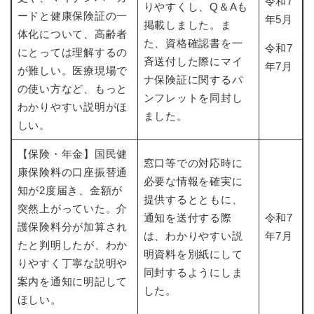
令和7
と
ー
ニ
りやすくし、Q＆Aも
環
市政情報
ードと健康保険証の一
・
を
年5月
市
ュ
掲載しました。ま
境
産
ひ
体化について、高齢者
政
ー
の
た、資格確認書を一
業
ら
令和7
情
を
にとっては理解するの
メ
の
く
斉送付した際にマイ
報
ひ
年7月
ニ
が難しい。医療現場で
メ
ナ保険証に関するパ
の
ら
ュ
の使い方など、もっと
ニ
メ
く
ンフレットを同封し
ー
ュ
わかりやすい説明がほ
ニ
を
ました。
ー
ュ
しい。
ひ
を
ー
ら
ひ
を
【保険・年金】国民健
く
窓口等での対応時に
ら
ひ
康保険料の口座振替通
く
必要な情報を確実に
ら
知が2度届き、金額が
く
提供するとともに、
突然上がっていた。介
通知を送付する際
令和7
護保険料分が加算され
は、わかりやすい説
年7月
たと判明したが、わか
明資料を別紙にして
りやすく丁寧な説明や
同封するようにしま
案内を通知に明記して
した。
ほしい。