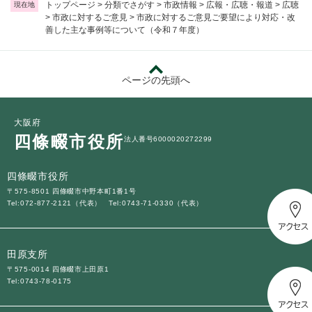
トップページ
>
分類でさがす
>
市政情報
>
広報・広聴・報道
>
広聴
現在地
>
市政に対するご意見
>
市政に対するご意見ご要望により対応・改
善した主な事例等について（令和７年度）
ページの先頭へ
大阪府
四條畷市役所
法人番号6000020272299
四條畷市役所
〒575-8501 四條畷市中野本町1番1号
Tel:072-877-2121（代表）
Tel:0743-71-0330（代表）
田原支所
〒575-0014 四條畷市上田原1
Tel:0743-78-0175