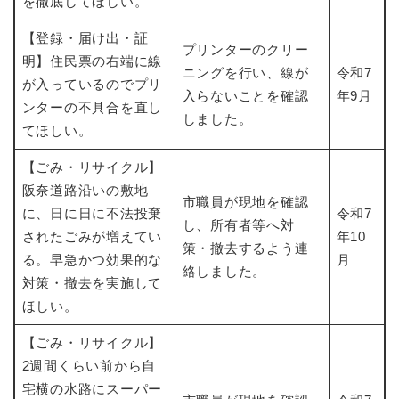
を徹底してほしい。
【登録・届け出・証
プリンターのクリー
明】住民票の右端に線
ニングを行い、線が
令和7
が入っているのでプリ
入らないことを確認
年9月
ンターの不具合を直し
しました。
てほしい。
【ごみ・リサイクル】
阪奈道路沿いの敷地
市職員が現地を確認
に、日に日に不法投棄
令和7
し、所有者等へ対
されたごみが増えてい
年10
策・撤去するよう連
る。早急かつ効果的な
月
絡しました。
対策・撤去を実施して
ほしい。
【ごみ・リサイクル】
2週間くらい前から自
宅横の水路にスーパー