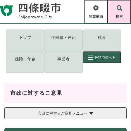
ペ
メニューを飛ばして本文へ
ー
閲
検
ジ
覧
索
の
補
先
助
頭
キーワード
検索
Foreign language
トップ
住民票・戸籍
税金
で
す
読み上げ・ふりがな
検索
。
分類で調べる
保険・年金
事業者
拡大
文字サイズ
背景色変更
標準
白
黒
青
ID
検索
ページ一時保存
表示
市政に対するご意見
くらし・手続き
く
ページID検索とは？
ら
し
市政に対するご意見メニュー
登録・届け出・証明
・
手
保険・年金