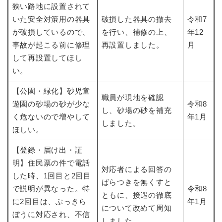
狭い路地に設置されて
いた安全対策用の器具
破損した器具の撤去
令和7
が破損しているので、
を行い、補修の上、
年12
事故が起こる前に修理
再設置しました。
月
して再設置してほし
い。
【公園・緑化】砂児童
職員が現地を確認
遊園の砂場の砂が少な
令和8
し、砂場の砂を補充
く危ないので増やして
年1月
しました。
ほしい。
【登録・届け出・証
明】住民票の件で電話
対応者による回答の
した時、1回目と2回目
ばらつきを無くすと
で説明が異なった。特
令和8
ともに、接遇の徹底
に2回目は、ぶっきら
年1月
について改めて周知
ぼうに対応され、不信
しました。