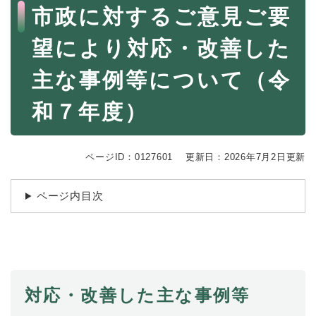
続
本
市政に対するご意見ご要
マイナンバー
き
文
の
税金
望により対応・改善した
メ
ニ
ごみ・リサイクル
主な事例等について（令
ュ
ー
住まい
を
和７年度）
交通
ひ
ら
ペット・動物
く
ページID：0127601
更新日：2026年7月2日更新
おくやみ
ページ内目次
地域活動・コミュニティ
人権・男女共同参画
消費生活
相談窓口
対応・改善した主な事例等
イベント・施設予約