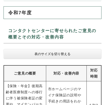
防災・安全
令和7年度
防
災
・
子育て・教育
安
子
コンタクトセンターに寄せられたご意見の
全
育
概要とその対応・改善内容
の
て
メ
健康・医療・福祉
・
健
ニ
教
康
ュ
表のサイズを切り替える
育
・
ー
の
スポーツ・文化
医
を
ス
メ
療
ひ
ポ
ニ
対応
・
ら
ー
ご意見の概要
対応・改善内容
ュ
福
時期
まちづくり・環境
く
ツ
ー
ま
祉
・
を
ち
の
【保険・年金】後期高
文
市ホームページのマ
ひ
づ
メ
齢者医療制度への移行
化
しごと・産業
ら
く
イナ保険証の説明や
し
ニ
の
に伴う被保険者証の変
く
り
ご
ュ
手続きの用語をわか
メ
・
更や、マイナンバーカ