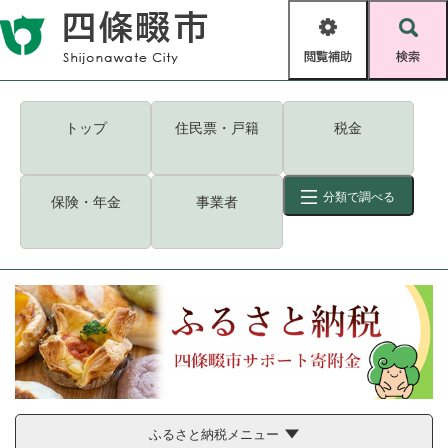
ペ
メニューを飛ばして本文へ
ー
閲
検
ジ
覧
索
の
補
先
助
頭
キーワード
検索
Foreign language
トップ
住民票・戸籍
税金
で
す
読み上げ・ふりがな
検索
。
分類で調べる
保険・年金
事業者
拡大
文字サイズ
背景色変更
標準
白
黒
青
ID
検索
ページ一時保存
表示
くらし・手続き
く
ページID検索とは？
ら
し
登録・届け出・証明
・
手
保険・年金
ふるさと納税メニュー