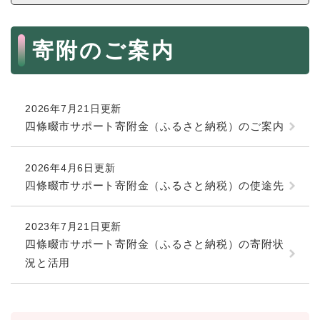
続
マイナンバー
き
の
本
税金
寄附のご案内
メ
文
ニ
ごみ・リサイクル
ュ
ー
住まい
を
2026年7月21日更新
交通
ひ
四條畷市サポート寄附金（ふるさと納税）のご案内
ら
ペット・動物
く
2026年4月6日更新
おくやみ
四條畷市サポート寄附金（ふるさと納税）の使途先
地域活動・コミュニティ
人権・男女共同参画
2023年7月21日更新
四條畷市サポート寄附金（ふるさと納税）の寄附状
消費生活
況と活用
相談窓口
イベント・施設予約