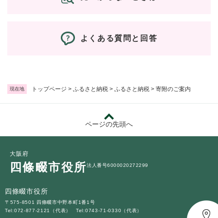
と
ー
ニ
環
市政情報
・
を
市
ュ
境
産
ひ
政
ー
の
業
ら
情
を
メ
よくある質問と回答
の
く
報
ひ
ニ
メ
の
ら
ュ
ニ
メ
く
ー
ュ
ニ
を
ー
ュ
ひ
トップページ
>
ふるさと納税
>
ふるさと納税
>
寄附のご案内
現在地
を
ー
ら
ひ
を
く
ら
ひ
く
ページの先頭へ
ら
く
大阪府
四條畷市役所
法人番号6000020272299
四條畷市役所
〒575-8501 四條畷市中野本町1番1号
Tel:072-877-2121（代表）
Tel:0743-71-0330（代表）