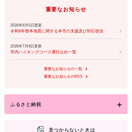
重要なお知らせ
防災・安全
防
災
2026年8月5日更新
・
令和8年熊本地震に関する本市の支援及び対応状況
子育て・教育
安
子
全
育
2026年7月9日更新
の
て
市内ハイキングコース通行止め一覧
メ
健康・医療・福祉
・
健
ニ
教
康
ュ
育
重要なお知らせの一覧
・
ー
の
スポーツ・文化
医
重要なお知らせのRSS
を
ス
メ
療
ひ
ポ
ニ
・
ら
ー
ュ
福
まちづくり・環境
く
ツ
ー
ま
祉
・
ふるさと納税
を
ち
の
文
ひ
づ
メ
化
しごと・産業
ら
く
し
ニ
の
く
り
ご
ュ
メ
見つからないときは
・