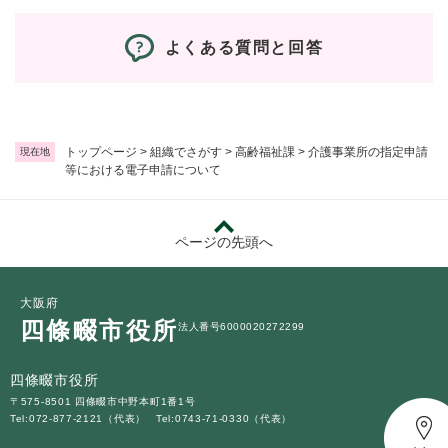
よくある質問と回答
トップページ
>
組織でさがす
>
高齢福祉課
>
介護事業所の指定申請
現在地
等における電子申請について
ページの先頭へ
大阪府
四條畷市役所
法人番号6000020272299
四條畷市役所
〒575-8501 四條畷市中野本町1番1号
Tel:072-877-2121（代表）
Tel:0743-71-0330（代表）