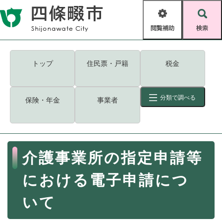
ペ
メニューを飛ばして本文へ
ー
閲
検
ジ
覧
索
の
補
先
助
頭
キーワード
検索
Foreign language
トップ
住民票・戸籍
税金
で
す
読み上げ・ふりがな
検索
。
分類で調べる
保険・年金
事業者
拡大
文字サイズ
背景色変更
標準
白
黒
青
ID
検索
ページ一時保存
表示
本
介護事業所の指定申請等
文
くらし・手続き
く
ページID検索とは？
における電子申請につ
ら
し
登録・届け出・証明
いて
・
手
保険・年金