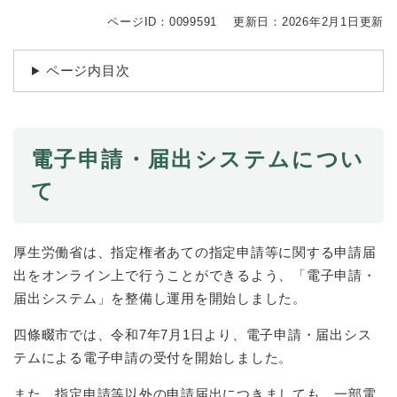
続
マイナンバー
き
ページID：0099591
更新日：2026年2月1日更新
の
税金
メ
ページ内目次
ニ
ごみ・リサイクル
ュ
ー
住まい
を
交通
ひ
電子申請・届出システムについ
ら
ペット・動物
て
く
おくやみ
地域活動・コミュニティ
厚生労働省は、指定権者あての指定申請等に関する申請届
出をオンライン上で行うことができるよう、「電子申請・
人権・男女共同参画
届出システム」を整備し運用を開始しました。
消費生活
四條畷市では、令和7年7月1日より、電子申請・届出シス
相談窓口
テムによる電子申請の受付を開始しました。
イベント・施設予約
また、指定申請等以外の申請届出につきましても、一部電