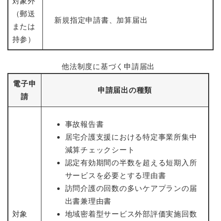
対象外
と
ー
ニ
環
市政情報
・
を
（郵送
市
ュ
境
新規指定申請書、加算届出
産
ひ
政
ー
または
の
業
ら
情
を
メ
持参）
の
く
報
ひ
ニ
メ
の
ら
ュ
ニ
他法制度に基づく申請届出
メ
く
ー
ュ
ニ
を
電子申
ー
ュ
申請届出の種類
ひ
を
請
ー
ら
ひ
を
く
ら
ひ
事故報告書
く
ら
居宅介護支援における特定事業所集中
く
減算チェックシート
認定有効期間の半数を超える短期入所
サービスを必要とする理由書
訪問介護の回数の多いケアプランの届
出書兼理由書
対象
地域密着型サービス外部評価実施回数