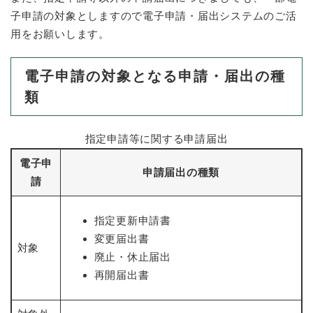
子申請の対象としますので電子申請・届出システムのご活
防災・安全
用をお願いします。
防
災
・
電子申請の対象となる申請・届出の種
子育て・教育
安
子
類
全
育
の
て
メ
健康・医療・福祉
・
健
指定申請等に関する申請届出
ニ
教
康
ュ
育
電子申
・
申請届出の種類
ー
の
スポーツ・文化
請
医
を
ス
メ
療
ひ
ポ
ニ
・
ら
ー
指定更新申請書
ュ
福
まちづくり・環境
く
ツ
ー
ま
変更届出書
祉
・
対象
を
ち
の
廃止・休止届出
文
ひ
づ
メ
再開届出書
化
しごと・産業
ら
く
し
ニ
の
く
り
ご
ュ
メ
・