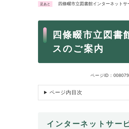
四條畷市立図書館インターネットサ
足あと
くらし・手続き
く
ら
本
し
登録・届け出・証明
保険
四條畷市立図書
・
文
手
税金
ごみ
スのご案内
続
交通
ペッ
き
の
地域活動・コミュニティ
人権
メ
ニ
相談窓口
ページID：008079
イベ
ュ
ー
ページ内目次
を
防災・安全
防
ひ
災
ら
・
く
子育て・教育
インターネットサー
子
安
育