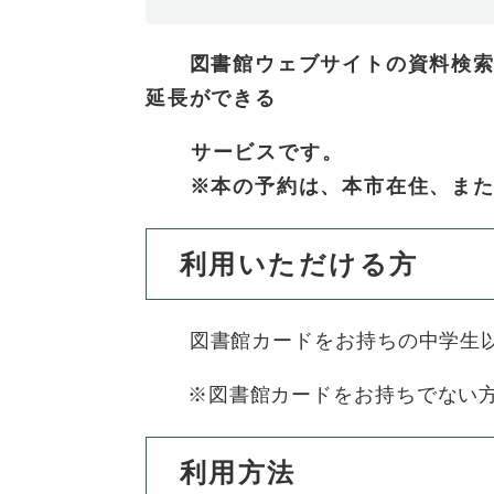
全
て
の
健康・医療・福祉
健
・
メ
図書館ウェブサイトの資料検索ペ
康
教
ニ
延長ができる
・
育
ュ
スポーツ・文化
ス
医
の
ー
サービスです。
ポ
療
メ
を
ー
・
ニ
※本の予約は、本市在住、また
ひ
まちづくり・環境
ま
ツ
福
ュ
ら
ち
・
祉
ー
く
づ
利用いただける方
文
の
を
しごと・産業
し
く
化
メ
ひ
ご
り
の
ニ
ら
と
・
メ
図書館カードをお持ちの中学生
ュ
く
市政情報
市
・
環
ニ
ー
政
産
境
ュ
※図書館カードをお持ちでない方
を
情
業
の
ー
ひ
報
の
メ
を
ら
の
メ
利用方法
ニ
ひ
く
メ
ニ