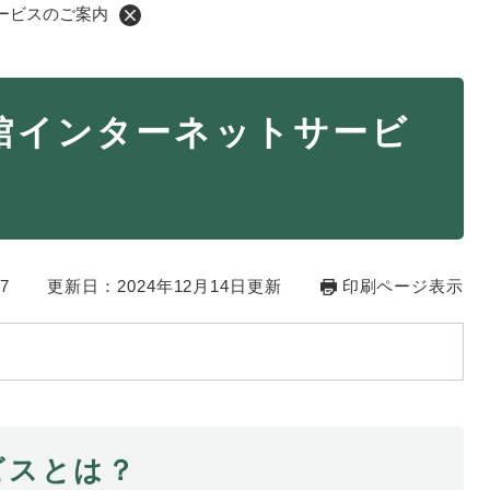
ービスのご案内
・年金
マイナンバー
館インターネットサービ
・リサイクル
住まい
ト・動物
おくやみ
・男女共同参画
消費生活
7
ント・施設予約
更新日：2024年12月14日更新
印刷ページ表示
ビスとは？