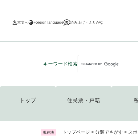
ペ
ー
ジ
本文へ
Foreign language
読み上げ・ふりがな
の
先
頭
で
す
。
キーワード
検索
トップ
住民票・戸籍
トップページ
>
分類でさがす
>
スポ
現在地