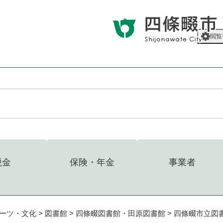
メニューを飛ばして本文へ
閲覧
税金
保険・年金
事業者
ーツ・文化
>
図書館
>
四條畷図書館・田原図書館
>
四條畷市立図