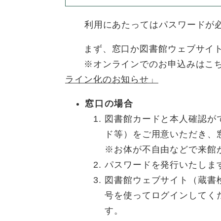
ュ
ら
ニ
ュ
ー
く
ュ
ー
利用にあたってはパスワードが
を
ー
を
ひ
を
ひ
ら
まず、窓口か図書館ウェブサイト
ひ
ら
く
​ ※オンラインでのお申込みはこ
ら
く
ライン化のお知らせ」
く
窓口の場合
図書館カードと本人確認が
ド等）をご用意いただき、
​※お体が不自由などで来
パスワードを発行いたしま
図書館ウェブサイト（蔵書
号を使ってログインしてく
す。​