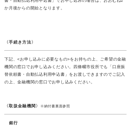
と
ー
書・自動払込利用申込書」でお申し込みの場合は、おおむね2
ニ
環
市政情報
・
を
か月後からの開始となります。
市
ュ
境
産
ひ
政
ー
の
業
ら
情
を
メ
の
く
報
ひ
ニ
メ
の
ら
ュ
ニ
メ
く
ー
〈手続き方法〉
ュ
ニ
を
ー
ュ
ひ
を
ー
下記、<お申し込みに必要なもの>をお持ちの上、ご希望の金融
ら
ひ
を
く
機関の窓口でお申し込みください。四條畷市役所でも「口座振
ら
ひ
く
替依頼書・自動払込利用申込書」をお渡しできますのでご記入
ら
の上、金融機関の窓口でお申し込みください。
く
〈取扱金融機関〉
※納付書裏面参照
銀行