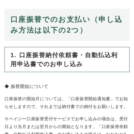
防災・安全
防
口座振替でのお支払い（申し込
災
み方法は以下の2つ）
・
子育て・教育
安
子
全
育
の
て
1. 口座振替納付依頼書・自動払込利
メ
健康・医療・福祉
・
健
ニ
用申込書でのお申し込み
教
康
ュ
育
・
ー
の
スポーツ・文化
医
を
ス
メ
療
◆ 振替開始について
ひ
ポ
ニ
・
ら
ー
ュ
福
まちづくり・環境
く
ツ
口座振替の開始月については、「口座振替開始通知書」でお知
ー
ま
祉
・
らせしますので、それまでは納付書での納付をお願いします。
を
ち
の
文
ひ
づ
メ
化
しごと・産業
※ペイジー口座振替受付サービスでお申し込みの場合は、受付
ら
く
し
ニ
の
く
り
日より当月または翌月からの開始となります。「口座振替依頼
ご
ュ
メ
・