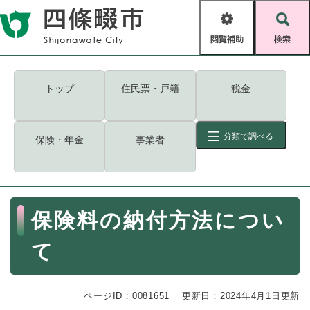
ペ
メニューを飛ばして本文へ
ー
閲
検
ジ
覧
索
の
補
先
助
頭
キーワード
検索
Foreign language
トップ
住民票・戸籍
税金
で
す
読み上げ・ふりがな
検索
。
分類で調べる
保険・年金
事業者
拡大
文字サイズ
背景色変更
標準
白
黒
青
ID
検索
ページ一時保存
表示
本
保険料の納付方法につい
文
くらし・手続き
く
ページID検索とは？
て
ら
し
登録・届け出・証明
・
ページID：0081651
手
更新日：2024年4月1日更新
保険・年金