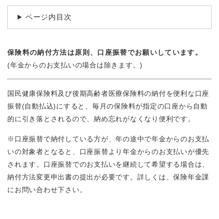
続
マイナンバー
き
ページ内目次
の
税金
メ
ニ
ごみ・リサイクル
ュ
保険料の納付方法は原則、口座振替でお願いしています。
ー
住まい
(年金からのお支払いの場合は除きます。)​
を
交通
ひ
ら
国民健康保険料及び後期高齢者医療保険料の納付を便利な口座
ペット・動物
く
振替(自動払込)にすると、毎月の保険料が指定の口座から自動
おくやみ
的に引き落とされるので、納め忘れがなくなり便利です。
地域活動・コミュニティ
※口座振替で納付している方が、年の途中で年金からのお支払
いの対象者となると、口座振替より年金からのお支払いが優先
人権・男女共同参画
されます。口座振替でのお支払いを継続して希望する場合は、
消費生活
納付方法変更申出書の提出が必要です。詳しくは、保険年金課
にお問い合わせ下さい。
相談窓口
イベント・施設予約