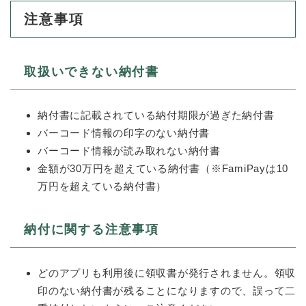
と
ー
ニ
環
市政情報
・
を
注意事項
市
ュ
境
産
ひ
政
ー
の
業
ら
情
を
メ
の
く
報
ひ
ニ
取扱いできない納付書
メ
の
ら
ュ
ニ
メ
く
ー
ュ
ニ
を
納付書に記載されている納付期限が過ぎた納付書
ー
ュ
ひ
を
バーコード情報の印字のない納付書
ー
ら
ひ
を
バーコード情報が読み取れない納付書
く
ら
ひ
金額が30万円を超えている納付書（※FamiPayは10
く
ら
万円を超えている納付書）
く
納付に関する注意事項
どのアプリも利用後に領収書が発行されません。領収
印のない納付書が残ることになりますので、誤って二