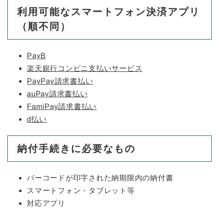
利用可能なスマートフォン決済アプリ
防災・安全
（順不同）
防
災
・
PayB
子育て・教育
安
子
楽天銀行コンビニ支払いサービス
全
育
の
PayPay請求書払い
て
メ
健康・医療・福祉
・
auPay請求書払い
健
ニ
教
FamiPay請求書払い
康
ュ
育
・
d払い
ー
の
スポーツ・文化
医
を
ス
メ
療
ひ
ポ
ニ
納付手続きに必要なもの
・
ら
ー
ュ
福
まちづくり・環境
く
ツ
ー
ま
祉
・
を
ち
バーコードが印字された納期限内の納付書
の
文
ひ
づ
メ
スマートフォン・タブレット等
化
しごと・産業
ら
く
し
ニ
の
対応アプリ
く
り
ご
ュ
メ
・