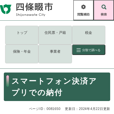
ペ
メニューを飛ばして本文へ
ー
閲
検
ジ
覧
索
の
補
先
助
頭
キーワード
検索
Foreign language
トップ
住民票・戸籍
税金
で
す
読み上げ・ふりがな
検索
。
分類で調べる
保険・年金
事業者
拡大
文字サイズ
背景色変更
標準
白
黒
青
ID
検索
ページ一時保存
表示
本
スマートフォン決済ア
文
くらし・手続き
く
ページID検索とは？
プリでの納付
ら
し
登録・届け出・証明
・
ページID：0081650
手
更新日：2024年4月22日更新
保険・年金