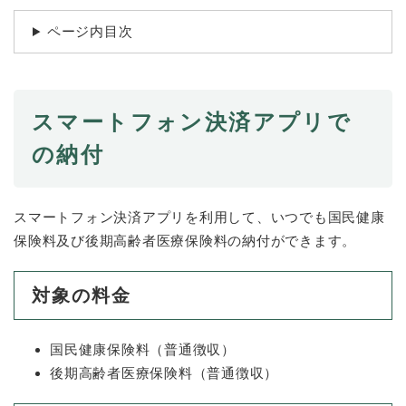
続
マイナンバー
き
ページ内目次
の
税金
メ
ニ
ごみ・リサイクル
ュ
ー
スマートフォン決済アプリで
住まい
を
の納付
交通
ひ
ら
ペット・動物
く
スマートフォン決済アプリを利用して、いつでも国民健康
おくやみ
保険料及び後期高齢者医療保険料の納付ができます。
地域活動・コミュニティ
人権・男女共同参画
対象の料金​
消費生活
国民健康保険料（普通徴収）
相談窓口
後期高齢者医療保険料（普通徴収）
イベント・施設予約