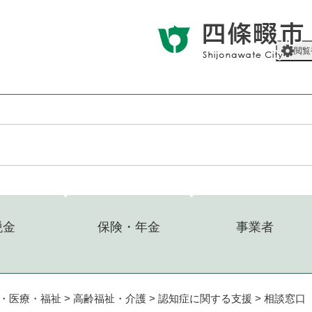
メニューを飛ばして本文へ
閲覧
税金
保険・年金
事業者
・医療・福祉
>
高齢福祉・介護
>
認知症に関する支援
>
相談窓口