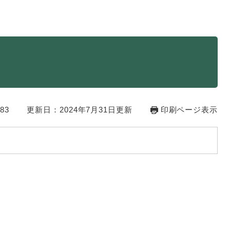
・年金
マイナンバー
・リサイクル
住まい
ト・動物
おくやみ
83
更新日：2024年7月31日更新
印刷ページ表示
・男女共同参画
消費生活
ント・施設予約