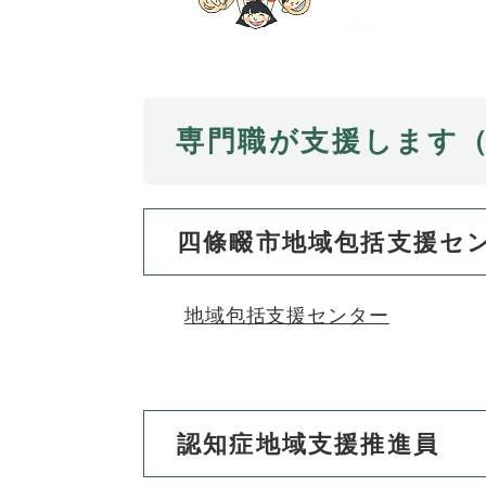
全
て
の
健康・医療・福祉
健
・
メ
康
教
ニ
・
育
ュ
スポーツ・文化
ス
医
の
ー
専門職が支援します
ポ
療
メ
を
ー
・
ニ
ひ
まちづくり・環境
ま
ツ
福
ュ
ら
ち
・
祉
ー
く
四條畷市地域包括支援セ
づ
文
の
を
しごと・産業
し
く
化
メ
ひ
ご
り
の
ニ
ら
地域包括支援センター
と
・
メ
ュ
く
市政情報
市
・
環
ニ
ー
政
産
境
ュ
を
情
業
の
ー
ひ
報
の
メ
を
認知症地域支援推進員
ら
の
メ
ニ
ひ
く
メ
ニ