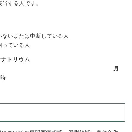
該当する人です。
いないまたは中断している人
困っている人
奈サナトリウム
) 月
７時