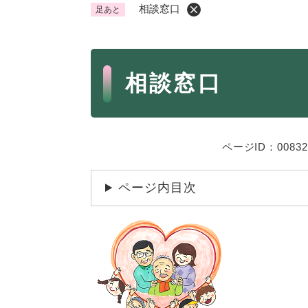
相談窓口
足あと
くらし・手続き
く
ら
本
し
登録・届け出・証明
保険
相談窓口
・
文
手
税金
ごみ
続
交通
ペッ
き
の
ページID：00832
地域活動・コミュニティ
人権
メ
ニ
相談窓口
イベ
ページ内目次
ュ
ー
を
防災・安全
防
ひ
災
ら
・
く
子育て・教育
子
安
育