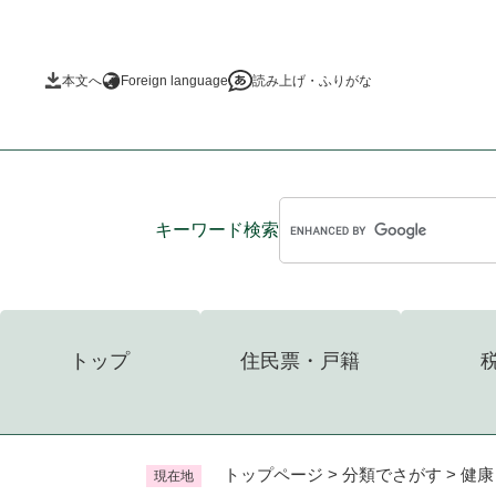
ペ
ー
ジ
本文へ
Foreign language
読み上げ・ふりがな
の
先
頭
で
す
。
キーワード
検索
トップ
住民票・戸籍
トップページ
>
分類でさがす
>
健康
現在地