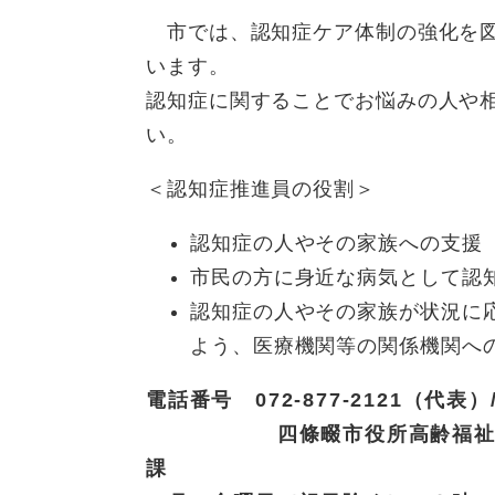
ュ
ら
ニ
ュ
ー
市では、認知症ケア体制の強化を
く
ュ
ー
を
います。
ー
を
ひ
​認知症に関することでお悩みの人や
を
ひ
ら
ひ
ら
い。
く
ら
く
く
＜認知症推進員の役割＞
認知症の人やその家族への支援
市民の方に身近な病気として認
認知症の人やその家族が状況に
よう、医療機関等の関係機関へ
電話番号 072-877-2121（代表）/
四條畷市役所高齢福