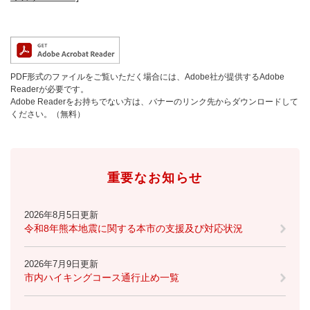
と
ー
ニ
環
市政情報
・
を
市
ュ
境
産
ひ
政
ー
の
業
ら
情
を
メ
の
く
報
ひ
ニ
メ
PDF形式のファイルをご覧いただく場合には、Adobe社が提供するAdobe
の
ら
ュ
ニ
Readerが必要です。
メ
く
ー
Adobe Readerをお持ちでない方は、バナーのリンク先からダウンロードして
ュ
ニ
を
ください。（無料）
ー
ュ
ひ
を
ー
ら
ひ
を
く
ら
ひ
く
重要なお知らせ
ら
く
2026年8月5日更新
令和8年熊本地震に関する本市の支援及び対応状況
2026年7月9日更新
市内ハイキングコース通行止め一覧