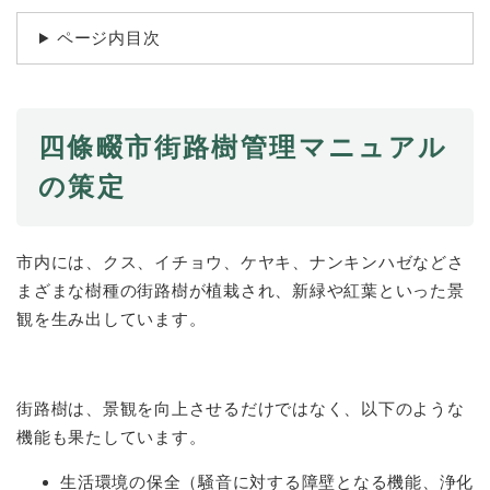
続
マイナンバー
き
ページ内目次
の
税金
メ
ニ
ごみ・リサイクル
ュ
ー
四條畷市街路樹管理マニュアル
住まい
を
の策定
交通
ひ
ら
ペット・動物
く
市内には、クス、イチョウ、ケヤキ、ナンキンハゼなどさ
おくやみ
まざまな樹種の街路樹が植栽され、新緑や紅葉といった景
地域活動・コミュニティ
観を生み出しています。
人権・男女共同参画
消費生活
街路樹は、景観を向上させるだけではなく、以下のような
相談窓口
機能も果たしています。
イベント・施設予約
生活環境の保全（騒音に対する障壁となる機能、浄化