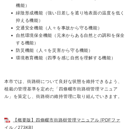
機能）
緑陰形成機能（強い日差しを遮り地表面の温度を低く
防災・安全
防
抑える機能）
災
交通安全機能（人々を事故から守る機能）
・
子育て・教育
安
自然環境保全機能（元来からある自然との調和を保全
子
全
する機能）
育
の
て
防災機能（人々を災害から守る機能）
メ
健康・医療・福祉
・
健
環境教育機能（四季を感じ自然を理解する機能）
ニ
教
康
ュ
育
・
ー
の
スポーツ・文化
医
を
ス
メ
療
本市では、街路樹について良好な状態を維持できるよう、
ひ
ポ
ニ
・
植栽の管理基準を定めた「四條畷市街路樹管理マニュア
ら
ー
ュ
福
まちづくり・環境
く
ツ
ル」を策定し、街路樹の維持管理に取り組んでいきます。
ー
ま
祉
・
を
ち
の
文
ひ
づ
メ
化
しごと・産業
ら
く
し
ニ
の
【概要版】四條畷市街路樹管理マニュアル [PDFファ
く
り
ご
ュ
メ
イル／273KB]
・