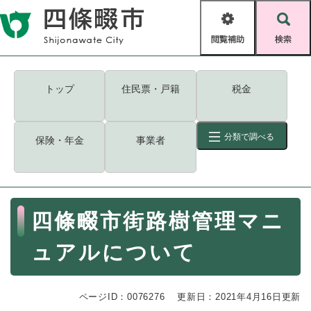
ペ
メニューを飛ばして本文へ
ー
閲
検
ジ
覧
索
の
補
先
助
頭
キーワード
検索
Foreign language
トップ
住民票・戸籍
税金
で
す
読み上げ・ふりがな
検索
。
分類で調べる
保険・年金
事業者
拡大
文字サイズ
背景色変更
標準
白
黒
青
ID
検索
ページ一時保存
表示
本
四條畷市街路樹管理マニ
文
くらし・手続き
く
ページID検索とは？
ュアルについて
ら
し
登録・届け出・証明
・
ページID：0076276
手
更新日：2021年4月16日更新
保険・年金