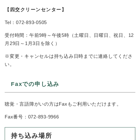
【四交クリーンセンター】
防災・安全
防
Tel：072-893-0505
災
・
受付時間：午前9時～午後5時（土曜日、日曜日、祝日、12
子育て・教育
安
子
月29日～1月3日を除く）
全
育
の
て
※変更・キャンセルは持ち込み日時までに連絡してくださ
メ
健康・医療・福祉
・
健
ニ
い。
教
康
ュ
育
・
ー
の
スポーツ・文化
医
Faxでの申し込み
を
ス
メ
療
ひ
ポ
ニ
・
ら
ー
ュ
福
まちづくり・環境
く
ツ
聴覚・言語障がいの方はFaxもご利用いただけます。
ー
ま
祉
・
を
ち
の
文
Fax番号：072-893-9966
ひ
づ
メ
化
しごと・産業
ら
く
し
ニ
の
く
り
ご
ュ
持ち込み場所
メ
・