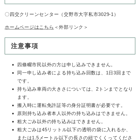
と
ー
ニ
環
市政情報
・
を
市
ュ
境
産
ひ
〇四交クリーンセンター（交野市大字私市3029-1）
政
ー
の
業
ら
情
を
メ
の
く
ホームページはこちら
＜外部リンク＞
報
ひ
ニ
メ
の
ら
ュ
ニ
メ
く
ー
注意事項
ュ
ニ
を
ー
ュ
ひ
を
ー
ら
四條畷市民以外の方は申し込みできません。
ひ
を
く
同一申し込み者による持ち込み回数は、1日3回まで
ら
ひ
く
です。
ら
く
持ち込み車両の大きさについては、2トンまでとなり
ます。
搬入時に運転免許証等の身分証明書が必要です。
原則持ち込み者本人以外の持ち込みはできません。
粗大ごみ以外の持ち込みはできません。
粗大ごみは45リットル以下の透明の袋に入れるか、
または1.5メートル以下の長さの紐でくくってくださ