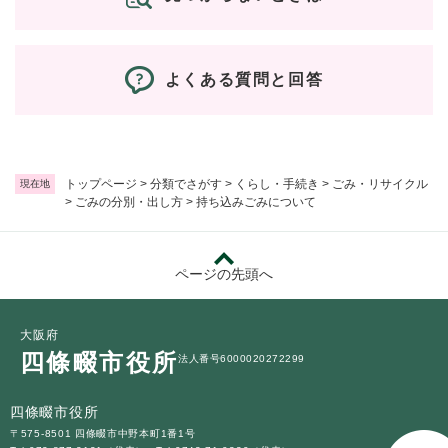
よくある質問と回答
トップページ
>
分類でさがす
>
くらし・手続き
>
ごみ・リサイクル
現在地
>
ごみの分別・出し方
>
持ち込みごみについて
ページの先頭へ
大阪府
四條畷市役所
法人番号6000020272299
四條畷市役所
〒575-8501 四條畷市中野本町1番1号