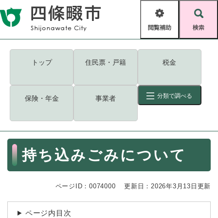
ペ
メニューを飛ばして本文へ
ー
閲
検
ジ
覧
索
の
補
先
助
頭
キーワード
検索
Foreign language
トップ
住民票・戸籍
税金
で
す
読み上げ・ふりがな
検索
。
分類で調べる
保険・年金
事業者
拡大
文字サイズ
背景色変更
標準
白
黒
青
ID
検索
ページ一時保存
表示
本
持ち込みごみについて
文
くらし・手続き
く
ページID検索とは？
ら
ページID：0074000
更新日：2026年3月13日更新
し
登録・届け出・証明
・
手
保険・年金
ページ内目次