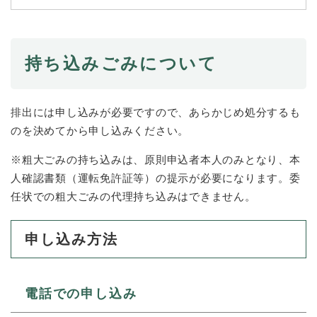
続
マイナンバー
き
の
税金
メ
持ち込みごみについて
ニ
ごみ・リサイクル
ュ
ー
住まい
を
排出には申し込みが必要ですので、あらかじめ処分するも
交通
ひ
のを決めてから申し込みください。
ら
ペット・動物
く
※粗大ごみの持ち込みは、原則申込者本人のみとなり、本
おくやみ
人確認書類（運転免許証等）の提示が必要になります。委
任状での粗大ごみの代理持ち込みはできません。
地域活動・コミュニティ
人権・男女共同参画
申し込み方法
消費生活
相談窓口
電話での申し込み
イベント・施設予約