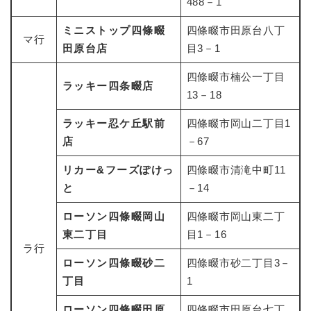
488－1
ミニストップ四條畷
四條畷市田原台八丁
マ行
田原台店
目3－1
四條畷市楠公一丁目
ラッキー四条畷店
13－18
ラッキー忍ケ丘駅前
四條畷市岡山二丁目1
店
－67
リカー&フーズぽけっ
四條畷市清滝中町11
と
－14
ローソン四條畷岡山
四條畷市岡山東二丁
東二丁目
目1－16
ラ行
ローソン四條畷砂二
四條畷市砂二丁目3－
丁目
1
ローソン四條畷田原
四條畷市田原台七丁