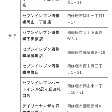
と
ー
ニ
目1－11
環
市政情報
店
・
を
市
ュ
境
産
ひ
政
ー
の
セブンイレブン四條
四條畷市岡山一丁目1
業
ら
情
を
メ
の
く
畷岡山一丁目店
－17
報
ひ
ニ
メ
の
ら
ュ
ニ
セブンイレブン四條
四條畷市大字下田原
メ
く
ー
サ行
ュ
畷下田原店
ニ
586-1
を
ー
ュ
ひ
を
セブンイレブン四條
ー
ら
四條畷市塚脇町6－10
ひ
を
畷塚脇町店
く
ら
ひ
く
ら
セブンイレブン四條
四條畷市西中野三丁
く
畷中野店
目1－21
セブンイレブンハー
四條畷市岡山東一丁
トインJR忍ヶ丘改札
目10－21
口店
デイリーヤマザキ四
四條畷市蔀屋新町4－