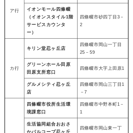
イオンモール四條畷
ア行
防災・安全
（イオンスタイル1階
四條畷市砂四丁目3－
防
災
サービスカウンタ
2
・
ー）
子育て・教育
安
子
全
育
四條畷市岡山一丁目
キリン堂忍ヶ丘店
の
て
25－59
メ
健康・医療・福祉
・
健
ニ
教
グリーンホール田原
康
ュ
カ行
四條畷市大字上田原1
育
・
田原支所窓口
ー
の
スポーツ・文化
医
を
ス
メ
療
グルメシティ忍ヶ丘
四條畷市岡山三丁目1
ひ
ポ
ニ
・
店
ら
ー
－7
ュ
福
まちづくり・環境
く
ツ
ー
ま
祉
四條畷市役所生活環
四條畷市中野本町1－
・
を
ち
の
文
境課窓口
1
ひ
づ
メ
化
しごと・産業
ら
く
し
ニ
の
生活協同組合おおさ
く
り
ご
ュ
四條畷市岡山東一丁
メ
・
かパルコープ忍ヶ丘