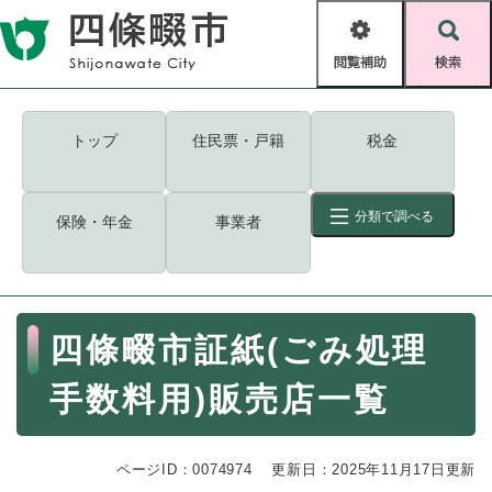
ペ
メニューを飛ばして本文へ
ー
閲
検
ジ
覧
索
の
補
先
助
頭
キーワード
検索
Foreign language
トップ
住民票・戸籍
税金
で
す
読み上げ・ふりがな
検索
。
分類で調べる
保険・年金
事業者
拡大
文字サイズ
背景色変更
標準
白
黒
青
ID
検索
ページ一時保存
表示
本
四條畷市証紙(ごみ処理
文
くらし・手続き
く
ページID検索とは？
手数料用)販売店一覧
ら
し
登録・届け出・証明
・
ページID：0074974
手
更新日：2025年11月17日更新
保険・年金