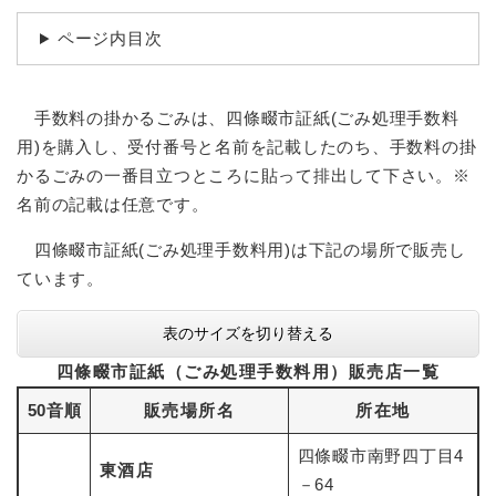
続
マイナンバー
き
ページ内目次
の
税金
メ
ニ
ごみ・リサイクル
手数料の掛かるごみは、四條畷市証紙(ごみ処理手数料
ュ
ー
住まい
用)を購入し、受付番号と名前を記載したのち、手数料の掛
を
かるごみの一番目立つところに貼って排出して下さい。※
交通
ひ
名前の記載は任意です。
ら
ペット・動物
く
四條畷市証紙(ごみ処理手数料用)は下記の場所で販売し
おくやみ
ています。
地域活動・コミュニティ
表のサイズを切り替える
人権・男女共同参画
四條畷市証紙（ごみ処理手数料用）販売店一覧
消費生活
50音順
販売場所名
所在地
相談窓口
四條畷市南野四丁目4
東酒店
イベント・施設予約
－64