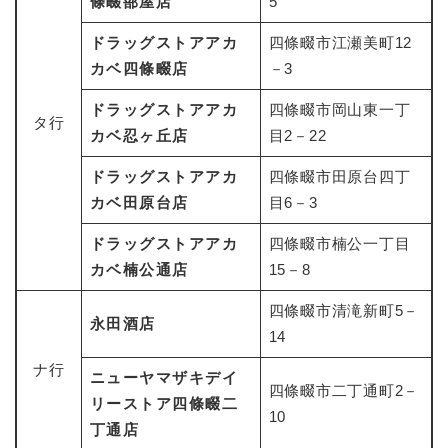
條畷蔀屋店
5
ドラッグストアアカ
四條畷市江瀬美町12
カベ四條畷店
－3
ドラッグストアアカ
四條畷市岡山東一丁
タ行
カベ忍ヶ丘店
目2－22
ドラッグストアアカ
四條畷市田原台四丁
カベ田原台店
目6－3
ドラッグストアアカ
四條畷市楠公一丁目
カベ楠公通店
15－8
四條畷市清滝新町5－
永田酒店
14
ナ行
ニューヤマザキデイ
四條畷市二丁通町2－
リーストア四條畷二
10
丁通店