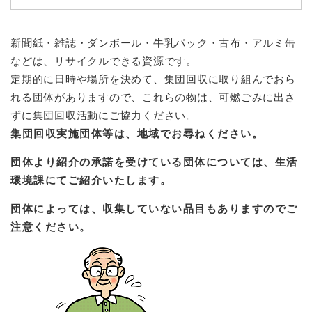
続
マイナンバー
き
の
税金
新聞紙・雑誌・ダンボール・牛乳パック・古布・アルミ缶
メ
ニ
などは、リサイクルできる資源です。
ごみ・リサイクル
ュ
定期的に日時や場所を決めて、集団回収に取り組んでおら
ー
住まい
れる団体がありますので、これらの物は、可燃ごみに出さ
を
ずに集団回収活動にご協力ください。
交通
ひ
ら
集団回収実施団体等は、地域でお尋ねください。
ペット・動物
く
団体より紹介の承諾を受けている団体については、生活
おくやみ
環境課にてご紹介いたします。
地域活動・コミュニティ
団体によっては、収集していない品目もありますのでご
人権・男女共同参画
注意ください。
消費生活
相談窓口
イベント・施設予約