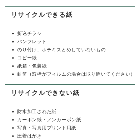
と
ー
ニ
環
市政情報
・
を
市
ュ
境
産
ひ
リサイクルできる紙
政
ー
の
業
ら
情
を
メ
の
く
報
ひ
ニ
折込チラシ
メ
の
ら
ュ
ニ
パンフレット
メ
く
ー
ュ
ニ
のり付け、ホチキスとめしていないもの
を
ー
ュ
ひ
コピー紙
を
ー
ら
紙箱・包装紙
ひ
を
く
ら
封筒（窓枠がフィルムの場合は取り除いてください）
ひ
く
ら
く
リサイクルできない紙
防水加工された紙
カーボン紙・ノンカーボン紙
写真・写真用プリント用紙
圧着はがき