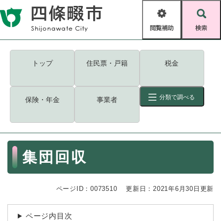
ペ
メニューを飛ばして本文へ
ー
閲
検
ジ
覧
索
の
補
先
助
頭
キーワード
検索
Foreign language
トップ
住民票・戸籍
税金
で
す
読み上げ・ふりがな
検索
。
分類で調べる
保険・年金
事業者
拡大
文字サイズ
背景色変更
標準
白
黒
青
ID
検索
ページ一時保存
表示
本
集団回収
文
くらし・手続き
く
ページID検索とは？
ら
ページID：0073510
更新日：2021年6月30日更新
し
登録・届け出・証明
・
手
保険・年金
ページ内目次