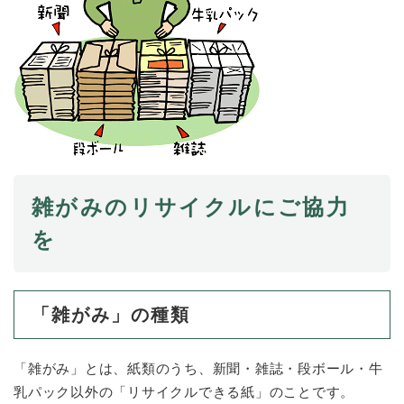
防災・安全
防
災
・
子育て・教育
安
子
全
育
の
て
メ
健康・医療・福祉
・
健
ニ
教
康
雑がみのリサイクルにご協力
ュ
育
・
ー
の
スポーツ・文化
を
医
を
ス
メ
療
ひ
ポ
ニ
・
ら
ー
ュ
福
まちづくり・環境
く
ツ
ー
ま
祉
「雑がみ」の種類
・
を
ち
の
文
ひ
づ
メ
化
しごと・産業
ら
く
し
ニ
「雑がみ」とは、紙類のうち、新聞・雑誌・段ボール・牛
の
く
り
ご
ュ
乳パック以外の「リサイクルできる紙」のことです。
メ
・