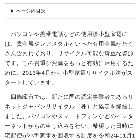
続
マイナンバー
き
ページ内目次
の
税金
メ
ニ
ごみ・リサイクル
ュ
パソコンや携帯電話などの使用済小型家電に
ー
住まい
は、貴金属やレアメタルといった有用金属がたく
を
交通
さん含まれており、リサイクル可能な貴重な資源
ひ
ら
です。この貴重な資源をもっと有効に活用するた
ペット・動物
く
めに、2013年4月から小型家電リサイクル法がス
おくやみ
タートしています。
地域活動・コミュニティ
四條畷市では、新たに国の認定事業者であるリ
人権・男女共同参画
ネットジャパンリサイクル（株）と協定を締結し
消費生活
ました。パソコンやスマートフォンなどのインタ
相談窓口
ーネットからの申し込みを行い、希望した日時に
イベント・施設予約
宅配便が小型家電を回収する制度を令和2年11月1