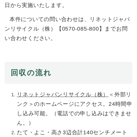
日から実施いたします。
防災・安全
防
本件についての問い合わせは、リネットジャパ
災
ンリサイクル（株）【0570-085-800】までお問
・
子育て・教育
安
い合わせください。
子
全
育
の
て
メ
健康・医療・福祉
・
健
ニ
教
康
ュ
回収の流れ
育
・
ー
の
スポーツ・文化
医
を
ス
メ
療
ひ
ポ
ニ
・
リネットジャパンリサイクル（株）
＜外部リ
ら
ー
ュ
福
まちづくり・環境
く
ツ
ー
ま
ンク＞
のホームページにアクセス。24時間申
祉
・
を
ち
の
し込み可能。（電話での申し込みはできませ
文
ひ
づ
メ
化
しごと・産業
ん。）
ら
く
し
ニ
の
く
り
ご
ュ
たて・よこ・高さ3辺合計140センチメート
メ
・