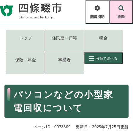
ペ
メニューを飛ばして本文へ
ー
閲
検
ジ
覧
索
の
補
先
助
頭
キーワード
検索
Foreign language
トップ
住民票・戸籍
税金
で
す
読み上げ・ふりがな
検索
。
分類で調べる
保険・年金
事業者
拡大
文字サイズ
背景色変更
標準
白
黒
青
ID
検索
ページ一時保存
表示
本
パソコンなどの小型家
文
くらし・手続き
く
ページID検索とは？
電回収について
ら
し
登録・届け出・証明
・
ページID：0073869
手
更新日：2025年7月25日更新
保険・年金