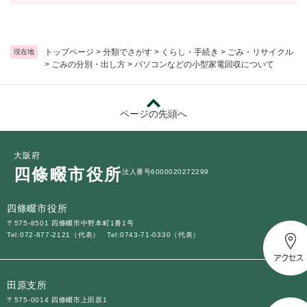
トップページ
>
分類でさがす
>
くらし・手続き
>
ごみ・リサイクル
現在地
>
ごみの分別・出し方
>
パソコンなどの小型家電回収について
ページの先頭へ
大阪府
四條畷市役所
法人番号6000020272299
四條畷市役所
〒575-8501 四條畷市中野本町1番1号
Tel:072-877-2121（代表）
Tel:0743-71-0330（代表）
田原支所
〒575-0014 四條畷市上田原1