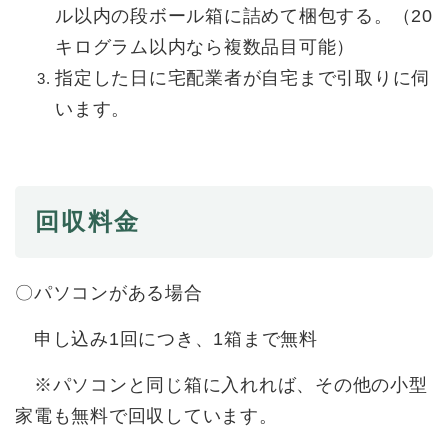
と
ー
ニ
ル以内の段ボール箱に詰めて梱包する。（20
環
市政情報
・
を
市
ュ
境
産
ひ
キログラム以内なら複数品目可能）
政
ー
の
業
ら
情
を
指定した日に宅配業者が自宅まで引取りに伺
メ
の
く
報
ひ
ニ
メ
います。
の
ら
ュ
ニ
メ
く
ー
ュ
ニ
を
ー
ュ
ひ
を
ー
ら
ひ
回収料金
を
く
ら
ひ
く
ら
く
〇パソコンがある場合
申し込み1回につき、1箱まで無料
※パソコンと同じ箱に入れれば、その他の小型
家電も無料で回収しています。