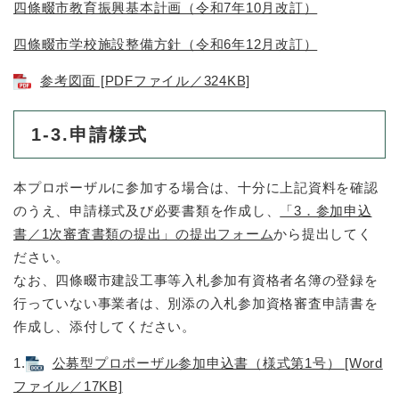
四條畷市教育振興基本計画（令和7年10月改訂）
四條畷市学校施設整備方針（令和6年12月改訂）
参考図面 [PDFファイル／324KB]
1-3.申請様式
本プロポーザルに参加する場合は、十分に上記資料を確認
のうえ、申請様式及び必要書類を作成し、
「3．参加申込
書／1次審査書類の提出」の提出フォーム
から提出してく
ださい。
なお、四條畷市建設工事等入札参加有資格者名簿の登録を
行っていない事業者は、別添の入札参加資格審査申請書を
作成し、添付してください。
1.
公募型プロポーザル参加申込書（様式第1号） [Word
ファイル／17KB]