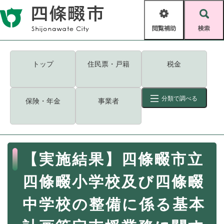
ペ
メニューを飛ばして本文へ
ー
閲
検
ジ
覧
索
の
補
先
助
頭
キーワード
検索
Foreign language
トップ
住民票・戸籍
税金
で
す
読み上げ・ふりがな
検索
。
分類で調べる
保険・年金
事業者
拡大
文字サイズ
背景色変更
標準
白
黒
青
ID
検索
ページ一時保存
表示
本
【実施結果】四條畷市立
文
くらし・手続き
く
ページID検索とは？
四條畷小学校及び四條畷
ら
し
登録・届け出・証明
中学校の整備に係る基本
・
手
保険・年金