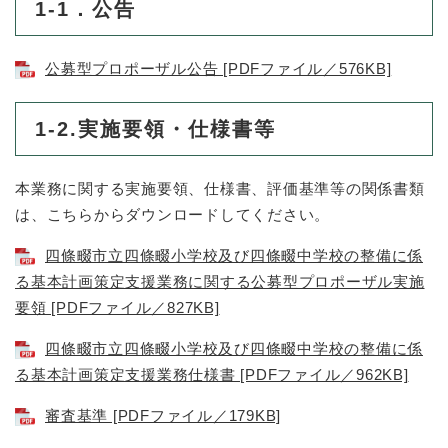
と
ー
1-1．公告
ニ
環
市政情報
・
を
市
ュ
境
産
ひ
政
ー
の
業
ら
公募型プロポーザル公告 [PDFファイル／576KB]
情
を
メ
の
く
報
ひ
ニ
メ
の
ら
ュ
1-2.実施要領・仕様書等
ニ
メ
く
ー
ュ
ニ
を
ー
ュ
ひ
本業務に関する実施要領、仕様書、評価基準等の関係書類
を
ー
ら
ひ
は、こちらからダウンロードしてください。
を
く
ら
ひ
く
四條畷市立四條畷小学校及び四條畷中学校の整備に係
ら
る基本計画策定支援業務​に関する公募型プロポーザル実施
く
要領 [PDFファイル／827KB]
四條畷市立四條畷小学校及び四條畷中学校の整備に係
る基本計画策定支援業務​仕様書 [PDFファイル／962KB]
審査基準 [PDFファイル／179KB]