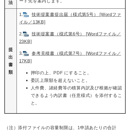
ード先を案内します。
法
1.
技術提案書提出届（様式第5号） [Wordファ
イル／13KB]
2.
技術提案書（様式第6号） [Wordファイル／
23KB]
提
3.
参考見積書（様式第7号） [Wordファイル／
出
17KB]
書
類
押印の上、PDF にすること。
委託上限額を超えないこと。
人件費、諸経費等の積算内訳及び根拠が確認
できるよう内訳書（任意様式）を添付するこ
と。
（注）添付ファイルの容量制限は、1申請あたりの合計