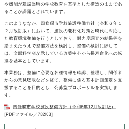
や機能が建設当時の学校教育を基準とした構造のままであ
ることが課題とされています。
防災・安全
防
災
このようななか、四條畷市学校施設整備方針（令和６年１
・
２月改訂版）において、施設の老朽化対策と時代に即応し
子育て・教育
安
子
た教育環境整備を行うとしており、耐力度調査の結果等を
全
育
踏まえたうえで整備方法を検討し、整備の検討に際して
の
て
メ
は、文部科学省が示している改築中心から長寿命化への転
健康・医療・福祉
・
健
ニ
換を基本としています。
教
康
ュ
育
・
ー
本業務は、整備に必要な各種情報を確認、整理し、関係者
の
スポーツ・文化
医
を
ス
メ
からの意見聴取などを経て、整備に係る基本計画策定を支
療
ひ
ポ
ニ
・
援することを目的とし、公募型プロポーザルを実施しま
ら
ー
ュ
福
まちづくり・環境
す。
く
ツ
ー
ま
祉
・
を
ち
の
四條畷市学校施設整備方針（令和6年12月改訂版）
文
ひ
づ
メ
化
[PDFファイル／782KB]
しごと・産業
ら
く
し
ニ
の
く
り
ご
ュ
メ
・