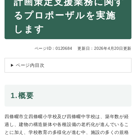
計画策定支援業務に関す
続
マイナンバー
き
るプロポーザルを実施
の
税金
メ
ニ
します
ごみ・リサイクル
ュ
ー
住まい
を
ページID：0120684
更新日：2026年4月20日更新
交通
ひ
ら
ペット・動物
く
ページ内目次
おくやみ
地域活動・コミュニティ
1.概要
人権・男女共同参画
消費生活
四條畷市立四條畷小学校及び四條畷中学校は、築年数が経
相談窓口
過し、建物の構造躯体や各種設備の老朽化が進んでいるこ
イベント・施設予約
とに加え、学校教育の多様化が進む中、施設の多くの規格