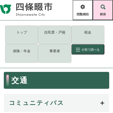
ペ
メニューを飛ばして本文へ
ー
閲
検
ジ
覧
索
の
補
先
助
頭
キーワード
検索
Foreign language
トップ
住民票・戸籍
税金
で
す
読み上げ・ふりがな
検索
。
分類で調べる
保険・年金
事業者
拡大
文字サイズ
背景色変更
標準
白
黒
青
ID
検索
ページ一時保存
表示
本
交通
文
くらし・手続き
く
ページID検索とは？
ら
し
登録・届け出・証明
コミュニティバス
・
手
保険・年金