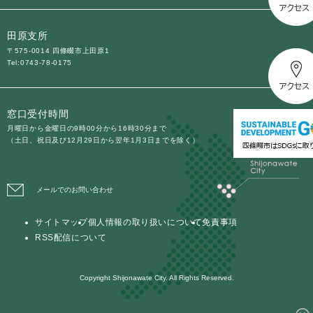
防災・安全
田原支所
防
〒575-0014 四條畷市上田原1
災
Tel:0743-78-0175
・
子育て・教育
安
子
全
育
の
窓口受付時間
て
メ
健康・医療・福祉
月曜日から金曜日の9時00分から16時30分まで
・
健
（土日、祝日及び12月29日から翌年1月3日までを除く）
ニ
教
康
ュ
育
・
ー
の
スポーツ・文化
医
を
ス
メールでのお問い合わせ
メ
療
ひ
ポ
ニ
・
ら
ー
ュ
サイトマップ
個人情報の取り扱いについて
免責事項
福
まちづくり・環境
く
ツ
ー
ま
RSS配信について
祉
・
を
ち
の
文
ひ
づ
メ
化
しごと・産業
Copyright Shijonawate City. All Rights Reserved.
ら
く
し
ニ
の
く
り
ご
ュ
メ
・