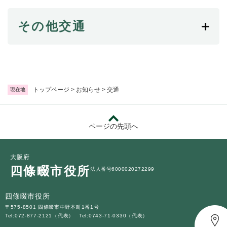
続
マイナンバー
き
の
その他交通
税金
メ
ニ
ごみ・リサイクル
ュ
ー
住まい
を
交通
ひ
トップページ
>
お知らせ
>
交通
現在地
ら
ペット・動物
く
おくやみ
ページの先頭へ
地域活動・コミュニティ
大阪府
人権・男女共同参画
四條畷市役所
法人番号6000020272299
消費生活
四條畷市役所
相談窓口
〒575-8501 四條畷市中野本町1番1号
イベント・施設予約
Tel:072-877-2121（代表）
Tel:0743-71-0330（代表）