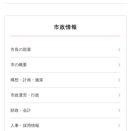
と
ー
ニ
環
市政情報
・
を
市
ュ
境
産
ひ
政
ー
の
業
ら
情
を
メ
の
く
市政情報
報
ひ
ニ
メ
の
ら
ュ
ニ
メ
く
ー
ュ
ニ
を
市長の部屋
ー
ュ
ひ
を
ー
ら
ひ
を
市の概要
く
ら
ひ
く
ら
構想・計画・施策
く
市政運営・行政
財政・会計
人事・採用情報