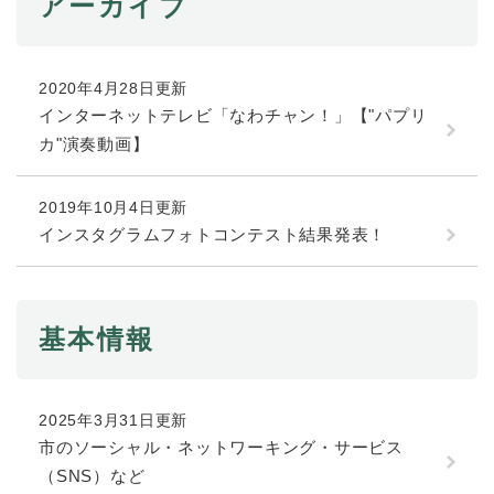
アーカイブ
防災・安全
防
災
2020年4月28日更新
・
インターネットテレビ「なわチャン！」【"パプリ
子育て・教育
安
子
カ"演奏動画】
全
育
の
て
メ
健康・医療・福祉
2019年10月4日更新
・
健
ニ
教
インスタグラムフォトコンテスト結果発表！
康
ュ
育
・
ー
の
スポーツ・文化
医
を
ス
メ
療
ひ
ポ
ニ
基本情報
・
ら
ー
ュ
福
まちづくり・環境
く
ツ
ー
ま
祉
・
を
ち
の
文
ひ
づ
2025年3月31日更新
メ
化
しごと・産業
ら
く
市のソーシャル・ネットワーキング・サービス
し
ニ
の
く
り
ご
ュ
（SNS）など
メ
・