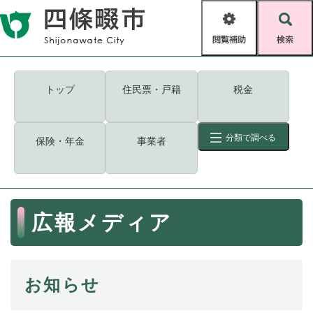
ペ
メニューを飛ばして本文へ
ー
閲
検
ジ
覧
索
の
補
先
助
頭
キーワード
検索
Foreign language
トップ
住民票・戸籍
税金
で
す
読み上げ・ふりがな
検索
。
分類で調べる
保険・年金
事業者
拡大
文字サイズ
背景色変更
標準
白
黒
青
ID
検索
ページ一時保存
表示
本
広報メディア
文
くらし・手続き
く
ページID検索とは？
ら
し
登録・届け出・証明
お知らせ
・
手
保険・年金