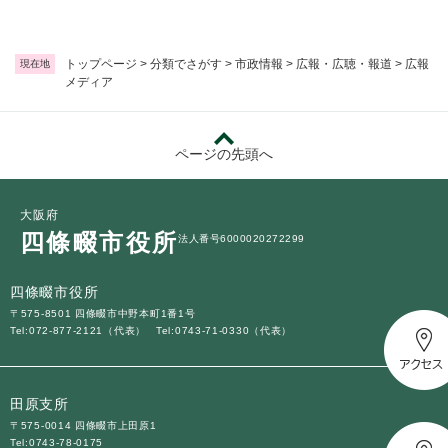
トップページ
>
分類でさがす
>
市政情報
>
広報・広聴・報道
>
広報
現在地
メディア
ページの先頭へ
大阪府
四條畷市役所
法人番号6000020272299
四條畷市役所
〒575-8501 四條畷市中野本町1番1号
Tel:072-877-2121（代表）
Tel:0743-71-0330（代表）
田原支所
〒575-0014 四條畷市上田原1
Tel:0743-78-0175