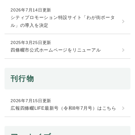
続
マイナンバー
き
2026年7月14日更新
の
税金
シティプロモーション特設サイト「わが街ポータ
メ
ル」の導入を決定
ニ
ごみ・リサイクル
ュ
ー
住まい
2025年3月25日更新
を
四條畷市公式ホームページをリニューアル
交通
ひ
ら
ペット・動物
く
おくやみ
刊行物
地域活動・コミュニティ
人権・男女共同参画
2026年7月15日更新
消費生活
広報四條畷LIFE最新号（令和8年7月号）はこちら
相談窓口
イベント・施設予約