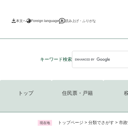
ペ
ー
ジ
本文へ
Foreign language
読み上げ・ふりがな
の
先
頭
で
す
。
キーワード
検索
トップ
住民票・戸籍
トップページ
>
分類でさがす
>
市政
現在地