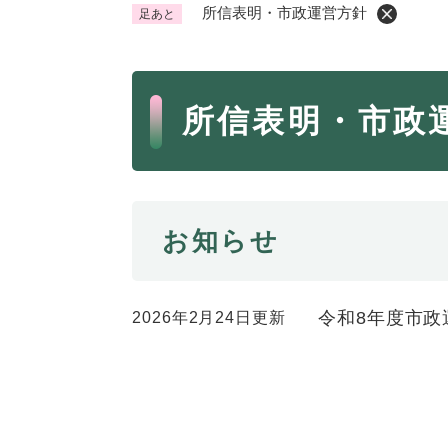
所信表明・市政運営方針
足あと
くらし・手続き
く
ら
本
し
登録・届け出・証明
保険
所信表明・市政
・
文
手
税金
ごみ
続
交通
ペッ
き
の
地域活動・コミュニティ
人権
お知らせ
メ
ニ
相談窓口
イベ
ュ
ー
令和8年度市政
2026年2月24日更新
を
防災・安全
防
ひ
災
ら
・
く
子育て・教育
子
安
育