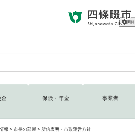
メニューを飛ばして本文へ
閲覧
税金
保険・年金
事業者
情報
>
市長の部屋
>
所信表明・市政運営方針