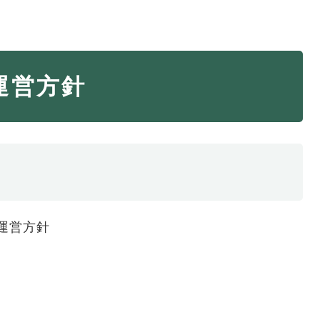
・年金
マイナンバー
運営方針
・リサイクル
住まい
ト・動物
おくやみ
・男女共同参画
消費生活
ント・施設予約
運営方針