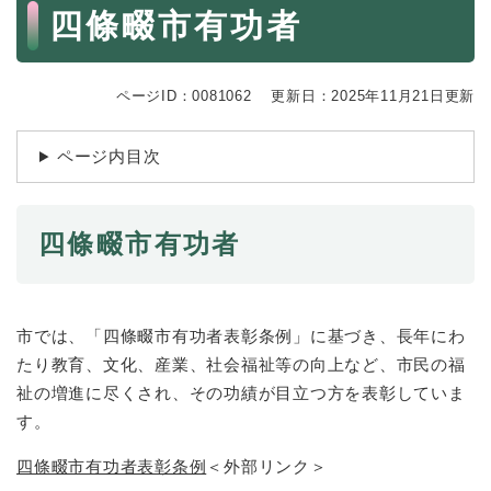
続
本
四條畷市有功者
マイナンバー
き
文
の
税金
メ
ニ
ページID：0081062
更新日：2025年11月21日更新
ごみ・リサイクル
ュ
ー
住まい
ページ内目次
を
交通
ひ
ら
ペット・動物
く
四條畷市有功者
おくやみ
地域活動・コミュニティ
市では、「四條畷市有功者表彰条例」に基づき、長年にわ
人権・男女共同参画
たり教育、文化、産業、社会福祉等の向上など、市民の福
消費生活
祉の増進に尽くされ、その功績が目立つ方を表彰していま
す。
相談窓口
四條畷市有功者表彰条例
＜外部リンク＞
イベント・施設予約