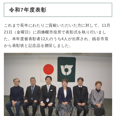
令和7年度表彰
防災・安全
防
災
これまで長年にわたりご貢献いただいた方に対して、11月
・
子育て・教育
安
21日（金曜日）に四條畷市役所で表彰式を執り行いまし
子
全
育
た。本年度被表彰者12人のうち4人が出席され、銭谷市長
の
て
から表彰状と記念品を贈呈しました。
メ
健康・医療・福祉
・
健
ニ
教
康
ュ
育
・
ー
の
スポーツ・文化
医
を
ス
メ
療
ひ
ポ
ニ
・
ら
ー
ュ
福
まちづくり・環境
く
ツ
ー
ま
祉
・
を
ち
の
文
ひ
づ
メ
化
しごと・産業
ら
く
し
ニ
の
く
り
ご
ュ
メ
・