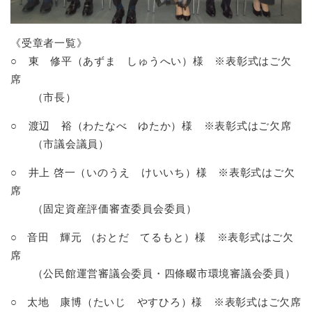
と
ー
ニ
環
市政情報
・
を
市
ュ
境
産
ひ
政
ー
の
《受章者一覧》
業
ら
情
を
メ
の
く
○ 東 修平（あずま しゅうへい）様 ※表彰式はご欠
報
ひ
ニ
メ
席
の
ら
ュ
ニ
メ
く
（市長）
ー
ュ
ニ
を
ー
ュ
○ 渡辺 裕（わたなべ ゆたか）様 ※表彰式はご欠席
ひ
を
ー
ら
（市議会議員）
ひ
を
く
ら
ひ
○ 井上 啓一（いのうえ けいいち）様 ※表彰式はご欠
く
ら
席
く
（固定資産評価審査委員会委員）
○ 音田 輝元 （おとだ てるもと）様 ※表彰式はご欠
席
（公民館運営審議会委員・四條畷市環境審議会委員）
○ 太地 康博（たいじ やすひろ）様 ※表彰式はご欠席