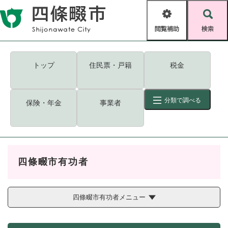
ペ
メニューを飛ばして本文へ
ー
閲
検
ジ
覧
索
の
補
先
助
頭
キーワード
検索
Foreign language
トップ
住民票・戸籍
税金
で
す
読み上げ・ふりがな
検索
。
分類で調べる
保険・年金
事業者
拡大
文字サイズ
背景色変更
標準
白
黒
青
ID
検索
ページ一時保存
表示
四條畷市有功者
くらし・手続き
く
ページID検索とは？
ら
し
四條畷市有功者メニュー
登録・届け出・証明
・
手
保険・年金