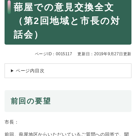
続
本
蔀屋での意見交換全文
マイナンバー
き
文
の
税金
（第2回地域と市長の対
メ
ニ
ごみ・リサイクル
話会）
ュ
ー
住まい
を
交通
ひ
ページID：0015117
更新日：2019年9月27日更新
ら
ペット・動物
く
ページ内目次
おくやみ
地域活動・コミュニティ
人権・男女共同参画
前回の要望
消費生活
相談窓口
市長：
イベント・施設予約
前回、蔀屋地区からいただいているご質問への回答で、聞