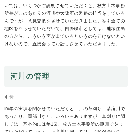
と
ー
ニ
環
いては、いくつかご説明させていただくと、枚方土木事務
市政情報
・
を
市
ュ
境
産
ひ
所長がこのあたりの河川や大阪府の道路の担当をしている
政
ー
の
業
ら
んですが、意見交換をさせていただきました。私も全ての
情
を
メ
の
く
報
ひ
地区を回らせていただいて、四條畷市としては、地域住民
ニ
メ
の
ら
ュ
の方から、こういう声が出ているというのを届けないとい
ニ
メ
く
ー
けないので、直接会ってお話しさせていただきました。
ュ
ニ
を
ー
ュ
ひ
を
ー
ら
ひ
を
く
ら
ひ
河川の管理
く
ら
く
市長：
昨年の実績を聞かせていただくと、川の草刈り、清滝川で
あったり、岡部川など、いろいろありますが、草刈りに関
しては、基本的には年1回、枚方土木事務所の範囲でやっ
ていただいています。清滝川に関しては、区間が長いの