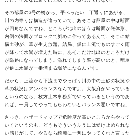
その蔀屋の3号の橋から、平べったい二丁通りにあがる、
川の内寄りは構造が違っていて、あそこは蔀屋の中は断面
が四角なんですね、ところが北出のほうは断面が逆体形、
内側の法面がブロックで斜めに作ってあるんで、そこに結
構土砂が、草が生え放題。結局、仮に上流でものすごく雨
が降って水嵩が増えた時に、あそこだけ北出のところだけ
が隘路になってしまう。溢れてしまう率が高いのと、蔀屋
が逆に水嵩が一番溜まる場所になるんです。
だから、上流から下流までやっぱり川の中の土砂の状況や
草の状況はアンバランスなんですよ。大阪府がやっている
というのなら、枚方土木事務所でやっているというのであ
れば、一貫してやってもらわないとバランス悪いですね。
さっき、ハザードマップで危険度が高いところからやって
いくというのも、どうもそういうふうには受け止められな
い感じがして、やるなら綺麗に一斉にやってくれと言った