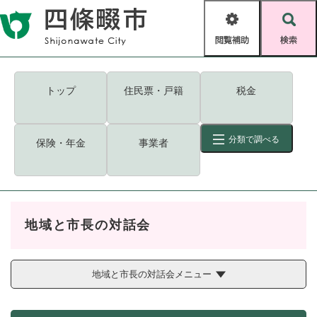
ペ
メニューを飛ばして本文へ
ー
閲
検
ジ
覧
索
の
補
先
助
頭
キーワード
検索
Foreign language
トップ
住民票・戸籍
税金
で
す
読み上げ・ふりがな
検索
。
分類で調べる
保険・年金
事業者
拡大
文字サイズ
背景色変更
標準
白
黒
青
ID
検索
ページ一時保存
表示
地域と市長の対話会
くらし・手続き
く
ページID検索とは？
ら
し
地域と市長の対話会メニュー
登録・届け出・証明
・
手
保険・年金