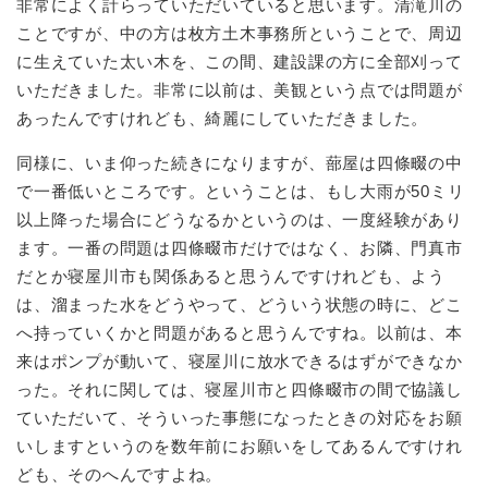
非常によく計らっていただいていると思います。清滝川の
ことですが、中の方は枚方土木事務所ということで、周辺
に生えていた太い木を、この間、建設課の方に全部刈って
いただきました。非常に以前は、美観という点では問題が
あったんですけれども、綺麗にしていただきました。
同様に、いま仰った続きになりますが、蔀屋は四條畷の中
で一番低いところです。ということは、もし大雨が50ミリ
以上降った場合にどうなるかというのは、一度経験があり
ます。一番の問題は四條畷市だけではなく、お隣、門真市
だとか寝屋川市も関係あると思うんですけれども、よう
は、溜まった水をどうやって、どういう状態の時に、どこ
へ持っていくかと問題があると思うんですね。以前は、本
来はポンプが動いて、寝屋川に放水できるはずができなか
った。それに関しては、寝屋川市と四條畷市の間で協議し
ていただいて、そういった事態になったときの対応をお願
いしますというのを数年前にお願いをしてあるんですけれ
ども、そのへんですよね。