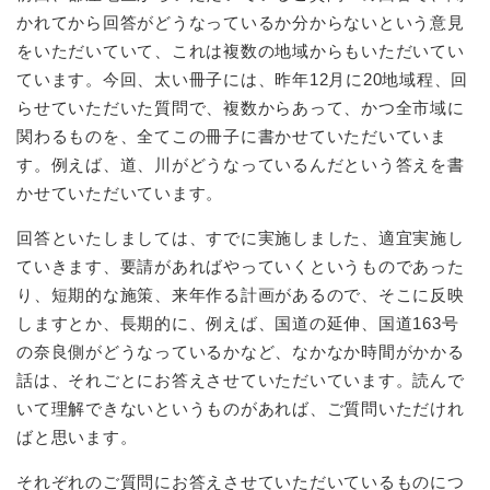
かれてから回答がどうなっているか分からないという意見
をいただいていて、これは複数の地域からもいただいてい
防災・安全
防
ています。今回、太い冊子には、昨年12月に20地域程、回
災
らせていただいた質問で、複数からあって、かつ全市域に
・
子育て・教育
安
関わるものを、全てこの冊子に書かせていただいていま
子
全
育
す。例えば、道、川がどうなっているんだという答えを書
の
て
かせていただいています。
メ
健康・医療・福祉
・
健
ニ
教
回答といたしましては、すでに実施しました、適宜実施し
康
ュ
育
・
ていきます、要請があればやっていくというものであった
ー
の
スポーツ・文化
医
を
ス
り、短期的な施策、来年作る計画があるので、そこに反映
メ
療
ひ
ポ
しますとか、長期的に、例えば、国道の延伸、国道163号
ニ
・
ら
ー
ュ
の奈良側がどうなっているかなど、なかなか時間がかかる
福
まちづくり・環境
く
ツ
ー
ま
祉
話は、それごとにお答えさせていただいています。読んで
・
を
ち
の
文
いて理解できないというものがあれば、ご質問いただけれ
ひ
づ
メ
化
しごと・産業
ばと思います。
ら
く
し
ニ
の
く
り
ご
ュ
メ
それぞれのご質問にお答えさせていただいているものにつ
・