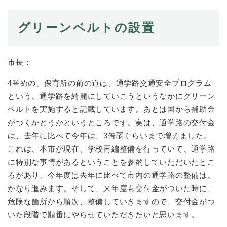
と
ー
ニ
環
市政情報
・
を
市
ュ
境
産
ひ
グリーンベルトの設置
政
ー
の
業
ら
情
を
メ
の
く
報
ひ
ニ
メ
の
ら
ュ
市長：
ニ
メ
く
ー
ュ
ニ
を
4番めの、保育所の前の道は、通学路交通安全プログラム
ー
ュ
ひ
という、通学路を綺麗にしていこうというなかにグリーン
を
ー
ら
ひ
ベルトを実施すると記載しています。あとは国から補助金
を
く
ら
ひ
がつくかどうかというところです。実は、通学路の交付金
く
ら
は、去年に比べて今年は、3倍弱ぐらいまで増えました。
く
これは、本市が現在、学校再編整備を行っていて、通学路
に特別な事情があるということを参酌していただいたとこ
ろがあり、今年度は去年に比べて市内の通学路の整備は、
かなり進みます。そして、来年度も交付金がついた時に、
危険な箇所から順次、整備していきますので、交付金がつ
いた段階で順番にやらせていただきたいと思います。