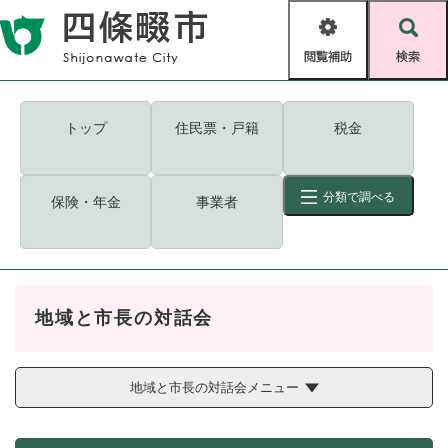
ペ
メニューを飛ばして本文へ
ー
閲
検
ジ
覧
索
の
補
先
助
頭
キーワード
検索
Foreign language
トップ
住民票・戸籍
税金
で
す
読み上げ・ふりがな
検索
。
分類で調べる
保険・年金
事業者
拡大
文字サイズ
背景色変更
標準
白
黒
青
ID
検索
ページ一時保存
表示
地域と市長の対話会
くらし・手続き
く
ページID検索とは？
ら
し
地域と市長の対話会メニュー
登録・届け出・証明
・
手
保険・年金