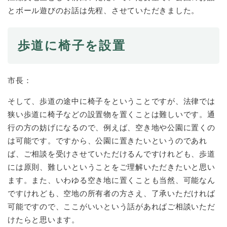
とボール遊びのお話は先程、させていただきました。
防災・安全
防
災
歩道に椅子を設置
・
子育て・教育
安
子
全
育
市長：
の
て
メ
健康・医療・福祉
・
健
そして、歩道の途中に椅子をということですが、法律では
ニ
教
康
狭い歩道に椅子などの設置物を置くことは難しいです。通
ュ
育
・
ー
行の方の妨げになるので、例えば、空き地や公園に置くの
の
スポーツ・文化
医
を
ス
メ
は可能です。ですから、公園に置きたいというのであれ
療
ひ
ポ
ニ
・
ば、ご相談を受けさせていただけるんですけれども、歩道
ら
ー
ュ
福
まちづくり・環境
には原則、難しいということをご理解いただきたいと思い
く
ツ
ー
ま
祉
・
ます。また、いわゆる空き地に置くことも当然、可能なん
を
ち
の
文
ひ
づ
ですけれども、空地の所有者の方さえ、了承いただければ
メ
化
しごと・産業
ら
く
可能ですので、ここがいいという話があればご相談いただ
し
ニ
の
く
り
ご
ュ
けたらと思います。
メ
・