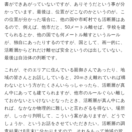
書ができあがっていないですが、ありそうだという事が分
かっています。最後は、位置がどこなのかというのが。こ
の位置が分かった場合に、他の国や市町村でも活断層はあ
るので、例えば、他市だと、50メートル離せば、学校を建
てられるとか、他の国でも何メートル離すというルール
が、独自にあったりするのですが、国として、画一的に、
活断層からどれだけ離せば安全というのは出していない。
最後は自治体の判断です。
これが、そのエリアに住んでいる親御さんであったり、地
域の皆さんとお話ししていると、20ｍさえ離れていれば構
わないという方がたくさんいらっしゃったら、活断層が真
ん中にあっても建てられますが、他市のルールぐらい離し
ておかないといけないとなったとき、活断層が真ん中にあ
れば、なかなか物理的に難しいと言わざるを得ない。場所
が、しっかり判明して、こういう案がありますが、どうで
しょうか、というお話をさせていただきたい。活断層の調
査結果は8月末に分かりますので、それをもって地域の皆