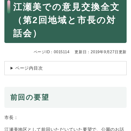
続
本
江瀬美での意見交換全文
マイナンバー
き
文
の
税金
（第2回地域と市長の対
メ
ニ
ごみ・リサイクル
話会）
ュ
ー
住まい
を
交通
ひ
ページID：0015114
更新日：2019年9月27日更新
ら
ペット・動物
く
ページ内目次
おくやみ
地域活動・コミュニティ
人権・男女共同参画
前回の要望
消費生活
相談窓口
市長：
イベント・施設予約
江瀬美地区として前回いただいていた要望で、公園のお話