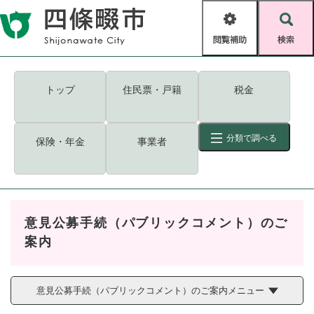
ペ
メニューを飛ばして本文へ
ー
閲
検
ジ
覧
索
の
補
先
助
頭
キーワード
検索
Foreign language
トップ
住民票・戸籍
税金
で
す
読み上げ・ふりがな
検索
。
分類で調べる
保険・年金
事業者
拡大
文字サイズ
背景色変更
標準
白
黒
青
ID
検索
ページ一時保存
表示
意見公募手続（パブリックコメント）のご
くらし・手続き
案内
く
ページID検索とは？
ら
し
登録・届け出・証明
・
意見公募手続（パブリックコメント）のご案内メニュー
手
保険・年金