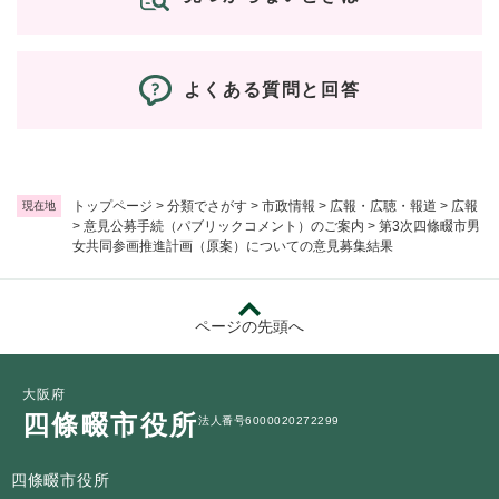
よくある質問と回答
トップページ
>
分類でさがす
>
市政情報
>
広報・広聴・報道
>
広報
現在地
>
意見公募手続（パブリックコメント）のご案内
>
第3次四條畷市男
女共同参画推進計画（原案）についての意見募集結果
ページの先頭へ
大阪府
四條畷市役所
法人番号6000020272299
四條畷市役所