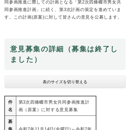
同参画推進に際しての計画となる「第2次四條畷市男女共
同参画推進計画」に続く、第3次計画の策定を進めていま
防災・安全
防
す。この計画(原案)に対して皆さんの意見を公募します。
災
・
子育て・教育
安
子
全
育
の
意見募集の詳細（募集は終了し
て
メ
健康・医療・福祉
・
健
ました）
ニ
教
康
ュ
育
・
ー
の
スポーツ・文化
医
を
ス
メ
療
表のサイズを切り替える
ひ
ポ
ニ
・
ら
ー
ュ
福
まちづくり・環境
く
ツ
ー
ま
祉
件
第3次四條畷市男女共同参画推進計
・
を
ち
の
文
名
画（原案）に対する意見募集
ひ
づ
メ
化
しごと・産業
ら
く
し
ニ
の
募
く
り
ご
ュ
メ
・
集
令和7年11月14日(金曜日)～令和7年