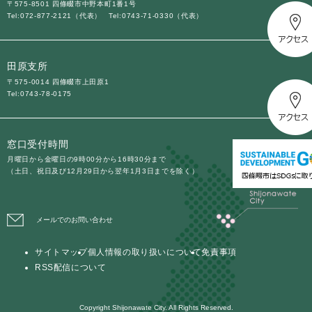
〒575-8501 四條畷市中野本町1番1号
Tel:072-877-2121（代表）
Tel:0743-71-0330（代表）
田原支所
〒575-0014 四條畷市上田原1
Tel:0743-78-0175
窓口受付時間
月曜日から金曜日の9時00分から16時30分まで
（土日、祝日及び12月29日から翌年1月3日までを除く）
メールでのお問い合わせ
サイトマップ
個人情報の取り扱いについて
免責事項
RSS配信について
Copyright Shijonawate City. All Rights Reserved.