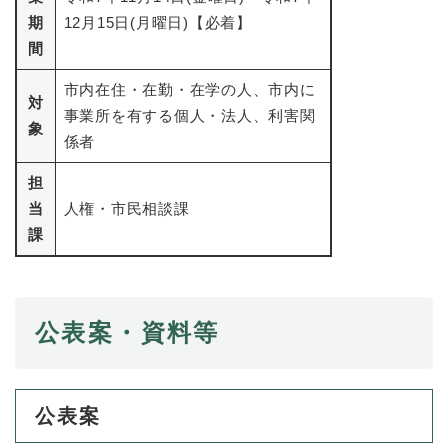
と
ー
ニ
環
市政情報
期
12月15日(月曜日)【必着】
・
を
市
ュ
境
産
ひ
間
政
ー
の
業
ら
情
を
メ
の
く
市内在住・在勤・在学の人、市内に
報
ひ
ニ
対
メ
の
ら
事業所を有する個人・法人、利害関
ュ
ニ
象
メ
く
係者
ー
ュ
ニ
を
ー
ュ
担
ひ
を
ー
ら
当
人権・市民相談課
ひ
を
く
ら
課
ひ
く
ら
く
公表案・資料等
公表案