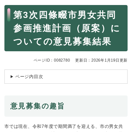
続
マイナンバー
き
本
第3次四條畷市男女共同
の
文
税金
メ
ニ
参画推進計画（原案）に
ごみ・リサイクル
ュ
ー
住まい
ついての意見募集結果
を
交通
ひ
ら
ペット・動物
ページID：0082780
更新日：2026年1月19日更新
く
おくやみ
ページ内目次
地域活動・コミュニティ
人権・男女共同参画
消費生活
意見募集の趣旨
相談窓口
イベント・施設予約
市では現在、令和7年度で期間満了を迎える、市の男女共