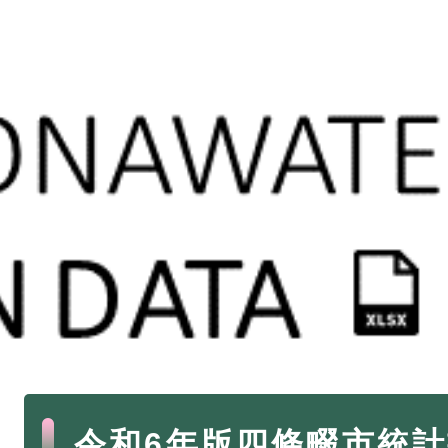
・年金
マイナンバー
・リサイクル
住まい
ト・動物
おくやみ
・男女共同参画
消費生活
ント・施設予約
本
令和6年版四條畷市統
文