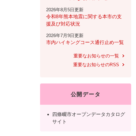
全
て
の
2026年8月5日更新
健康・医療・福祉
健
・
メ
令和8年熊本地震に関する本市の支
康
教
ニ
援及び対応状況
・
育
ュ
スポーツ・文化
ス
2026年7月9日更新
医
の
ー
ポ
市内ハイキングコース通行止め一覧
療
メ
を
ー
・
ニ
ひ
まちづくり・環境
重要なお知らせの一覧
ま
ツ
福
ュ
ら
ち
・
重要なお知らせのRSS
祉
ー
く
づ
文
の
を
しごと・産業
し
く
化
メ
ひ
ご
り
の
ニ
ら
と
・
メ
ュ
公開データ
く
市政情報
市
・
環
ニ
ー
政
産
境
ュ
を
情
業
四條畷市オープンデータカタログ
の
ー
ひ
報
の
サイト
メ
を
ら
の
メ
ニ
ひ
く
メ
ニ