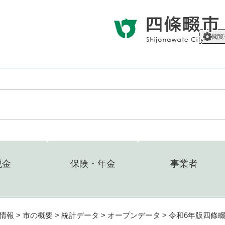
メニューを飛ばして本文へ
閲覧
税金
保険・年金
事業者
情報
>
市の概要
>
統計データ
>
オープンデータ
>
令和6年版四條