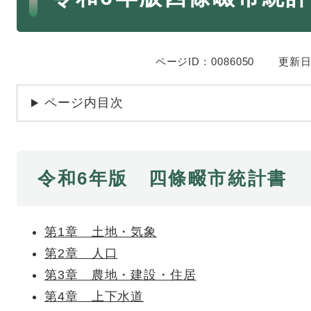
ページID：0086050
更新日
ページ内目次
令和6年版 四條畷市統計書
第1章 土地・気象
第2章 人口
第3章 農地・建設・住居
第4章 上下水道