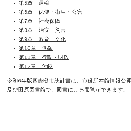
第5章 運輸
第6章 保健・衛生・公害
第7章 社会保障
第8章 治安・災害
第9章 教育・文化
第10章 選挙
第11章 行政・財政
第12章 付録
令和6年版四條畷市統計書は、市役所本館情報公
及び田原図書館で、図書による閲覧ができます。