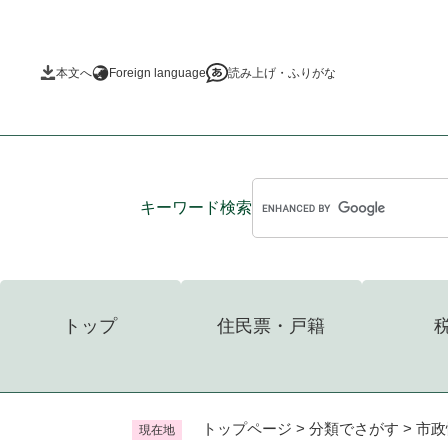
ペ
ー
ジ
本文へ
Foreign language
読み上げ・ふりがな
の
先
頭
で
す
。
キーワード
検索
トップ
住民票・戸籍
トップページ
>
分類でさがす
>
市政
現在地