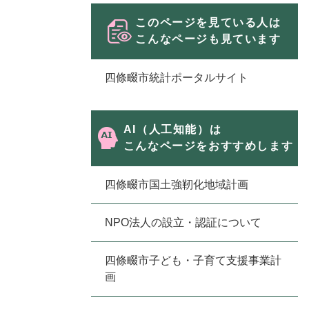
ュ
ら
ニ
ュ
ー
く
このページを見ている人は
ュ
ー
を
こんなページも見ています
ー
を
ひ
を
ひ
ら
四條畷市統計ポータルサイト
ひ
ら
く
ら
く
く
AI（人工知能）は
こんなページをおすすめします
四條畷市国土強靭化地域計画
NPO法人の設立・認証について
四條畷市子ども・子育て支援事業計
画