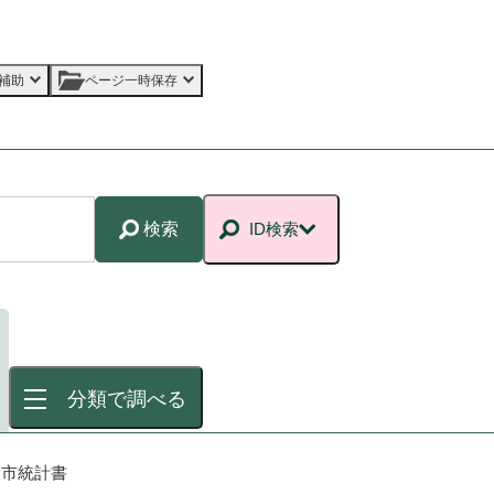
補助
ページ一時保存
検索
ID検索
分類で調べる
畷市統計書