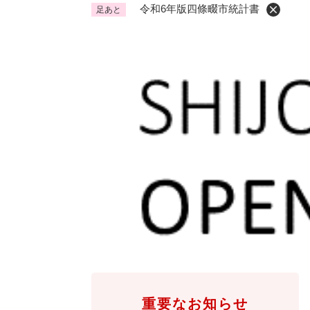
令和6年版四條畷市統計書
足あと
くらし・手続き
く
ら
し
登録・届け出・証明
保険
・
手
税金
ごみ
続
交通
ペッ
き
の
地域活動・コミュニティ
人権
メ
ニ
相談窓口
イベ
ュ
ー
を
防災・安全
防
ひ
災
ら
・
く
子育て・教育
子
安
重要なお知らせ
育