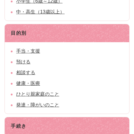
小学生（6歳～12歳）
中・高生（13歳以上）
目的別
手当・支援
預ける
相談する
健康・医療
ひとり親家庭のこと
発達・障がいのこと
手続き