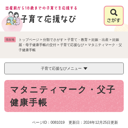
ペ
メニューを飛ばして本文へ
ー
ジ
の
先
頭
で
トップページ
>
分類でさがす
>
子育て・教育
>
妊娠・出産
>
妊娠
現在地
す
届・母子健康手帳の交付
>
子育て応援なび
>
マタニティマーク・父
子健康手帳
。
子育て応援なびメニュー
本
マタニティマーク・父子
文
健康手帳
ページID：0081019
更新日：2024年12月25日更新