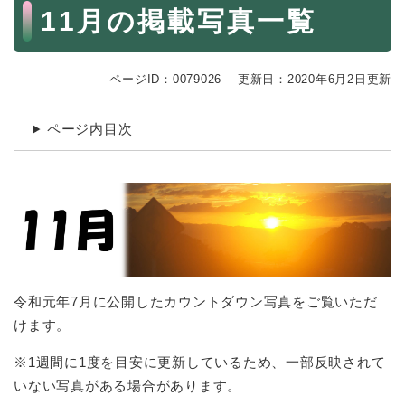
続
本
11月の掲載写真一覧
マイナンバー
き
文
の
税金
メ
ニ
ページID：0079026
更新日：2020年6月2日更新
ごみ・リサイクル
ュ
ー
住まい
ページ内目次
を
交通
ひ
ら
ペット・動物
く
おくやみ
地域活動・コミュニティ
人権・男女共同参画
令和元年7月に公開したカウントダウン写真をご覧いただ
消費生活
けます。
相談窓口
※1週間に1度を目安に更新しているため、一部反映されて
イベント・施設予約
いない写真がある場合があります。