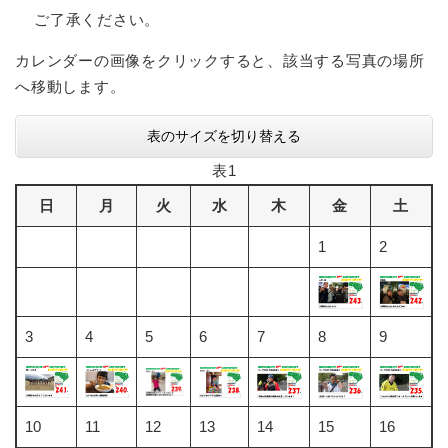
ご了承ください。
防災・安全
防
カレンダーの画像をクリックすると、該当する写真の場所
災
へ移動します。
・
子育て・教育
安
子
表のサイズを切り替える
全
育
の
て
表1
メ
健康・医療・福祉
・
健
ニ
日
月
火
水
木
金
土
教
康
ュ
育
・
ー
1
2
の
スポーツ・文化
医
を
ス
メ
療
ひ
ポ
ニ
・
ら
ー
ュ
福
まちづくり・環境
く
ツ
3
4
5
6
7
8
9
ー
ま
祉
・
を
ち
の
文
ひ
づ
メ
化
しごと・産業
ら
く
し
ニ
の
く
り
10
11
12
13
14
15
16
ご
ュ
メ
・