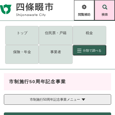
ペ
メニューを飛ばして本文へ
ー
閲
検
ジ
覧
索
の
補
先
助
頭
キーワード
検索
Foreign language
トップ
住民票・戸籍
税金
で
す
読み上げ・ふりがな
検索
。
分類で調べる
保険・年金
事業者
拡大
文字サイズ
背景色変更
標準
白
黒
青
ID
検索
ページ一時保存
表示
市制施行50周年記念事業
くらし・手続き
く
ページID検索とは？
ら
し
市制施行50周年記念事業メニュー
登録・届け出・証明
・
手
保険・年金