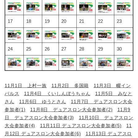
と
ー
ニ
環
市政情報
・
を
市
ュ
境
産
ひ
政
ー
の
業
ら
17
18
19
20
21
22
23
情
を
メ
の
く
報
ひ
ニ
メ
の
ら
ュ
ニ
メ
く
ー
ュ
ニ
24
25
26
27
28
29
30
を
ー
ュ
ひ
を
ー
ら
ひ
を
く
ら
ひ
く
ら
11月1日 上村一族
11月2日 多国籍
11月3日 畷イン
く
パルス
11月4日 くいしんぼうちゃん
11月5日 みなと
さん
11月6日 ゆうとさん
11月7日 デュアスロン大会
参加者(1)
11月8日 デュアスロン大会参加者(2)
11月9
日 デュアスロン大会参加者(3)
11月10日 デュアスロン
大会参加者(4)
11月11日 デュアスロン大会参加者(5)
11
月12日 デュアスロン大会参加者(6)
11月13日 デュアスロ