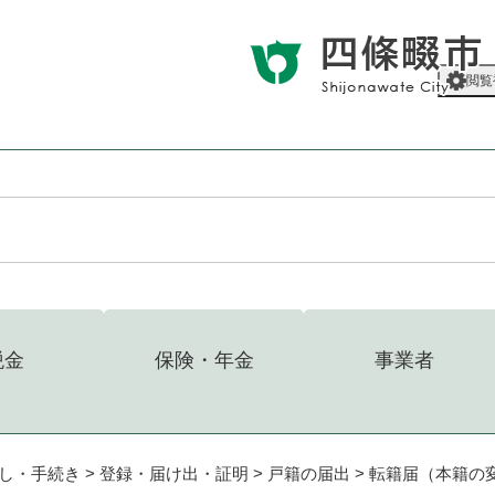
メニューを飛ばして本文へ
閲覧
税金
保険・年金
事業者
し・手続き
>
登録・届け出・証明
>
戸籍の届出
>
転籍届（本籍の