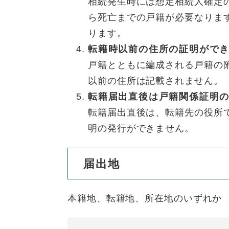
相続発生時には想定相続人確定
ュ
ら
ニ
ュ
ー
く
ら死亡までの戸籍が必要なりま
ュ
ー
を
ります。
ー
を
ひ
を
転籍時以前の住所の証明がで
ひ
ら
ひ
ら
く
戸籍とともに編成される戸籍の
ら
く
以前の住所は記載されません。
く
転籍届出直後は戸籍関係証明
転籍届出直後は、転籍先の役所
明の発行ができません。
届出地
本籍地、転籍地、所在地のいずれか