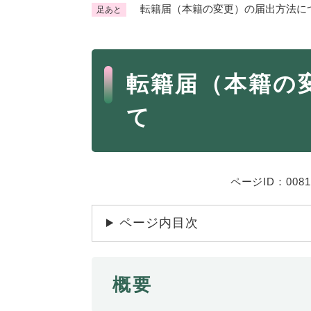
転籍届（本籍の変更）の届出方法に
足あと
くらし・手続き
く
ら
本
し
登録・届け出・証明
保険
転籍届（本籍の
・
文
手
税金
ごみ
て
続
交通
ペッ
き
の
地域活動・コミュニティ
人権
メ
ニ
相談窓口
ページID：0081
イベ
ュ
ー
ページ内目次
を
防災・安全
防
ひ
災
ら
・
く
概要
子育て・教育
子
安
育