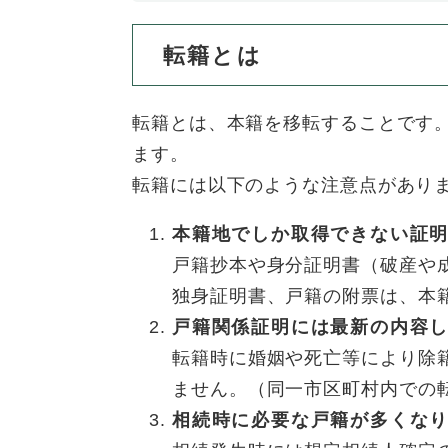
全
て
の
健康・医療・福祉
健
・
メ
転籍とは
康
教
ニ
・
育
ュ
スポーツ・文化
ス
医
の
転籍とは、本籍を移転することです
ー
ポ
療
メ
を
ます。
ー
・
ニ
ひ
まちづくり・環境
転籍には以下のような注意点があり
ま
ツ
福
ュ
ら
ち
・
祉
ー
く
本籍地でしか取得できない証
づ
文
の
を
しごと・産業
し
く
化
メ
戸籍抄本や身分証明書（破産や
ひ
ご
り
の
ニ
ら
独身証明書、戸籍の附票は、本
と
・
メ
ュ
く
市政情報
戸籍関係証明には最新の内容
市
・
環
ニ
ー
政
産
境
ュ
転籍時に婚姻や死亡等により除
を
情
業
の
ー
ひ
ません。（同一市区町村内での
報
の
メ
を
ら
相続時に必要な戸籍が多くな
の
メ
ニ
ひ
く
メ
ニ