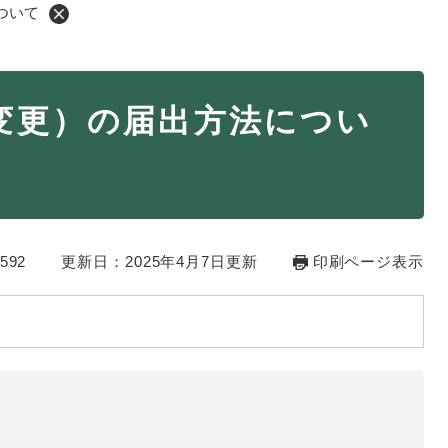
ついて
・年金
マイナンバー
変更）の届出方法につい
・リサイクル
住まい
ト・動物
おくやみ
・男女共同参画
消費生活
592
ント・施設予約
更新日：2025年4月7日更新
印刷ページ表示