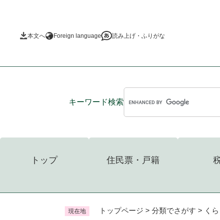
ペ
ー
ジ
本文へ
Foreign language
読み上げ・ふりがな
の
先
頭
で
す
。
キーワード
検索
トップ
住民票・戸籍
トップページ
>
分類でさがす
>
くら
現在地