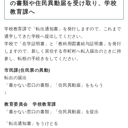
の書類や住民異動届を受け取り、学校
教育課へ
防災・安全
防
災
・
学校教育課で「転出通知書」を発行しますので、これまで
子育て・教育
安
通学してきた学校へ提出してください。
子
全
育
学校で「在学証明書」と「教科用図書給与証明書」を発行
の
て
しますので、新しく居住する市町村へ転入届出のときに持
メ
健康・医療・福祉
・
健
参し、転校の手続きをしてください。
ニ
教
康
ュ
育
・
市民課(住民票の異動)
ー
の
スポーツ・文化
医
を
ス
転出の届出
メ
療
ひ
ポ
ニ
「書かない窓口の書類」「住民異動届」をもらう
・
ら
ー
ュ
↓
福
まちづくり・環境
く
ツ
ー
ま
祉
・
を
ち
教育委員会 学校教育課
の
文
ひ
づ
メ
​「書かない窓口の書類」「住民異動届」を提出
化
しごと・産業
ら
く
し
ニ
の
く
り
ご
ュ
「転出通知書」をうけとる
メ
・