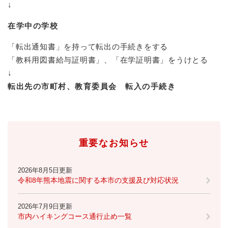
と
ー
ニ
↓
環
市政情報
・
を
市
ュ
境
産
ひ
在学中の学校
政
ー
の
業
ら
情
を
メ
の
く
「転出通知書」を持って転出の手続きをする
報
ひ
ニ
メ
の
ら
「教科用図書給与証明書」、「在学証明書」をうけとる
ュ
ニ
メ
く
ー
↓
ュ
ニ
を
転出先の市町村、教育委員会 転入の手続き
ー
ュ
ひ
を
ー
ら
ひ
を
く
ら
ひ
く
ら
重要なお知らせ
く
2026年8月5日更新
令和8年熊本地震に関する本市の支援及び対応状況
2026年7月9日更新
市内ハイキングコース通行止め一覧