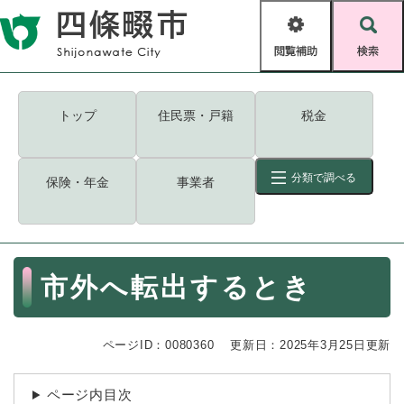
ペ
メニューを飛ばして本文へ
ー
閲
検
ジ
覧
索
の
補
先
助
頭
キーワード
検索
Foreign language
トップ
住民票・戸籍
税金
で
す
読み上げ・ふりがな
検索
。
分類で調べる
保険・年金
事業者
拡大
文字サイズ
背景色変更
標準
白
黒
青
ID
検索
ページ一時保存
表示
本
市外へ転出するとき
文
くらし・手続き
く
ページID検索とは？
ら
ページID：0080360
更新日：2025年3月25日更新
し
登録・届け出・証明
・
手
保険・年金
ページ内目次