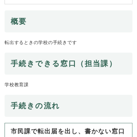
続
マイナンバー
き
の
税金
概要
メ
ニ
ごみ・リサイクル
ュ
ー
住まい
転出するときの学校の手続きです
を
交通
ひ
ら
手続きできる窓口（担当課）
ペット・動物
く
おくやみ
学校教育課
地域活動・コミュニティ
人権・男女共同参画
手続きの流れ
消費生活
相談窓口
市民課で転出届を出し、書かない窓口
イベント・施設予約