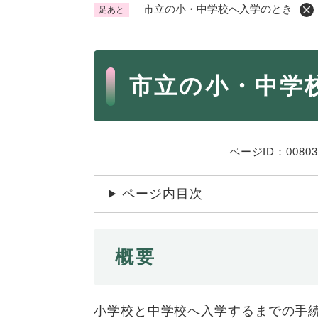
市立の小・中学校へ入学のとき
足あと
くらし・手続き
く
ら
本
し
登録・届け出・証明
保険
市立の小・中学
・
文
手
税金
ごみ
続
交通
ペッ
き
の
ページID：00803
地域活動・コミュニティ
人権
メ
ニ
相談窓口
イベ
ページ内目次
ュ
ー
を
防災・安全
防
ひ
概要
災
ら
・
く
子育て・教育
子
安
​小学校と中学校へ入学するまでの手
育