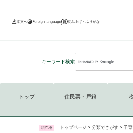
ペ
ー
ジ
本文へ
Foreign language
読み上げ・ふりがな
の
先
頭
で
す
。
キーワード
検索
トップ
住民票・戸籍
トップページ
>
分類でさがす
>
子育
現在地