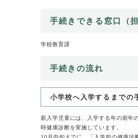
全
て
の
健康・医療・福祉
健
・
メ
手続きできる窓口（
康
教
ニ
・
育
ュ
スポーツ・文化
ス
医
の
ー
ポ
療
学校教育課
メ
を
ー
・
ニ
ひ
まちづくり・環境
ま
ツ
福
ュ
ら
ち
・
祉
手続きの流れ
ー
く
づ
文
の
を
しごと・産業
し
く
化
メ
ひ
ご
り
の
ニ
ら
と
・
メ
ュ
小学校へ入学するまでの
く
市政情報
市
・
環
ニ
ー
政
産
境
ュ
を
情
業
の
ー
新入学児童には、入学する年の前年の
ひ
報
の
メ
を
ら
時健康診断を実施しています。
の
メ
ニ
ひ
く
10月中旬までに、「入学前の健康診
メ
ニ