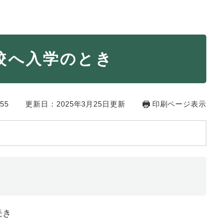
・年金
マイナンバー
校へ入学のとき
・リサイクル
住まい
ト・動物
おくやみ
55
更新日：2025年3月25日更新
印刷ページ表示
・男女共同参画
消費生活
ント・施設予約
続き