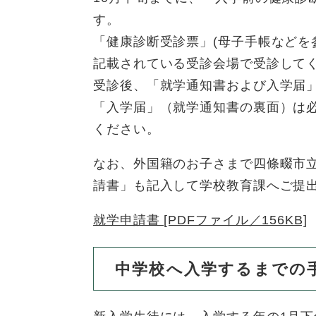
ュ
ら
ニ
ュ
ー
す。
く
ュ
ー
を
「健康診断受診票」(母子手帳などを
ー
を
ひ
記載されている受診会場で受診して
を
ひ
ら
ひ
受診後、「就学通知書および入学届
ら
く
ら
く
「入学届」（就学通知書の裏面）は
く
ください。
なお、外国籍のお子さまで四條畷市
請書」も記入して学校教育課へご提
就学申請書 [PDFファイル／156KB]
中学校へ入学するまでの