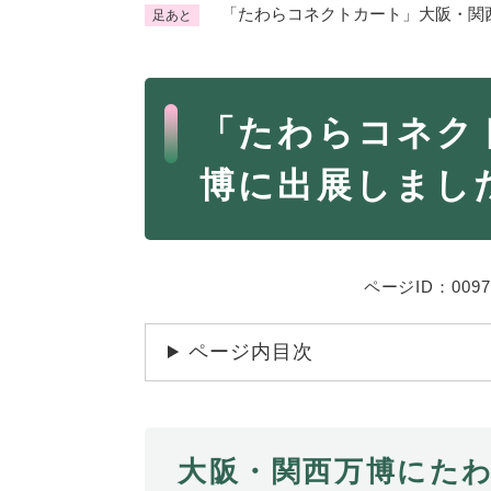
「たわらコネクトカート」大阪・関
足あと
くらし・手続き
く
ら
本
し
登録・届け出・証明
保険
「たわらコネク
・
文
手
税金
ごみ
博に出展しまし
続
交通
ペッ
き
の
地域活動・コミュニティ
人権
メ
ニ
相談窓口
ページID：0097
イベ
ュ
ー
ページ内目次
を
防災・安全
防
ひ
災
ら
・
く
子育て・教育
大阪・関西万博にたわ
子
安
育