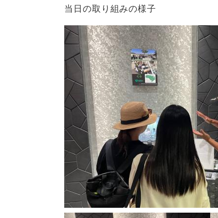
ュ
ら
当日の取り組みの様子
ニ
ュ
ー
く
ュ
ー
を
ー
を
ひ
を
ひ
ら
ひ
ら
く
ら
く
く