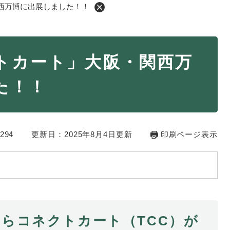
西万博に出展しました！！
・年金
マイナンバー
トカート」大阪・関西万
・リサイクル
住まい
た！！
ト・動物
おくやみ
・男女共同参画
消費生活
294
ント・施設予約
更新日：2025年8月4日更新
印刷ページ表示
らコネクトカート（TCC）が