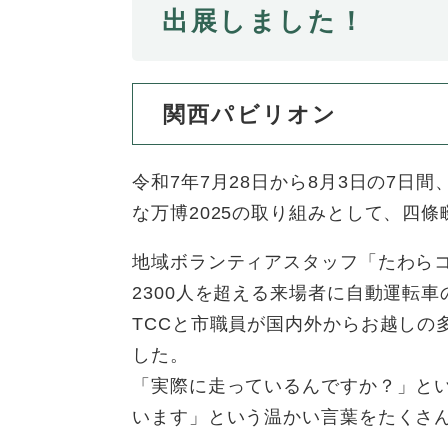
全
出展しました！
て
の
健康・医療・福祉
健
・
メ
康
教
ニ
・
育
ュ
スポーツ・文化
関西パビリオン
ス
医
の
ー
ポ
療
メ
を
ー
・
ニ
ひ
まちづくり・環境
令和7年7月28日から8月3日の7
ま
ツ
福
ュ
ら
ち
な万博2025の取り組みとして、四
・
祉
ー
く
づ
文
の
を
しごと・産業
し
く
化
地域ボランティアスタッフ「たわらコ
メ
ひ
ご
り
の
ニ
ら
2300人を超える来場者に自動運転
と
・
メ
ュ
く
市政情報
TCCと市職員が国内外からお越しの
市
・
環
ニ
ー
政
産
した。
境
ュ
を
情
業
の
ー
ひ
「実際に走っているんですか？」と
報
の
メ
を
ら
います」という温かい言葉をたくさ
の
メ
ニ
ひ
く
メ
ニ