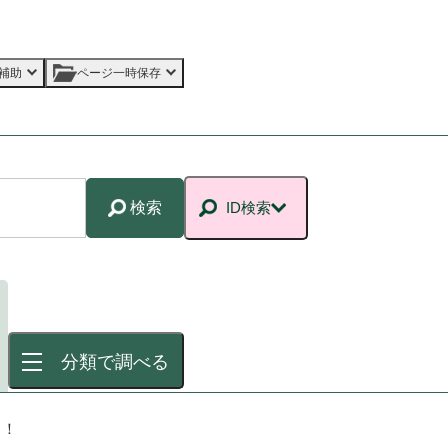
補助
ページ一時保存
検索
ID検索
分類で調べる
！！