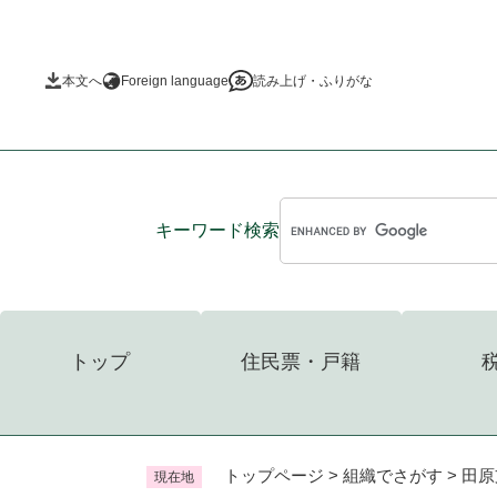
ペ
ー
ジ
本文へ
Foreign language
読み上げ・ふりがな
の
先
頭
で
す
。
キーワード
検索
トップ
住民票・戸籍
トップページ
>
組織でさがす
>
田原
現在地