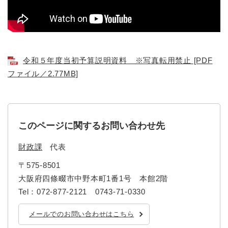
と
ー
ニ
環
市政情報
・
を
市
ュ
境
産
ひ
政
ー
の
業
ら
情
を
メ
の
く
報
ひ
ニ
メ
の
ら
令和５年度当初予算説明資料 ※写真転用禁止 [PDF
ュ
ニ
メ
く
ー
ファイル／2.77MB]
ュ
ニ
を
ー
ュ
ひ
を
ー
ら
ひ
を
く
ら
ひ
このページに関するお問い合わせ先
く
ら
く
財政課
代表
〒575-8501
大阪府四條畷市中野本町1番1号 本館2階
Tel：072-877-2121 0743-71-0330
メールでのお問い合わせはこちら