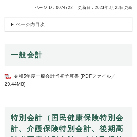
続
マイナンバー
き
ページID：0074722
更新日：2023年3月23日更新
の
税金
メ
ページ内目次
ニ
ごみ・リサイクル
ュ
ー
住まい
を
交通
ひ
一般会計
ら
ペット・動物
く
おくやみ
令和5年度一般会計当初予算書 [PDFファイル／
29.44MB]
地域活動・コミュニティ
人権・男女共同参画
消費生活
特別会計（国民健康保険特別会
相談窓口
計、介護保険特別会計、後期高
イベント・施設予約