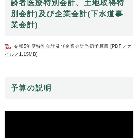
齢者医療特別会計、土地取得特
別会計)及び企業会計(下水道事
防災・安全
防
業会計)
災
・
子育て・教育
安
子
全
育
令和5年度特別会計及び企業会計当初予算書 [PDFファ
の
て
イル／1.15MB]
メ
健康・医療・福祉
・
健
ニ
教
康
ュ
育
・
ー
の
スポーツ・文化
医
を
ス
メ
予算の説明
療
ひ
ポ
ニ
・
ら
ー
ュ
福
まちづくり・環境
く
ツ
ー
ま
祉
・
を
ち
の
文
ひ
づ
メ
化
しごと・産業
ら
く
し
ニ
の
く
り
ご
ュ
メ
・