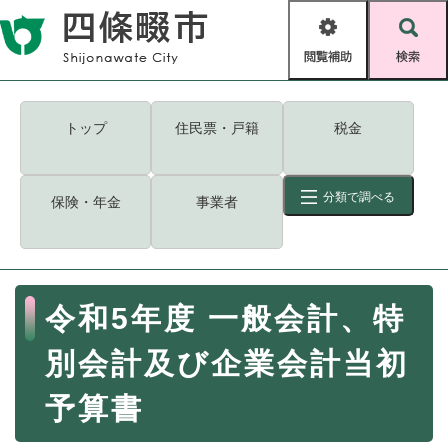
ペ
メニューを飛ばして本文へ
ー
閲
検
ジ
覧
索
の
補
先
助
頭
キーワード
検索
Foreign language
トップ
住民票・戸籍
税金
で
す
読み上げ・ふりがな
検索
。
分類で調べる
保険・年金
事業者
拡大
文字サイズ
背景色変更
標準
白
黒
青
ID
検索
ページ一時保存
表示
本
令和5年度 一般会計、特
文
くらし・手続き
く
ページID検索とは？
別会計及び企業会計当初
ら
し
登録・届け出・証明
予算書
・
手
保険・年金