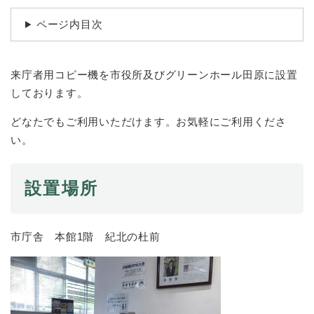
続
マイナンバー
き
ページ内目次
の
税金
メ
ニ
ごみ・リサイクル
来庁者用コピー機を市役所及びグリーンホール田原に設置
ュ
ー
住まい
しております。
を
交通
ひ
どなたでもご利用いただけます。お気軽にご利用くださ
ら
い。
ペット・動物
く
おくやみ
設置場所
地域活動・コミュニティ
人権・男女共同参画
市庁舎 本館1階 紀北の杜前
消費生活
相談窓口
イベント・施設予約