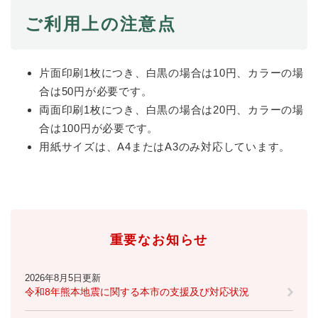
と
ー
ニ
環
市政情報
・
を
ご利用上の注意点
市
ュ
境
産
ひ
政
ー
の
業
ら
情
を
メ
の
く
報
ひ
ニ
片面印刷1枚につき、白黒の場合は10円、カラーの場
メ
の
ら
ュ
ニ
合は50円が必要です。
メ
く
ー
ュ
両面印刷1枚につき、白黒の場合は20円、カラーの場
ニ
を
ー
ュ
合は100円が必要です。
ひ
を
ー
ら
用紙サイズは、A4またはA3のみ対応しています。
ひ
を
く
ら
ひ
く
ら
く
重要なお知らせ
2026年8月5日更新
令和8年熊本地震に関する本市の支援及び対応状況