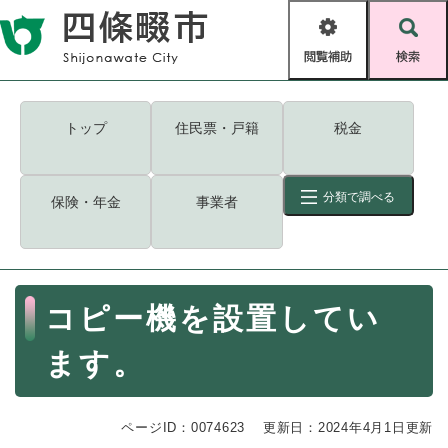
ペ
メニューを飛ばして本文へ
ー
閲
検
ジ
覧
索
の
補
先
助
頭
キーワード
検索
Foreign language
トップ
住民票・戸籍
税金
で
す
読み上げ・ふりがな
検索
。
分類で調べる
保険・年金
事業者
拡大
文字サイズ
背景色変更
標準
白
黒
青
ID
検索
ページ一時保存
表示
本
コピー機を設置してい
文
くらし・手続き
く
ページID検索とは？
ます。
ら
し
登録・届け出・証明
・
ページID：0074623
手
更新日：2024年4月1日更新
保険・年金