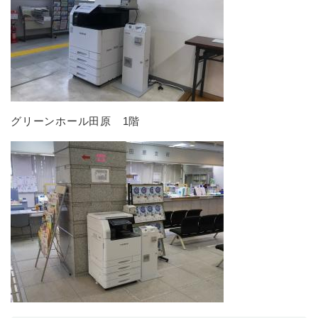
防災・安全
防
災
・
子育て・教育
安
子
全
育
の
て
グリーンホール田原 1階
メ
健康・医療・福祉
・
健
ニ
教
康
ュ
育
・
ー
の
スポーツ・文化
医
を
ス
メ
療
ひ
ポ
ニ
・
ら
ー
ュ
福
まちづくり・環境
く
ツ
ー
ま
祉
・
を
ち
の
文
ひ
づ
メ
化
しごと・産業
ら
く
し
ニ
の
く
り
ご
ュ
メ
・