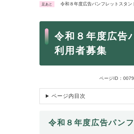
令和８年度広告パンフレットスタン
足あと
くらし・手続き
く
ら
本
し
登録・届け出・証明
保険
令和８年度広告
・
文
手
税金
ごみ
利用者募集
続
交通
ペッ
き
の
地域活動・コミュニティ
人権
メ
ニ
相談窓口
ページID：0079
イベ
ュ
ー
ページ内目次
を
防災・安全
防
ひ
災
ら
・
く
令和８年度広告パン
子育て・教育
子
安
育