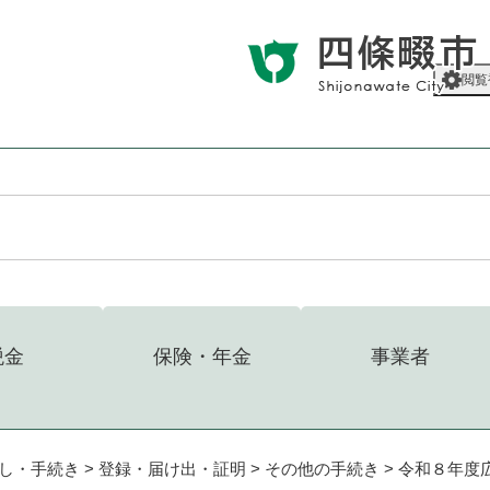
メニューを飛ばして本文へ
閲覧
税金
保険・年金
事業者
し・手続き
>
登録・届け出・証明
>
その他の手続き
>
令和８年度