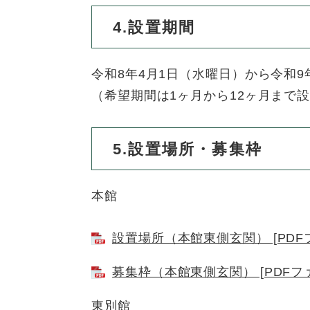
4.設置期間
令和8年4月1日（水曜日）から令和9
（希望期間は1ヶ月から12ヶ月まで
5.設置場所・募集枠
本館
設置場所（本館東側玄関） [PDFフ
募集枠（本館東側玄関） [PDFファ
東別館