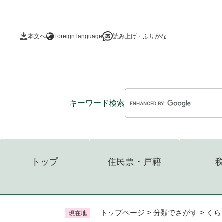
ペ
ー
ジ
本文へ
Foreign language
読み上げ・ふりがな
の
先
頭
で
す
。
キーワード
検索
トップ
住民票・戸籍
トップページ
>
分類でさがす
>
くら
現在地