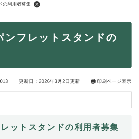
ドの利用者募集
・年金
マイナンバー
パンフレットスタンドの
・リサイクル
住まい
ト・動物
おくやみ
・男女共同参画
消費生活
013
ント・施設予約
更新日：2026年3月2日更新
印刷ページ表示
フレットスタンドの利用者募集