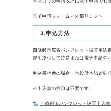
ュ
※窓口での申請以外に電子申請でも
ら
ニ
ュ
ー
く
ュ
ー
を
電子申請フォーム
＜外部リンク＞
ー
を
ひ
を
ひ
ら
ひ
ら
く
3.申込方法
ら
く
く
四條畷市広告パンフレット設置申込
部を添付して持参または電子申請の
申込書持参の場合、市役所本館2階
※申込書の押印は不要です。
四條畷市パンフレット設置申込書 [W