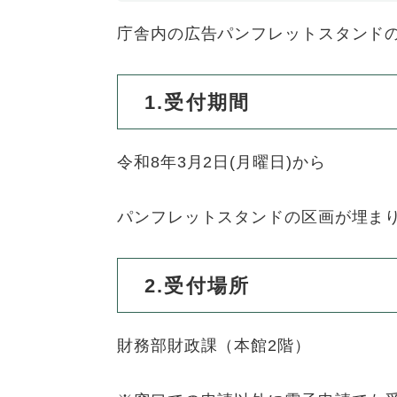
全
て
の
健康・医療・福祉
庁舎内の広告パンフレットスタンド
健
・
メ
康
教
ニ
・
育
ュ
スポーツ・文化
1.受付期間
ス
医
の
ー
ポ
療
メ
を
ー
・
ニ
ひ
まちづくり・環境
令和8年3月2日(月曜日)から
ま
ツ
福
ュ
ら
ち
・
祉
ー
く
づ
文
の
を
しごと・産業
パンフレットスタンドの区画が埋ま
し
く
化
メ
ひ
ご
り
の
ニ
ら
と
・
メ
ュ
く
市政情報
2.受付場所
市
・
環
ニ
ー
政
産
境
ュ
を
情
業
の
ー
ひ
財務部財政課（本館2階）
報
の
メ
を
ら
の
メ
ニ
ひ
く
メ
ニ