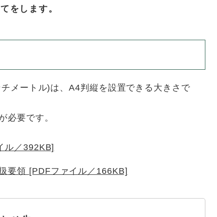
当てをします。
センチメートル)は、A4判縦を設置できる大きさで
が必要です。
ル／392KB]
領 [PDFファイル／166KB]