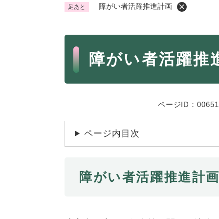
障がい者活躍推進計画
足あと
くらし・手続き
く
ら
本
し
登録・届け出・証明
保険
障がい者活躍推
・
文
手
税金
ごみ
続
交通
ペッ
き
の
ページID：00651
地域活動・コミュニティ
人権
メ
ニ
相談窓口
イベ
ページ内目次
ュ
ー
を
防災・安全
防
ひ
障がい者活躍推進計
災
ら
・
く
子育て・教育
子
安
育