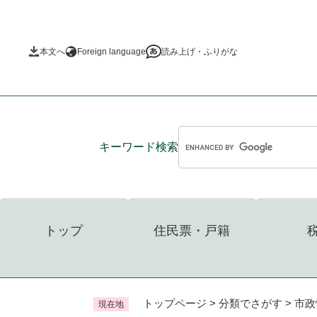
ペ
ー
ジ
本文へ
Foreign language
読み上げ・ふりがな
の
先
頭
で
す
。
キーワード
検索
トップ
住民票・戸籍
トップページ
>
分類でさがす
>
市政
現在地