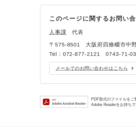
ュ
ら
ニ
ュ
ー
く
ュ
ー
を
このページに関するお問い合
ー
を
ひ
を
ひ
ら
人事課
代表
ひ
ら
く
ら
く
〒575-8501
大阪府四條畷市中野
く
Tel：072-877-2121 0743-71-0
メールでのお問い合わせはこちら
PDF形式のファイルをご覧
Adobe Reader