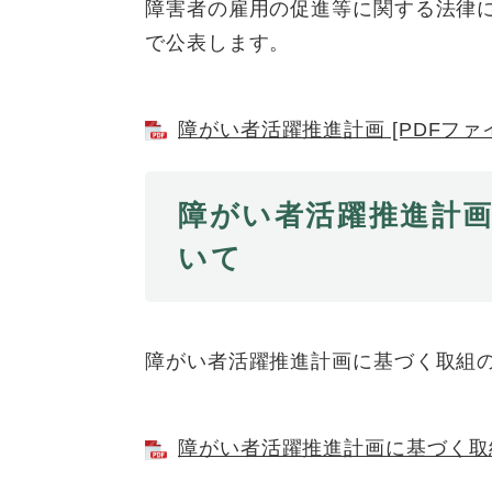
全
障害者の雇用の促進等に関する法律
て
の
健康・医療・福祉
で公表します。
健
・
メ
康
教
ニ
・
育
ュ
スポーツ・文化
ス
障がい者活躍推進計画 [PDFファイ
医
の
ー
ポ
療
メ
を
ー
・
ニ
ひ
まちづくり・環境
ま
ツ
障がい者活躍推進計
福
ュ
ら
ち
・
祉
ー
く
いて
づ
文
の
を
しごと・産業
し
く
化
メ
ひ
ご
り
の
ニ
ら
と
・
メ
ュ
く
市政情報
市
・
障がい者活躍推進計画に基づく取組
環
ニ
ー
政
産
境
ュ
を
情
業
の
ー
ひ
報
の
メ
を
ら
障がい者活躍推進計画に基づく取組の
の
メ
ニ
ひ
く
メ
ニ