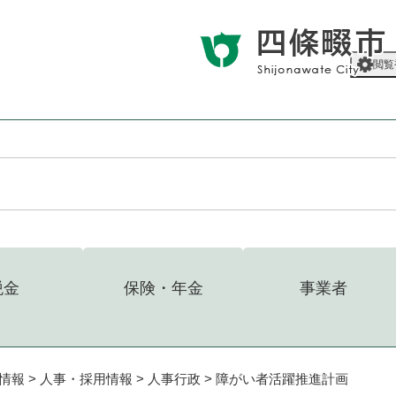
メニューを飛ばして本文へ
閲覧
税金
保険・年金
事業者
情報
>
人事・採用情報
>
人事行政
>
障がい者活躍推進計画