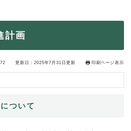
・年金
マイナンバー
進計画
・リサイクル
住まい
ト・動物
おくやみ
72
更新日：2025年7月31日更新
印刷ページ表示
・男女共同参画
消費生活
ント・施設予約
画について