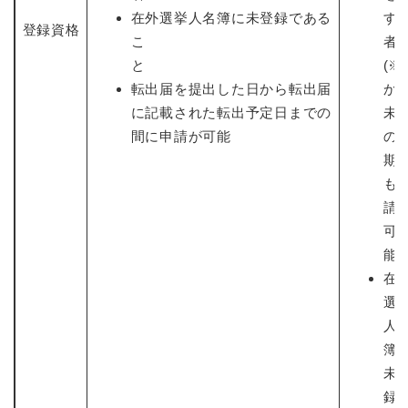
在外選挙人名簿に未登録である
す
登録資格
こ
者
と
(※
転出届を提出した日から転出届
か
に記載された転出予定日までの
未
間に申請が可能
の
期
も
請
可
能
在
選
人
簿
未
録