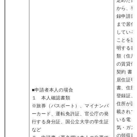
定めた日
から、登
録申請日
まで居住
している
ことを証
明する書
類（住居
の賃貸借
契約 書
居住証明
書、住民
■申請者本人の場合
登録証、
１ 本人確認書類
住所が記
※旅券（パスポート）、マイナンバ
載されて
ーカード、運転免許証、官公庁の発
いる電
行する身分証、国公立大学の学生証
気・ガス
など
の領収書