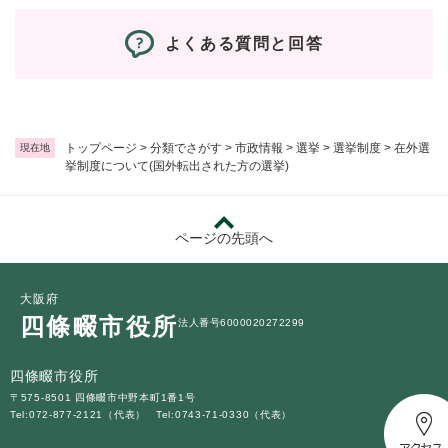
よくある質問と回答
トップページ
>
分類でさがす
>
市政情報
>
選挙
>
選挙制度
>
在外選
現在地
挙制度について(国外転出された方の選挙)
ページの先頭へ
大阪府
四條畷市役所
法人番号6000020272299
四條畷市役所
〒575-8501 四條畷市中野本町1番1号
Tel:072-877-2121（代表）
Tel:0743-71-0330（代表）