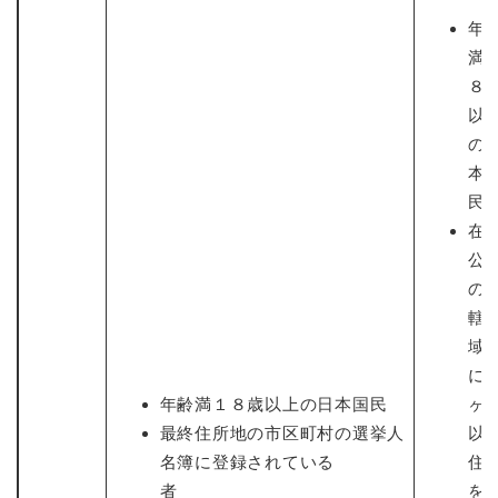
と
ー
ニ
環
市政情報
・
を
年
市
ュ
境
産
ひ
政
ー
満
の
業
ら
情
を
８
メ
の
く
報
ひ
ニ
以
メ
の
ら
ュ
ニ
の
メ
く
ー
ュ
本
ニ
を
ー
ュ
民
ひ
を
ー
ら
在
ひ
を
く
ら
公
ひ
く
の
ら
く
轄
域
に
年齢満１８歳以上の日本国民
ヶ
最終住所地の市区町村の選挙人
以
名簿に登録されている
住
者
を