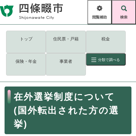
ペ
メニューを飛ばして本文へ
ー
閲
検
ジ
覧
索
の
補
先
助
頭
キーワード
検索
Foreign language
トップ
住民票・戸籍
税金
で
す
読み上げ・ふりがな
検索
。
分類で調べる
保険・年金
事業者
拡大
文字サイズ
背景色変更
標準
白
黒
青
ID
検索
ページ一時保存
表示
本
在外選挙制度について
文
くらし・手続き
く
ページID検索とは？
(国外転出された方の選
ら
し
登録・届け出・証明
挙)
・
手
保険・年金