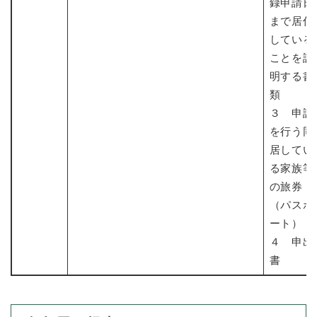
録申請日
まで居住
している
ことを証
明する書
類
３ 申請
を行う同
居してい
る家族等
の旅券
（パスポ
ート）
４ 申出
書