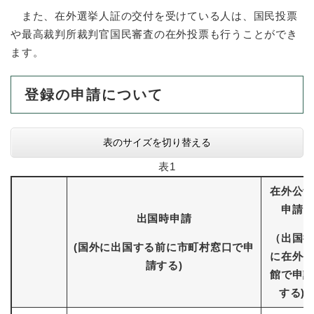
また、在外選挙人証の交付を受けている人は、国民投票
防災・安全
や最高裁判所裁判官国民審査の在外投票も行うことができ
防
ます。
災
・
子育て・教育
安
子
登録の申請について
全
育
の
て
メ
健康・医療・福祉
・
健
表のサイズを切り替える
ニ
教
康
ュ
育
表1
・
ー
の
スポーツ・文化
医
を
ス
在外公館
メ
療
ひ
ポ
ニ
申請
・
ら
ー
出国時申請
ュ
福
まちづくり・環境
く
ツ
ー
ま
（出国後
祉
・
(国外に出国する前に市町村窓口で申
を
ち
に在外公
の
文
請する)
ひ
づ
メ
館で申請
化
しごと・産業
ら
く
し
ニ
の
する)
く
り
ご
ュ
メ
・