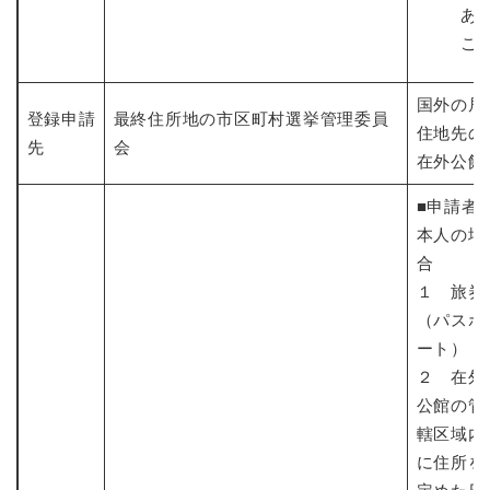
あ
こ
国外の居
登録申請
最終住所地の市区町村選挙管理委員
住地先の
先
会
在外公館
■申請者
本人の場
合
１ 旅券
（パスポ
ート）
２ 在外
公館の管
轄区域内
に住所を