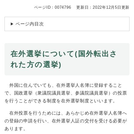
続
マイナンバー
き
ページID：0074796
更新日：2022年12月5日更新
の
税金
メ
ページ内目次
ニ
ごみ・リサイクル
ュ
ー
住まい
を
交通
ひ
在外選挙について(国外転出さ
ら
ペット・動物
れた方の選挙)
く
おくやみ
地域活動・コミュニティ
外国に住んでいても、在外選挙人名簿に登録すること
で、国政選挙（衆議院議員選挙、参議院議員選挙）の投票
人権・男女共同参画
を行うことができる制度を在外選挙制度といいます。
消費生活
在外投票を行うためには、あらかじめ在外選挙人名簿へ
相談窓口
の登録の申請を行い、在外選挙人証の交付を受ける必要が
イベント・施設予約
あります。