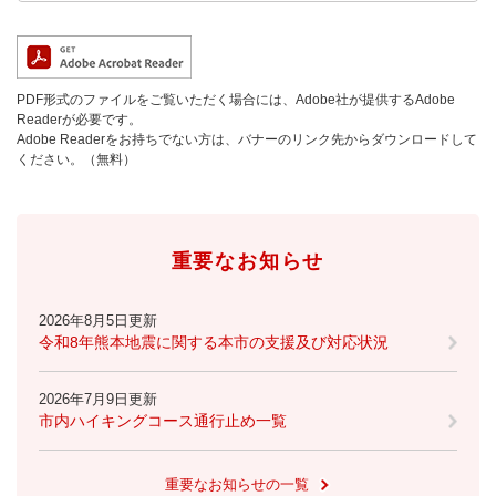
防災・安全
防
災
PDF形式のファイルをご覧いただく場合には、Adobe社が提供するAdobe
・
Readerが必要です。
子育て・教育
安
Adobe Readerをお持ちでない方は、バナーのリンク先からダウンロードして
子
全
ください。（無料）
育
の
て
メ
健康・医療・福祉
・
健
ニ
教
康
ュ
育
重要なお知らせ
・
ー
の
スポーツ・文化
医
を
ス
メ
療
ひ
ポ
2026年8月5日更新
ニ
・
令和8年熊本地震に関する本市の支援及び対応状況
ら
ー
ュ
福
まちづくり・環境
く
ツ
ー
ま
祉
・
を
ち
2026年7月9日更新
の
文
ひ
づ
市内ハイキングコース通行止め一覧
メ
化
しごと・産業
ら
く
し
ニ
の
く
り
ご
ュ
メ
重要なお知らせの一覧
・