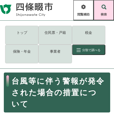
ペ
メニューを飛ばして本文へ
ー
閲
検
ジ
覧
索
の
補
先
助
頭
キーワード
検索
Foreign language
トップ
住民票・戸籍
税金
で
す
読み上げ・ふりがな
検索
。
分類で調べる
保険・年金
事業者
拡大
文字サイズ
背景色変更
標準
白
黒
青
ID
検索
ページ一時保存
表示
本
台風等に伴う警報が発令
文
くらし・手続き
く
ページID検索とは？
された場合の措置につ
ら
し
登録・届け出・証明
いて
・
手
保険・年金