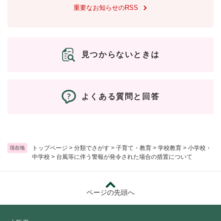
と
ー
ニ
環
重要なお知らせのRSS
市政情報
・
を
市
ュ
境
産
ひ
政
ー
の
業
ら
情
を
メ
の
く
報
ひ
ニ
メ
見つからないときは
の
ら
ュ
ニ
メ
く
ー
ュ
ニ
を
ー
ュ
ひ
を
よくある質問と回答
ー
ら
ひ
を
く
ら
ひ
く
ら
く
トップページ
>
分類でさがす
>
子育て・教育
>
学校教育
>
小学校・
現在地
中学校
>
台風等に伴う警報が発令された場合の措置について
ページの先頭へ