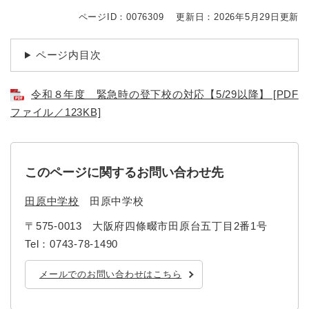
続
マイナンバー
き
ページID：0076309
更新日：2026年5月29日更新
の
税金
メ
ページ内目次
ニ
ごみ・リサイクル
ュ
ー
住まい
令和８年度 緊急時の登下校の対応【5/29以降】 [PDF
を
ファイル／123KB]
交通
ひ
ら
ペット・動物
く
おくやみ
このページに関するお問い合わせ先
地域活動・コミュニティ
田原中学校
田原中学校
人権・男女共同参画
〒575-0013
大阪府四條畷市田原台五丁目2番1号
消費生活
Tel：0743-78-1490
相談窓口
メールでのお問い合わせはこちら
イベント・施設予約