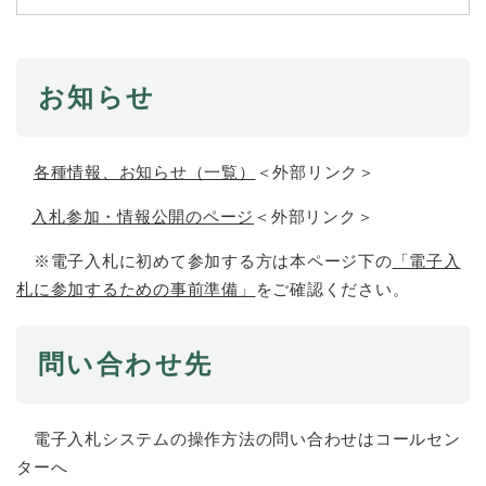
続
マイナンバー
き
の
税金
メ
お知らせ
ニ
ごみ・リサイクル
ュ
ー
住まい
を
各種情報、お知らせ（一覧）
＜外部リンク＞
交通
ひ
ら
入札参加・情報公開のページ
＜外部リンク＞
ペット・動物
く
※電子入札に初めて参加する方は本ページ下の
「電子入
おくやみ
札に参加するための事前準備」
をご確認ください。
地域活動・コミュニティ
人権・男女共同参画
問い合わせ先
消費生活
相談窓口
電子入札システムの操作方法の問い合わせはコールセン
イベント・施設予約
ターへ