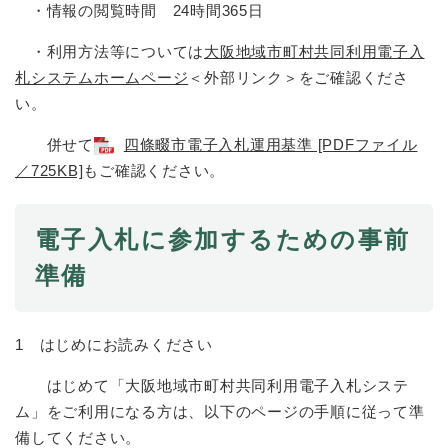
と
ー
ニ
・情報の閲覧時間 24時間365日
環
市政情報
・
を
市
ュ
境
産
ひ
政
ー
・利用方法等については
大阪地域市町村共同利用電子入
の
業
ら
情
を
札システムホームページ
＜外部リンク＞
をご確認くださ
メ
の
く
報
ひ
ニ
い。
メ
の
ら
ュ
ニ
メ
く
ー
併せて
四條畷市電子入札運用基準 [PDFファイル
ュ
ニ
を
ー
／725KB]
もご確認ください。
ュ
ひ
を
ー
ら
ひ
を
く
ら
電子入札に参加するための事前
ひ
く
ら
準備
く
1 はじめにお読みください
はじめて「大阪地域市町村共同利用電子入札システ
ム」をご利用になる方は、以下のページの手順に従って準
備してください。