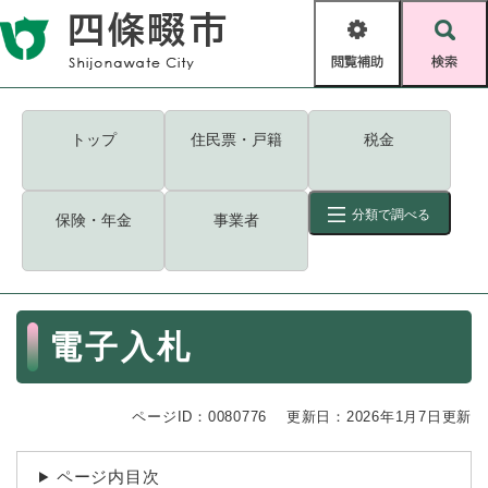
ペ
メニューを飛ばして本文へ
ー
閲
検
ジ
覧
索
の
補
先
助
頭
キーワード
検索
Foreign language
トップ
住民票・戸籍
税金
で
す
読み上げ・ふりがな
検索
。
分類で調べる
保険・年金
事業者
拡大
文字サイズ
背景色変更
標準
白
黒
青
ID
検索
ページ一時保存
表示
本
電子入札
文
くらし・手続き
く
ページID検索とは？
ら
ページID：0080776
更新日：2026年1月7日更新
し
登録・届け出・証明
・
手
保険・年金
ページ内目次