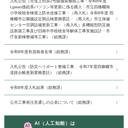
入札公告（市道上田原2号線舗装修繕工事・令和8年度
Lgwan接続系パソコン等更新に係る購入・市立四條畷南
小学校校舎棟屋上防水改修工事・（再入札）令和8年度 四
條畷市公園施設定期点検業務委託・（再入札）市立保健
センター空調設備更新工事・（再入札）多機能型防災施
設新築工事及び旧南中学校校舎等解体工事実施設計・市
庁舎新棟整備等工事）（総務課）
令和8年度有資格者名簿（総務課）
入札公告（防災ヘリポート整備工事、 令和7年度四條畷市
道路台帳更新業務委託）（総務課）
令和8年度入札結果（総務課）
公共工事発注見通しの公表について（総務課）
AI（人工知能）は