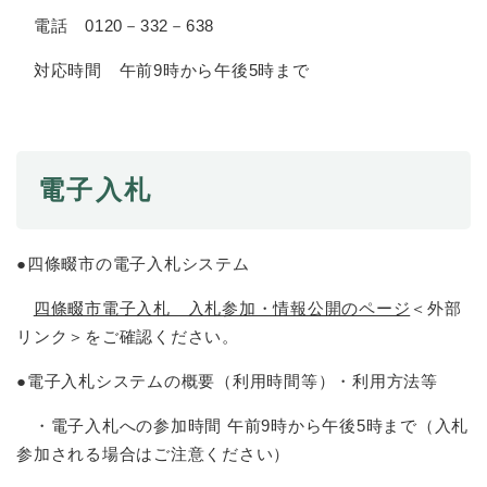
電話 0120－332－638
防災・安全
防
対応時間 午前9時から午後5時まで
災
・
子育て・教育
安
子
全
育
の
電子入札
て
メ
健康・医療・福祉
・
健
ニ
教
康
ュ
育
・
●四條畷市の電子入札システム
ー
の
スポーツ・文化
医
を
ス
メ
療
四條畷市電子入札 入札参加・情報公開のページ
＜外部
ひ
ポ
ニ
・
ら
ー
リンク＞
をご確認ください。
ュ
福
まちづくり・環境
く
ツ
ー
ま
祉
●電子入札システムの概要（利用時間等）・利用方法等
・
を
ち
の
文
ひ
づ
メ
・電子入札への参加時間 午前9時から午後5時まで（入札
化
しごと・産業
ら
く
し
ニ
の
参加される場合はご注意ください）
く
り
ご
ュ
メ
・